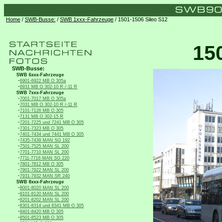
Home
/
SWB-Busse:
/
SWB 1xxx-Fahrzeuge
/ 1501-1506 Sileo S12
15
SWB-Busse:
SWB 6xxx-Fahrzeuge
-
6901-6922 MB O 305a
-
6931 MB O 302-10 R /-11 R
SWB 7xxx-Fahrzeuge
-
7001-7017 MB O 305a
-
7031 MB O 302-10 R /-11 R
-
7101-7126 MB O 305
-
7131 MB O 302-15 R
-
7201-7225 und 7241 MB O 305
-
7301-7323 MB O 305
-
7401-7434 und 7441 MB O 305
-
7435-7439 MAN SG 192
-
7501-7525 MAN SL 200
-
7701-7710 MAN SL 200
-
7711-7716 MAN SG 220
-
7801-7812 MB O 305
-
7901-7922 MAN SL 200
-
7931-7932 MAN SR 240
SWB 8xxx-Fahrzeuge
-
8001-8020 MAN SL 200
-
8101-8120 MAN SL 200
-
8201-8202 MAN SL 200
-
8301-8314 und 8341 MB O 305
-
8401-8420 MB O 305
-
8501-8523 MB O 305