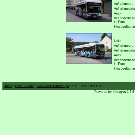
Aufnahmeort:
Aufnahmedat
Autor:
Besonderheit
im Foto:
Hinzugefügt a
Linie:
Aufnahmeort:
Aufnahmedat
Autor:
Besonderheit
im Foto:
Hinzugefügt a
Home
/
SWB-Busse:
/
SWB 1xxx-Fahrzeuge
/ 1501-1506 Sileo S12
Powered by
4images
1.7.6