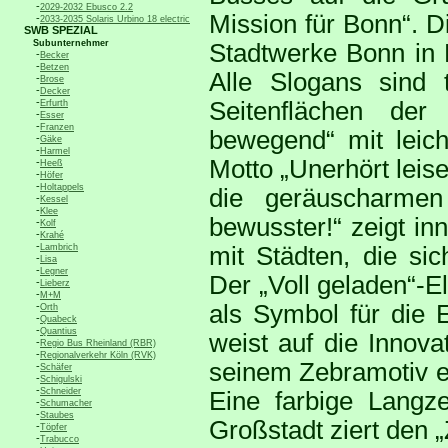
-
2029-2032 Ebusco 2.2
Mission für Bonn“. D
-
2033-2035 Solaris Urbino 18 electric
SWB SPEZIAL
Subunternehmer
Stadtwerke Bonn in E
-
Becker
-
Betzen
Alle Slogans sind t
-
Brose
-
Decker
-
Seitenflächen der 
Erfurth
-
Esser
-
Franzen
bewegend“ mit leic
-
Gäke
-
Harmel
Motto „Unerhört leise
-
Heeß
-
Höfer
-
Holtappels
die geräuscharme
-
Kessel
-
Klee
bewusster!“ zeigt in
-
Kolf
-
Krahé
-
Lambrich
mit Städten, die sic
-
Lisa
-
Legner
Der „Voll geladen“-El
-
Lieberz
-
M+M
-
als Symbol für die E
Orth
-
Quabeck
-
Quantius
weist auf die Innova
-
Regio Bus Rheinland (RBR)
-
Regionalverkehr Köln (RVK)
seinem Zebramotiv ei
-
Schäfer
-
Schigulski
-
Schneider
Eine farbige Langzei
-
Schumacher
-
Staubes
Großstadt ziert den „
-
Töpfer
-
Trabucco