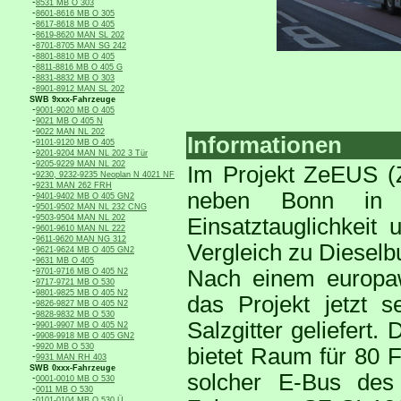
-
8531 MB O 303
-
8601-8616 MB O 305
-
8617-8618 MB O 405
-
8619-8620 MAN SL 202
-
8701-8705 MAN SG 242
-
8801-8810 MB O 405
-
8811-8816 MB O 405 G
-
8831-8832 MB O 303
-
8901-8912 MAN SL 202
SWB 9xxx-Fahrzeuge
-
9001-9020 MB O 405
-
9021 MB O 405 N
-
9022 MAN NL 202
Informationen
-
9101-9120 MB O 405
-
9201-9204 MAN NL 202 3 Tür
-
9205-9229 MAN NL 202
Im Projekt ZeEUS (
-
9230, 9232-9235 Neoplan N 4021 NF
-
9231 MAN 262 FRH
neben Bonn in n
-
9401-9402 MB O 405 GN2
-
9501-9502 MAN NL 232 CNG
-
9503-9504 MAN NL 202
Einsatztauglichkeit 
-
9601-9610 MAN NL 222
-
9611-9620 MAN NG 312
Vergleich zu Dieselb
-
9621-9624 MB O 405 GN2
-
9631 MB O 405
-
Nach einem europaw
9701-9716 MB O 405 N2
-
9717-9721 MB O 530
-
9801-9825 MB O 405 N2
das Projekt jetzt 
-
9826-9827 MB O 405 N2
-
9828-9832 MB O 530
Salzgitter geliefert
-
9901-9907 MB O 405 N2
-
9908-9918 MB O 405 GN2
-
9920 MB O 530
bietet Raum für 80 
-
9931 MAN RH 403
SWB 0xxx-Fahrzeuge
solcher E-Bus des
-
0001-0010 MB O 530
-
0011 MB O 530
-
0101-0104 MB O 530 Ü