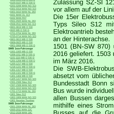
Zulassung SZ-SI 12
-
0105-0107 MB O 530 G
-
0201-0206 MAN NG 313
vor allem auf der Lin
-
0301-0314 MAN NG 313
-
0401-0410 MAN NL 263
-
Die 15er Elektrobus
0431 MAN ÜL 313
-
0432 MAN R07
-
0501-0505 MAN NL 263
Typs Sileo S12 mit
-
0506-0511 MAN NG 313
-
0601-0619 MB O 530
Elektroantrieb best
-
0620 MB O 530 G
-
0701-0704 MAN NL 283
-
0705-0714 MAN NG 323
an der Hinterachse.
-
0801-0813 MB O 530
-
0909-0925 MB O 530
1501 (BN-SW 870) 
-
0901-0908 MB O 530 G
SWB 1xxx-Fahrzeuge
-
2016 geliefert. 1503
1001-1005 MB O 530
-
1006-1011 MB O 530 G
-
1101-1110 MB O 530 G
im März 2016.
-
1201-1204 MB O 530 Ü
-
1205-1217 MB O 530
Die SWB-Elektrobuss
-
1218-1221 MB O 530 G
-
1301-1317 MB O 530
-
1318-1321 MB O 530 G
absetzt vom übliche
-
1401-1404 MB O 530
-
1405-1417 MAN NG 323
Bundesstadt Bonn si
-
1501-1506 Sileo S12
-
1507-1509 MAN NG 323
-
1601-1610 MAN NG 323
Bus wurde individuell
-
1701-1713 MAN NL 293
-
1801 Sileo S12
allen Bussen dargeste
-
1802-1809 MAN NG 323
-
1901 Neoplan Tourliner
mithilfe eines Str
SWB 2xxx-Fahrzeuge
-
2001-2004 MAN NL 283
-
2005-2011 MAN 12C
Busses auf die Gr
-
2012-2028 MAN 18C