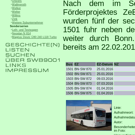
-
Nach dem im So
Univers
-
Wallmeroth
-
Welker
Förderprojektes Z
-
Welter
-
Willms
wurden fünf der sec
-
Zink
-
Weitere Subunternehmer
Sonderserien
1501 fuhr neben de
-
Leih- und Testwagen
-
Neoplan N 814
weiter durch Bonn
-
Magirus Deutz Ü80 240 L118 Turbo
bereits am 22.02.201
Bus
EZ
EZ-Datum
NZ
1501
BN-SW 870
25.01.2016
1502
BN-SW 871
25.01.2016
1503
BN-SW 872
09.03.2016
1504
BN-SW 873
07.03.2016
1505
BN-SW 874
01.04.2016
1506
BN-SW 875
01.04.2016
Linie:
Aufnahmeort:
Aufnahmedat
Autor:
Besonderheit
im Foto: