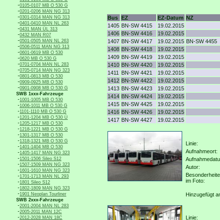
-
0105-0107 MB O 530 G
-
0201-0206 MAN NG 313
-
0301-0314 MAN NG 313
Bus
EZ
EZ-Datum
NZ
-
0401-0410 MAN NL 263
1405
BN-SW 4415
19.02.2015
-
0431 MAN ÜL 313
1406
BN-SW 4416
19.02.2015
-
0432 MAN R07
-
0501-0505 MAN NL 263
1407
BN-SW 4417
19.02.2015
BN-SW 4455
-
0506-0511 MAN NG 313
1408
BN-SW 4418
19.02.2015
-
0601-0619 MB O 530
1409
BN-SW 4419
19.02.2015
-
0620 MB O 530 G
-
0701-0704 MAN NL 283
1410
BN-SW 4420
19.02.2015
-
0705-0714 MAN NG 323
1411
BN-SW 4421
19.02.2015
-
0801-0813 MB O 530
1412
BN-SW 4422
19.02.2015
-
0909-0925 MB O 530
-
0901-0908 MB O 530 G
1413
BN-SW 4423
19.02.2015
SWB 1xxx-Fahrzeuge
1414
BN-SW 4424
19.02.2015
-
1001-1005 MB O 530
1415
BN-SW 4425
19.02.2015
-
1006-1011 MB O 530 G
-
1101-1110 MB O 530 G
1416
BN-SW 4426
19.02.2015
-
1201-1204 MB O 530 Ü
1417
BN-SW 4427
19.02.2015
-
1205-1217 MB O 530
-
1218-1221 MB O 530 G
-
1301-1317 MB O 530
-
1318-1321 MB O 530 G
Linie:
-
1401-1404 MB O 530
Aufnahmeort:
-
1405-1417 MAN NG 323
-
1501-1506 Sileo S12
Aufnahmedat
-
1507-1509 MAN NG 323
Autor:
-
1601-1610 MAN NG 323
Besonderheit
-
1701-1713 MAN NL 293
im Foto:
-
1801 Sileo S12
-
1802-1809 MAN NG 323
-
1901 Neoplan Tourliner
Hinzugefügt a
SWB 2xxx-Fahrzeuge
-
2001-2004 MAN NL 283
-
2005-2011 MAN 12C
-
Linie:
2012-2028 MAN 18C