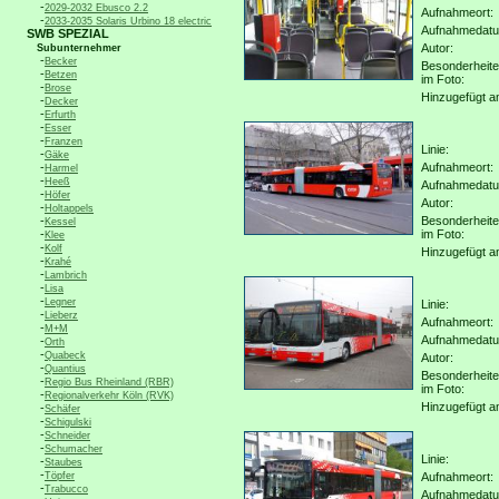
-
2029-2032 Ebusco 2.2
Aufnahmeort:
-
2033-2035 Solaris Urbino 18 electric
Aufnahmedat
SWB SPEZIAL
Autor:
Subunternehmer
-
Becker
Besonderheit
-
Betzen
im Foto:
-
Brose
Hinzugefügt a
-
Decker
-
Erfurth
-
Esser
-
Franzen
Linie:
-
Gäke
-
Aufnahmeort:
Harmel
-
Heeß
Aufnahmedat
-
Höfer
Autor:
-
Holtappels
-
Besonderheit
Kessel
-
im Foto:
Klee
-
Kolf
Hinzugefügt a
-
Krahé
-
Lambrich
-
Lisa
-
Legner
Linie:
-
Lieberz
Aufnahmeort:
-
M+M
Aufnahmedat
-
Orth
-
Quabeck
Autor:
-
Quantius
Besonderheit
-
Regio Bus Rheinland (RBR)
im Foto:
-
Regionalverkehr Köln (RVK)
Hinzugefügt a
-
Schäfer
-
Schigulski
-
Schneider
-
Schumacher
Linie:
-
Staubes
-
Töpfer
Aufnahmeort:
-
Trabucco
Aufnahmedat