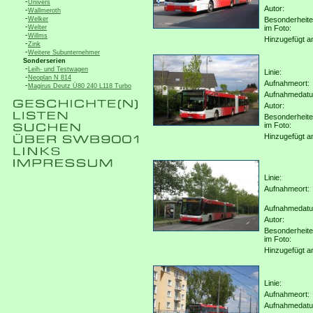
-
Univers
Autor:
-
Wallmeroth
-
Welker
Besonderheit
-
Welter
im Foto:
-
Willms
Hinzugefügt a
-
Zink
-
Weitere Subunternehmer
Sonderserien
-
Leih- und Testwagen
Linie:
-
Neoplan N 814
Aufnahmeort:
-
Magirus Deutz Ü80 240 L118 Turbo
Aufnahmedat
Autor:
Besonderheit
im Foto:
Hinzugefügt a
Linie:
Aufnahmeort:
Aufnahmedat
Autor:
Besonderheit
im Foto:
Hinzugefügt a
Linie:
Aufnahmeort:
Aufnahmedat