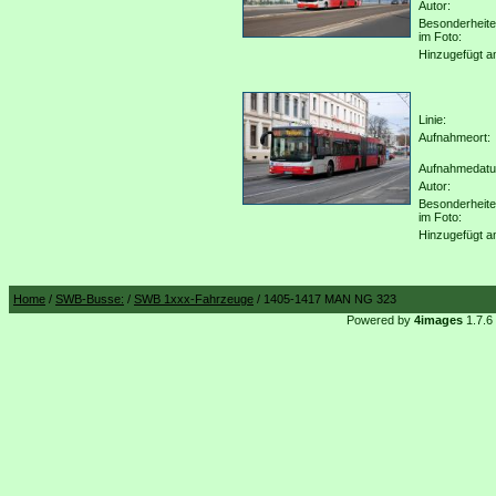
Autor:
Besonderheit
im Foto:
Hinzugefügt a
Linie:
Aufnahmeort:
Aufnahmedat
Autor:
Besonderheit
im Foto:
Hinzugefügt a
Home
/
SWB-Busse:
/
SWB 1xxx-Fahrzeuge
/ 1405-1417 MAN NG 323
Powered by
4images
1.7.6