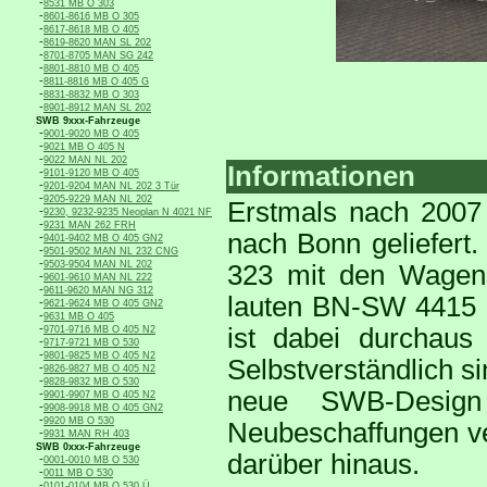
-
8531 MB O 303
-
8601-8616 MB O 305
-
8617-8618 MB O 405
-
8619-8620 MAN SL 202
-
8701-8705 MAN SG 242
-
8801-8810 MB O 405
-
8811-8816 MB O 405 G
-
8831-8832 MB O 303
-
8901-8912 MAN SL 202
SWB 9xxx-Fahrzeuge
-
9001-9020 MB O 405
-
9021 MB O 405 N
-
9022 MAN NL 202
Informationen
-
9101-9120 MB O 405
-
9201-9204 MAN NL 202 3 Tür
-
9205-9229 MAN NL 202
Erstmals nach 200
-
9230, 9232-9235 Neoplan N 4021 NF
-
9231 MAN 262 FRH
nach Bonn geliefert
-
9401-9402 MB O 405 GN2
-
9501-9502 MAN NL 232 CNG
-
9503-9504 MAN NL 202
323 mit den Wagen
-
9601-9610 MAN NL 222
-
9611-9620 MAN NG 312
lauten BN-SW 4415 
-
9621-9624 MB O 405 GN2
-
9631 MB O 405
-
ist dabei durchaus
9701-9716 MB O 405 N2
-
9717-9721 MB O 530
-
9801-9825 MB O 405 N2
Selbstverständlich s
-
9826-9827 MB O 405 N2
-
9828-9832 MB O 530
neue SWB-Design
-
9901-9907 MB O 405 N2
-
9908-9918 MB O 405 GN2
-
9920 MB O 530
Neubeschaffungen ve
-
9931 MAN RH 403
SWB 0xxx-Fahrzeuge
darüber hinaus.
-
0001-0010 MB O 530
-
0011 MB O 530
-
0101-0104 MB O 530 Ü