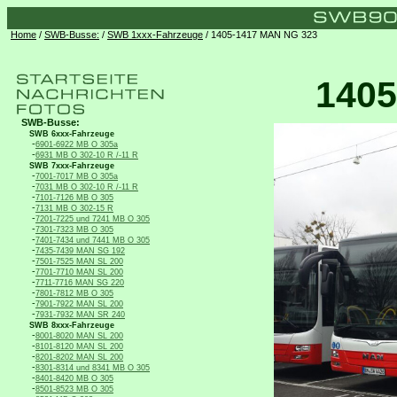
Home
/
SWB-Busse:
/
SWB 1xxx-Fahrzeuge
/ 1405-1417 MAN NG 323
1405
SWB-Busse:
SWB 6xxx-Fahrzeuge
-
6901-6922 MB O 305a
-
6931 MB O 302-10 R /-11 R
SWB 7xxx-Fahrzeuge
-
7001-7017 MB O 305a
-
7031 MB O 302-10 R /-11 R
-
7101-7126 MB O 305
-
7131 MB O 302-15 R
-
7201-7225 und 7241 MB O 305
-
7301-7323 MB O 305
-
7401-7434 und 7441 MB O 305
-
7435-7439 MAN SG 192
-
7501-7525 MAN SL 200
-
7701-7710 MAN SL 200
-
7711-7716 MAN SG 220
-
7801-7812 MB O 305
-
7901-7922 MAN SL 200
-
7931-7932 MAN SR 240
SWB 8xxx-Fahrzeuge
-
8001-8020 MAN SL 200
-
8101-8120 MAN SL 200
-
8201-8202 MAN SL 200
-
8301-8314 und 8341 MB O 305
-
8401-8420 MB O 305
-
8501-8523 MB O 305