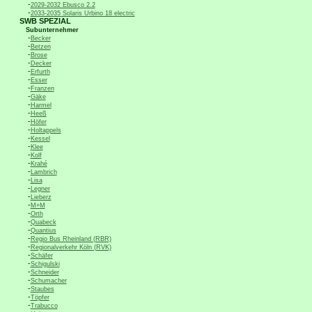
-
2029-2032 Ebusco 2.2
-
2033-2035 Solaris Urbino 18 electric
SWB SPEZIAL
Subunternehmer
-
Becker
-
Betzen
-
Brose
-
Decker
-
Erfurth
-
Esser
-
Franzen
-
Gäke
-
Harmel
-
Heeß
-
Höfer
-
Holtappels
-
Kessel
-
Klee
-
Kolf
-
Krahé
-
Lambrich
-
Lisa
-
Legner
-
Lieberz
-
M+M
-
Orth
-
Quabeck
-
Quantius
-
Regio Bus Rheinland (RBR)
-
Regionalverkehr Köln (RVK)
-
Schäfer
-
Schigulski
-
Schneider
-
Schumacher
-
Staubes
-
Töpfer
-
Trabucco