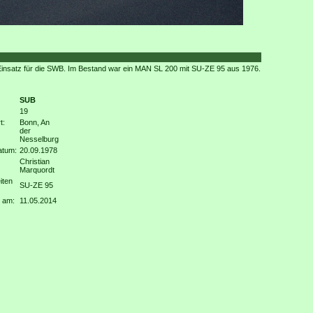
Einsatz für die SWB. Im Bestand war ein MAN SL 200 mit SU-ZE 95 aus 1976.
SUB
19
t:
Bonn, An
der
Nesselburg
atum:
20.09.1978
Christian
Marquordt
iten
SU-ZE 95
 am:
11.05.2014