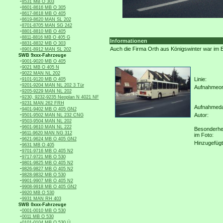
-
8531 MB O 303
-
8601-8616 MB O 305
-
8617-8618 MB O 405
-
8619-8620 MAN SL 202
-
8701-8705 MAN SG 242
-
8801-8810 MB O 405
-
8811-8816 MB O 405 G
Informationen
-
8831-8832 MB O 303
-
Auch die Firma Orth aus Königswinter war im 
8901-8912 MAN SL 202
SWB 9xxx-Fahrzeuge
-
9001-9020 MB O 405
-
9021 MB O 405 N
-
9022 MAN NL 202
-
Linie:
9101-9120 MB O 405
-
9201-9204 MAN NL 202 3 Tür
Aufnahmeor
-
9205-9229 MAN NL 202
-
9230, 9232-9235 Neoplan N 4021 NF
-
9231 MAN 262 FRH
Aufnahmed
-
9401-9402 MB O 405 GN2
-
Autor:
9501-9502 MAN NL 232 CNG
-
9503-9504 MAN NL 202
-
9601-9610 MAN NL 222
Besonderhe
-
9611-9620 MAN NG 312
im Foto:
-
9621-9624 MB O 405 GN2
Hinzugefügt
-
9631 MB O 405
-
9701-9716 MB O 405 N2
-
9717-9721 MB O 530
-
9801-9825 MB O 405 N2
-
9826-9827 MB O 405 N2
-
9828-9832 MB O 530
-
9901-9907 MB O 405 N2
-
9908-9918 MB O 405 GN2
-
9920 MB O 530
-
9931 MAN RH 403
SWB 0xxx-Fahrzeuge
-
0001-0010 MB O 530
-
0011 MB O 530
-
0101-0104 MB O 530 Ü