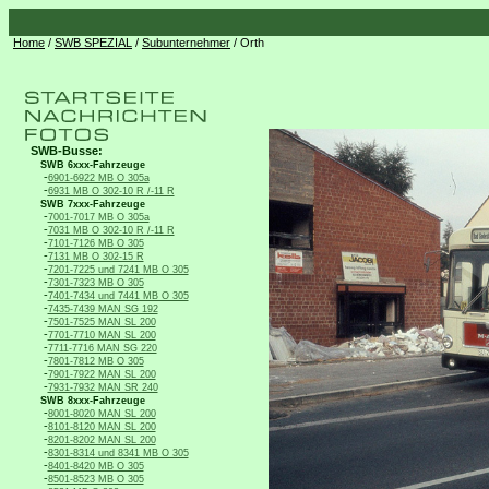
Home
/
SWB SPEZIAL
/
Subunternehmer
/ Orth
SWB-Busse:
SWB 6xxx-Fahrzeuge
-
6901-6922 MB O 305a
-
6931 MB O 302-10 R /-11 R
SWB 7xxx-Fahrzeuge
-
7001-7017 MB O 305a
-
7031 MB O 302-10 R /-11 R
-
7101-7126 MB O 305
-
7131 MB O 302-15 R
-
7201-7225 und 7241 MB O 305
-
7301-7323 MB O 305
-
7401-7434 und 7441 MB O 305
-
7435-7439 MAN SG 192
-
7501-7525 MAN SL 200
-
7701-7710 MAN SL 200
-
7711-7716 MAN SG 220
-
7801-7812 MB O 305
-
7901-7922 MAN SL 200
-
7931-7932 MAN SR 240
SWB 8xxx-Fahrzeuge
-
8001-8020 MAN SL 200
-
8101-8120 MAN SL 200
-
8201-8202 MAN SL 200
-
8301-8314 und 8341 MB O 305
-
8401-8420 MB O 305
-
8501-8523 MB O 305