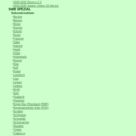
-
2029-2032 Ebusco 2.2
-
2033-2035 Solaris Urbino 18 electric
SWB SPEZIAL
Subunternehmer
-
Becker
-
Betzen
-
Brose
-
Decker
-
Erfurth
-
Esser
-
Franzen
-
Gäke
-
Harmel
-
Heeß
-
Höfer
-
Holtappels
-
Kessel
-
Klee
-
Kolf
-
Krahé
-
Lambrich
-
Lisa
-
Legner
-
Lieberz
-
M+M
-
Orth
-
Quabeck
-
Quantius
-
Regio Bus Rheinland (RBR)
-
Regionalverkehr Köln (RVK)
-
Schäfer
-
Schigulski
-
Schneider
-
Schumacher
-
Staubes
-
Töpfer
-
Trabucco