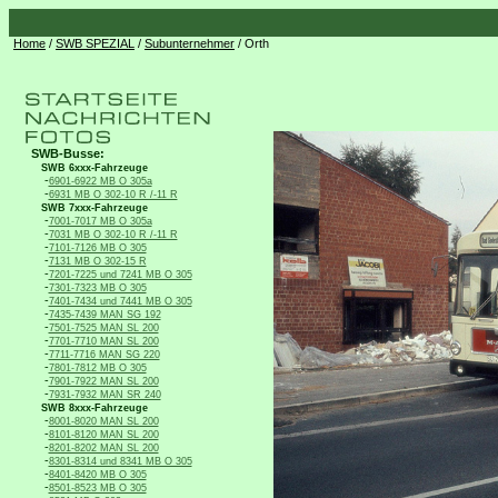
Home
/
SWB SPEZIAL
/
Subunternehmer
/ Orth
SWB-Busse:
SWB 6xxx-Fahrzeuge
-
6901-6922 MB O 305a
-
6931 MB O 302-10 R /-11 R
SWB 7xxx-Fahrzeuge
-
7001-7017 MB O 305a
-
7031 MB O 302-10 R /-11 R
-
7101-7126 MB O 305
-
7131 MB O 302-15 R
-
7201-7225 und 7241 MB O 305
-
7301-7323 MB O 305
-
7401-7434 und 7441 MB O 305
-
7435-7439 MAN SG 192
-
7501-7525 MAN SL 200
-
7701-7710 MAN SL 200
-
7711-7716 MAN SG 220
-
7801-7812 MB O 305
-
7901-7922 MAN SL 200
-
7931-7932 MAN SR 240
SWB 8xxx-Fahrzeuge
-
8001-8020 MAN SL 200
-
8101-8120 MAN SL 200
-
8201-8202 MAN SL 200
-
8301-8314 und 8341 MB O 305
-
8401-8420 MB O 305
-
8501-8523 MB O 305