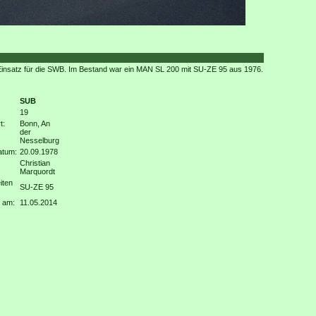
Einsatz für die SWB. Im Bestand war ein MAN SL 200 mit SU-ZE 95 aus 1976.
SUB
19
t:
Bonn, An
der
Nesselburg
atum:
20.09.1978
Christian
Marquordt
iten
SU-ZE 95
 am:
11.05.2014