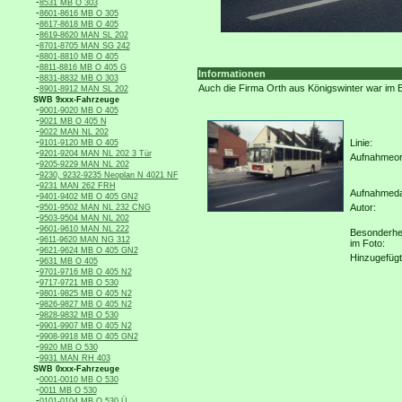
-
8531 MB O 303
-
8601-8616 MB O 305
-
8617-8618 MB O 405
-
8619-8620 MAN SL 202
-
8701-8705 MAN SG 242
-
8801-8810 MB O 405
-
8811-8816 MB O 405 G
Informationen
-
8831-8832 MB O 303
-
Auch die Firma Orth aus Königswinter war im 
8901-8912 MAN SL 202
SWB 9xxx-Fahrzeuge
-
9001-9020 MB O 405
-
9021 MB O 405 N
-
9022 MAN NL 202
-
Linie:
9101-9120 MB O 405
-
9201-9204 MAN NL 202 3 Tür
Aufnahmeor
-
9205-9229 MAN NL 202
-
9230, 9232-9235 Neoplan N 4021 NF
-
9231 MAN 262 FRH
Aufnahmed
-
9401-9402 MB O 405 GN2
-
Autor:
9501-9502 MAN NL 232 CNG
-
9503-9504 MAN NL 202
-
9601-9610 MAN NL 222
Besonderhe
-
9611-9620 MAN NG 312
im Foto:
-
9621-9624 MB O 405 GN2
Hinzugefügt
-
9631 MB O 405
-
9701-9716 MB O 405 N2
-
9717-9721 MB O 530
-
9801-9825 MB O 405 N2
-
9826-9827 MB O 405 N2
-
9828-9832 MB O 530
-
9901-9907 MB O 405 N2
-
9908-9918 MB O 405 GN2
-
9920 MB O 530
-
9931 MAN RH 403
SWB 0xxx-Fahrzeuge
-
0001-0010 MB O 530
-
0011 MB O 530
-
0101-0104 MB O 530 Ü