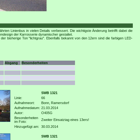
en Linienbus in vielen Details verbessert. Die wichtigste Änderung betrifft dabei die
ndesign der Karrosserie dynamischer gestaltet.
der bisherige Ton "lichtgrau". Ebenfalls bekannt von den 12ern sind die farbigen LED-
Abgang
Besonderheiten
SWB 1321
Linie:
66
Aufnahmeort:
Bonn, Ramersdorf
Aufnahmedatum:
21.03.2014
Autor:
O405G
Besonderheiten
Zweiter Einsatztag eines 13ers!
im Foto:
Hinzugefügt am:
30.03.2014
SWB 1321