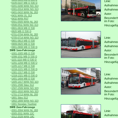
Linie:
-
0105-0107 MB O 530 G
Aufnahmeo
-
0201-0206 MAN NG 313
-
0301-0314 MAN NG 313
Aufnahme
-
0401-0410 MAN NL 263
Autor:
-
0431 MAN ÜL 313
Besonderh
-
0432 MAN R07
im Foto:
-
0501-0505 MAN NL 263
-
0506-0511 MAN NG 313
Hinzugefü
-
0601-0619 MB O 530
-
0620 MB O 530 G
-
0701-0704 MAN NL 283
-
Linie:
0705-0714 MAN NG 323
-
0801-0813 MB O 530
Aufnahmeo
-
0909-0925 MB O 530
Aufnahme
-
0901-0908 MB O 530 G
Autor:
SWB 1xxx-Fahrzeuge
-
1001-1005 MB O 530
Besonderh
-
1006-1011 MB O 530 G
im Foto:
-
1101-1110 MB O 530 G
Hinzugefü
-
1201-1204 MB O 530 Ü
-
1205-1217 MB O 530
-
1218-1221 MB O 530 G
-
1301-1317 MB O 530
Linie:
-
1318-1321 MB O 530 G
-
Aufnahmeo
1401-1404 MB O 530
-
1405-1417 MAN NG 323
Aufnahme
-
1501-1506 Sileo S12
Autor:
-
1507-1509 MAN NG 323
-
Besonderh
1601-1610 MAN NG 323
-
im Foto:
1701-1713 MAN NL 293
-
1801 Sileo S12
Hinzugefü
-
1802-1809 MAN NG 323
-
1901 Neoplan Tourliner
SWB 2xxx-Fahrzeuge
-
2001-2004 MAN NL 283
Linie:
-
2005-2011 MAN 12C
Aufnahmeo
-
2012-2028 MAN 18C