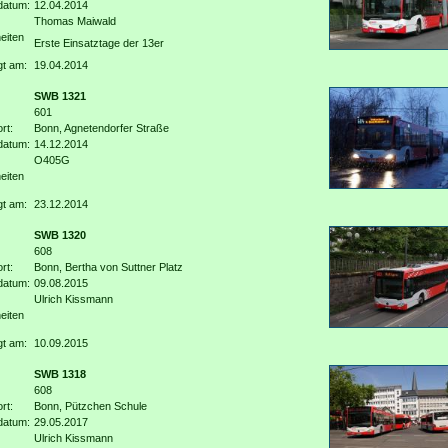
datum:
12.04.2014
Thomas Maiwald
eiten
Erste Einsatztage der 13er
gt am:
19.04.2014
SWB 1321
601
rt:
Bonn, Agnetendorfer Straße
datum:
14.12.2014
O405G
eiten
gt am:
23.12.2014
SWB 1320
608
rt:
Bonn, Bertha von Suttner Platz
datum:
09.08.2015
Ulrich Kissmann
eiten
gt am:
10.09.2015
SWB 1318
608
rt:
Bonn, Pützchen Schule
datum:
29.05.2017
Ulrich Kissmann