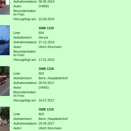
Aufnahmedatum:
06.05.2014
Autor:
O405G
Besonderheiten
im Foto:
Hinzugefügt am:
22.06.2014
SWB 1319
Linie:
604
Aufnahmeort:
Hersel
Aufnahmedatum:
27.12.2014
Autor:
Ulrich Kissmann
Besonderheiten
im Foto:
Hinzugefügt am:
17.01.2015
SWB 1318
Linie:
603
Aufnahmeort:
Bonn, Hauptbahnhof
Aufnahmedatum:
28.04.2017
Autor:
O405G
Besonderheiten
im Foto:
Hinzugefügt am:
16.07.2017
SWB 1319
Linie:
603
Aufnahmeort:
Bonn, Hauptbahnhof
Aufnahmedatum:
29.05.2017
Autor:
Ulrich Kissmann