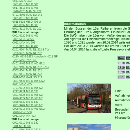
-
8531 MB O 303
-
8601-8616 MB O 305
-
8617-8618 MB O 405
-
8619-8620 MAN SL 202
-
8701-8705 MAN SG 242
-
8801-8810 MB O 405
-
8811-8816 MB O 405 G
Informationen
-
8831-8832 MB O 303
-
Mit den Bussen der 13er Reihe erhielten die S
8901-8912 MAN SL 202
Erfüllung der Euro 6-Abgasnorm. Ein neuer Fa
SWB 9xxx-Fahrzeuge
-
Die SWB haben die 13er vom Außendesign her de
9001-9020 MB O 405
-
Anzeiger für die Liniennummernanzeige. Kleine
9021 MB O 405 N
-
1320 und 1321 wurden am 26.02.2014 geliefert
9022 MAN NL 202
-
Seit dem 20.03.2014 wurden die ersten 13er im
9101-9120 MB O 405
-
Am 04.04.2014 fand die offizielle Pressevorstell
9201-9204 MAN NL 202 3 Tür
-
9205-9229 MAN NL 202
-
9230, 9232-9235 Neoplan N 4021 NF
Bus
EZ
-
9231 MAN 262 FRH
1318
BN
-
9401-9402 MB O 405 GN2
-
9501-9502 MAN NL 232 CNG
1319
BN
-
9503-9504 MAN NL 202
1320
BN
-
9601-9610 MAN NL 222
1321
BN
-
9611-9620 MAN NG 312
-
9621-9624 MB O 405 GN2
-
9631 MB O 405
-
9701-9716 MB O 405 N2
Linie:
-
9717-9721 MB O 530
-
9801-9825 MB O 405 N2
Aufnahmeo
-
9826-9827 MB O 405 N2
Aufnahme
-
9828-9832 MB O 530
Autor:
-
9901-9907 MB O 405 N2
-
9908-9918 MB O 405 GN2
Besonderh
-
9920 MB O 530
im Foto:
-
9931 MAN RH 403
Hinzugefü
SWB 0xxx-Fahrzeuge
-
0001-0010 MB O 530
-
0011 MB O 530
-
0101-0104 MB O 530 Ü