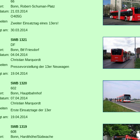
66
rt:
Bonn, Robert-Schuman-Platz
datum:
21.03.2014
O405G
eiten
Zweiter Einsatztag eines 13ers!
gt am:
30.03.2014
SWB 1321
DF
rt:
Bonn, Btf Friesdorf
datum:
04.04.2014
Christian Marquordt
eiten
Pressevorstellung der 13er Neuwagen
gt am:
19.04.2014
SWB 1320
602
rt:
Bonn, Hauptbahnhof
datum:
07.04.2014
Christian Marquordt
eiten
Erste Einsatztage der 13er
gt am:
19.04.2014
SWB 1319
608
rt:
Bonn, Hardthöhe/Südwache