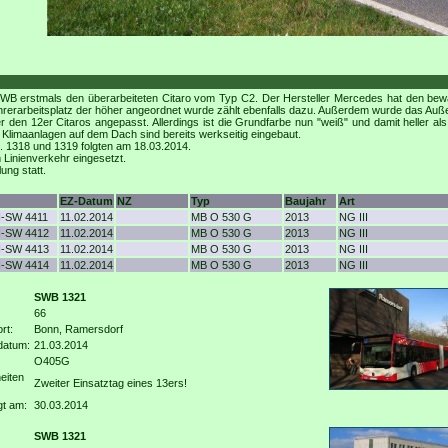
WB erstmals den überarbeiteten Citaro vom Typ C2. Der Hersteller Mercedes hat den bewährt
hrerarbeitsplatz der höher angeordnet wurde zählt ebenfalls dazu. Außerdem wurde das Auße
n 12er Citaros angepasst. Allerdings ist die Grundfarbe nun "weiß" und damit heller als 
 Klimaanlagen auf dem Dach sind bereits werkseitig eingebaut.
. 1318 und 1319 folgten am 18.03.2014.
 Linienverkehr eingesetzt.
ung statt.
EZ-Datum
NZ
Typ
Baujahr
Art
-SW 4411
11.02.2014
MB O 530 G
2013
NG III
-SW 4412
11.02.2014
MB O 530 G
2013
NG III
-SW 4413
11.02.2014
MB O 530 G
2013
NG III
-SW 4414
11.02.2014
MB O 530 G
2013
NG III
SWB 1321
66
rt:
Bonn, Ramersdorf
datum:
21.03.2014
O405G
eiten
Zweiter Einsatztag eines 13ers!
gt am:
30.03.2014
SWB 1321