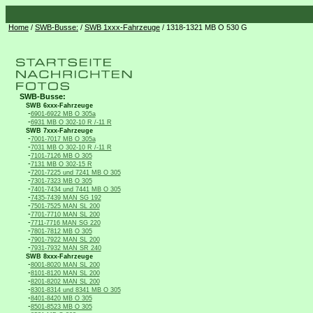
Home
/
SWB-Busse:
/
SWB 1xxx-Fahrzeuge
/ 1318-1321 MB O 530 G
SWB-Busse:
SWB 6xxx-Fahrzeuge
-
6901-6922 MB O 305a
-
6931 MB O 302-10 R /-11 R
SWB 7xxx-Fahrzeuge
-
7001-7017 MB O 305a
-
7031 MB O 302-10 R /-11 R
-
7101-7126 MB O 305
-
7131 MB O 302-15 R
-
7201-7225 und 7241 MB O 305
-
7301-7323 MB O 305
-
7401-7434 und 7441 MB O 305
-
7435-7439 MAN SG 192
-
7501-7525 MAN SL 200
-
7701-7710 MAN SL 200
-
7711-7716 MAN SG 220
-
7801-7812 MB O 305
-
7901-7922 MAN SL 200
-
7931-7932 MAN SR 240
SWB 8xxx-Fahrzeuge
-
8001-8020 MAN SL 200
-
8101-8120 MAN SL 200
-
8201-8202 MAN SL 200
-
8301-8314 und 8341 MB O 305
-
8401-8420 MB O 305
-
8501-8523 MB O 305