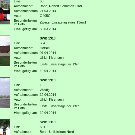
Linie:
66
Aufnahmeort:
Bonn, Robert-Schuman-Platz
Aufnahmedatum:
21.03.2014
Autor:
O405G
Besonderheiten
Zweiter Einsatztag eines 13ers!
im Foto:
Hinzugefügt am:
30.03.2014
SWB 1318
Linie:
604
Aufnahmeort:
Hersel
Aufnahmedatum:
07.04.2014
Autor:
Ulrich Kissmann
Besonderheiten
Erste Einsatztage der 13er
im Foto:
Hinzugefügt am:
19.04.2014
SWB 1318
Linie:
16
Aufnahmeort:
Widdig
Aufnahmedatum:
12.04.2014
Autor:
Ulrich Kissmann
Besonderheiten
Erste Einsatztage der 13er
im Foto:
Hinzugefügt am:
19.04.2014
SWB 1318
Linie:
601
Aufnahmeort:
Bonn, Uniklinikum Nord