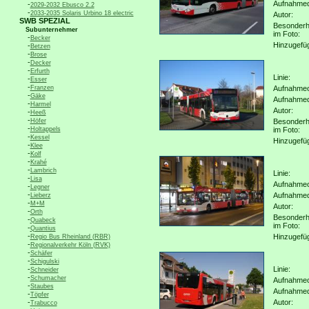
Aufnahme
-
2029-2032 Ebusco 2.2
-
2033-2035 Solaris Urbino 18 electric
Autor:
SWB SPEZIAL
Besonderh
Subunternehmer
im Foto:
-
Becker
Hinzugefü
-
Betzen
-
Brose
-
Decker
-
Erfurth
Linie:
-
Esser
-
Franzen
Aufnahmeo
-
Gäke
Aufnahme
-
Harmel
Autor:
-
Heeß
-
Höfer
Besonderh
-
Holtappels
im Foto:
-
Kessel
Hinzugefü
-
Klee
-
Kolf
-
Krahé
-
Lambrich
Linie:
-
Lisa
Aufnahmeo
-
Legner
-
Aufnahme
Lieberz
-
M+M
Autor:
-
Orth
Besonderh
-
Quabeck
im Foto:
-
Quantius
-
Hinzugefü
Regio Bus Rheinland (RBR)
-
Regionalverkehr Köln (RVK)
-
Schäfer
-
Schigulski
-
Linie:
Schneider
-
Schumacher
Aufnahmeo
-
Staubes
Aufnahme
-
Töpfer
-
Autor:
Trabucco