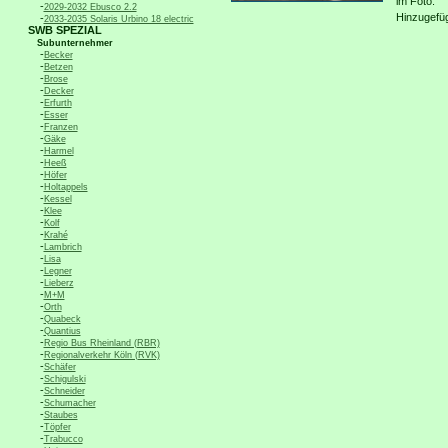
im Foto:
-
2029-2032 Ebusco 2.2
Hinzugefü
-
2033-2035 Solaris Urbino 18 electric
SWB SPEZIAL
Subunternehmer
-
Becker
-
Betzen
-
Brose
-
Decker
-
Erfurth
-
Esser
-
Franzen
-
Gäke
-
Harmel
-
Heeß
-
Höfer
-
Holtappels
-
Kessel
-
Klee
-
Kolf
-
Krahé
-
Lambrich
-
Lisa
-
Legner
-
Lieberz
-
M+M
-
Orth
-
Quabeck
-
Quantius
-
Regio Bus Rheinland (RBR)
-
Regionalverkehr Köln (RVK)
-
Schäfer
-
Schigulski
-
Schneider
-
Schumacher
-
Staubes
-
Töpfer
-
Trabucco