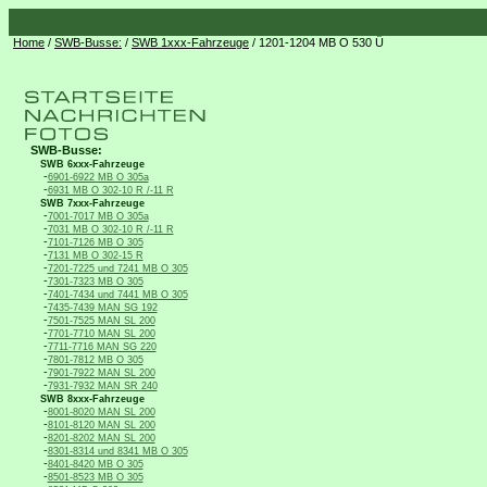
Home
/
SWB-Busse:
/
SWB 1xxx-Fahrzeuge
/ 1201-1204 MB O 530 Ü
SWB-Busse:
SWB 6xxx-Fahrzeuge
-
6901-6922 MB O 305a
-
6931 MB O 302-10 R /-11 R
SWB 7xxx-Fahrzeuge
-
7001-7017 MB O 305a
-
7031 MB O 302-10 R /-11 R
-
7101-7126 MB O 305
-
7131 MB O 302-15 R
-
7201-7225 und 7241 MB O 305
-
7301-7323 MB O 305
-
7401-7434 und 7441 MB O 305
-
7435-7439 MAN SG 192
-
7501-7525 MAN SL 200
-
7701-7710 MAN SL 200
-
7711-7716 MAN SG 220
-
7801-7812 MB O 305
-
7901-7922 MAN SL 200
-
7931-7932 MAN SR 240
SWB 8xxx-Fahrzeuge
-
8001-8020 MAN SL 200
-
8101-8120 MAN SL 200
-
8201-8202 MAN SL 200
-
8301-8314 und 8341 MB O 305
-
8401-8420 MB O 305
-
8501-8523 MB O 305