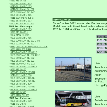
-
8531 MB O 303
-
8601-8616 MB O 305
-
8617-8618 MB O 405
-
8619-8620 MAN SL 202
-
8701-8705 MAN SG 242
-
8801-8810 MB O 405
-
8811-8816 MB O 405 G
Informationen
-
8831-8832 MB O 303
-
Ende Oktober 2012 wurden die 12er Neuwagen 
8901-8912 MAN SL 202
Modell beschafft. Abweichend zu fast allen an
SWB 9xxx-Fahrzeuge
-
1201 bis 1204 sind Citaro der Überlandbaufor
9001-9020 MB O 405
-
9021 MB O 405 N
-
9022 MAN NL 202
Bus
EZ
-
9101-9120 MB O 405
1201
BN
-
9201-9204 MAN NL 202 3 Tür
-
9205-9229 MAN NL 202
1202
BN
-
9230, 9232-9235 Neoplan N 4021 NF
1203
BN
-
9231 MAN 262 FRH
1204
BN
-
9401-9402 MB O 405 GN2
-
9501-9502 MAN NL 232 CNG
-
9503-9504 MAN NL 202
-
9601-9610 MAN NL 222
Linie:
-
9611-9620 MAN NG 312
-
9621-9624 MB O 405 GN2
Aufnahmeo
-
9631 MB O 405
Aufnahme
-
9701-9716 MB O 405 N2
Autor:
-
9717-9721 MB O 530
-
9801-9825 MB O 405 N2
Besonderh
-
9826-9827 MB O 405 N2
im Foto:
-
9828-9832 MB O 530
Hinzugefü
-
9901-9907 MB O 405 N2
-
9908-9918 MB O 405 GN2
-
9920 MB O 530
-
9931 MAN RH 403
Linie:
SWB 0xxx-Fahrzeuge
Aufnahmeo
-
0001-0010 MB O 530
-
0011 MB O 530
Aufnahme
-
0101-0104 MB O 530 Ü