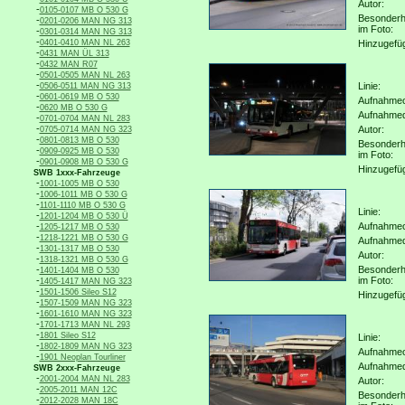
Autor:
-
0105-0107 MB O 530 G
Besonderh
-
0201-0206 MAN NG 313
im Foto:
-
0301-0314 MAN NG 313
-
0401-0410 MAN NL 263
Hinzugefü
-
0431 MAN ÜL 313
-
0432 MAN R07
-
0501-0505 MAN NL 263
-
Linie:
0506-0511 MAN NG 313
-
0601-0619 MB O 530
Aufnahmeo
-
0620 MB O 530 G
Aufnahme
-
0701-0704 MAN NL 283
-
Autor:
0705-0714 MAN NG 323
-
0801-0813 MB O 530
Besonderh
-
0909-0925 MB O 530
im Foto:
-
0901-0908 MB O 530 G
Hinzugefü
SWB 1xxx-Fahrzeuge
-
1001-1005 MB O 530
-
1006-1011 MB O 530 G
-
1101-1110 MB O 530 G
Linie:
-
1201-1204 MB O 530 Ü
-
Aufnahmeo
1205-1217 MB O 530
-
1218-1221 MB O 530 G
Aufnahme
-
1301-1317 MB O 530
Autor:
-
1318-1321 MB O 530 G
-
Besonderh
1401-1404 MB O 530
-
im Foto:
1405-1417 MAN NG 323
-
1501-1506 Sileo S12
Hinzugefü
-
1507-1509 MAN NG 323
-
1601-1610 MAN NG 323
-
1701-1713 MAN NL 293
-
1801 Sileo S12
Linie:
-
1802-1809 MAN NG 323
Aufnahmeo
-
1901 Neoplan Tourliner
Aufnahme
SWB 2xxx-Fahrzeuge
-
2001-2004 MAN NL 283
Autor:
-
2005-2011 MAN 12C
Besonderh
-
2012-2028 MAN 18C