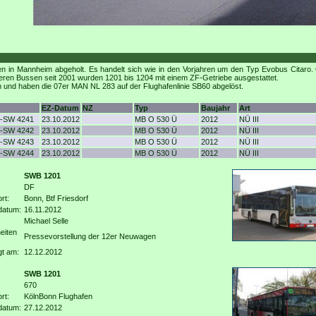
in Mannheim abgeholt. Es handelt sich wie in den Vorjahren um den Typ Evobus Citaro. 
deren Bussen seit 2001 wurden 1201 bis 1204 mit einem ZF-Getriebe ausgestattet.
m und haben die 07er MAN NL 283 auf der Flughafenlinie SB60 abgelöst.
EZ-Datum
NZ
Typ
Baujahr
Art
-SW 4241
23.10.2012
MB O 530 Ü
2012
NÜ III
-SW 4242
23.10.2012
MB O 530 Ü
2012
NÜ III
-SW 4243
23.10.2012
MB O 530 Ü
2012
NÜ III
-SW 4244
23.10.2012
MB O 530 Ü
2012
NÜ III
SWB 1201
DF
rt:
Bonn, Btf Friesdorf
datum:
16.11.2012
Michael Selle
eiten
Pressevorstellung der 12er Neuwagen
gt am:
12.12.2012
SWB 1201
670
rt:
KölnBonn Flughafen
datum:
27.12.2012