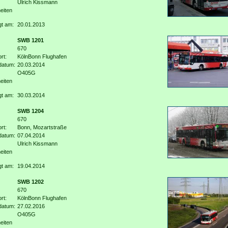
Ulrich Kissmann
eiten
gt am:
20.01.2013
SWB 1201
670
rt:
KölnBonn Flughafen
datum:
20.03.2014
O405G
eiten
gt am:
30.03.2014
SWB 1204
670
rt:
Bonn, Mozartstraße
datum:
07.04.2014
Ulrich Kissmann
eiten
gt am:
19.04.2014
SWB 1202
670
rt:
KölnBonn Flughafen
datum:
27.02.2016
O405G
eiten