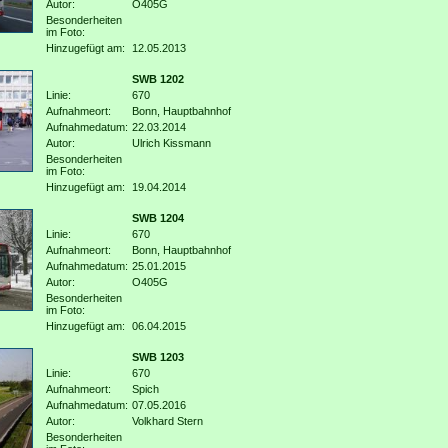
Autor:
O405G
Besonderheiten
im Foto:
Hinzugefügt am:
12.05.2013
SWB 1202
Linie:
670
Aufnahmeort:
Bonn, Hauptbahnhof
Aufnahmedatum:
22.03.2014
Autor:
Ulrich Kissmann
Besonderheiten
im Foto:
Hinzugefügt am:
19.04.2014
SWB 1204
Linie:
670
Aufnahmeort:
Bonn, Hauptbahnhof
Aufnahmedatum:
25.01.2015
Autor:
O405G
Besonderheiten
im Foto:
Hinzugefügt am:
06.04.2015
SWB 1203
Linie:
670
Aufnahmeort:
Spich
Aufnahmedatum:
07.05.2016
Autor:
Volkhard Stern
Besonderheiten