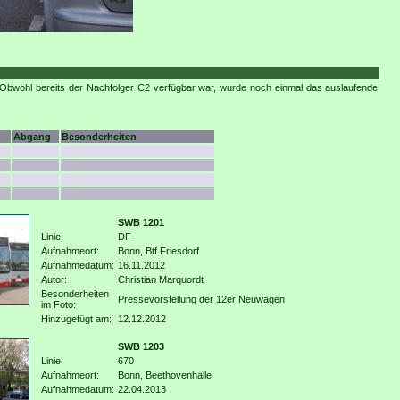
Obwohl bereits der Nachfolger C2 verfügbar war, wurde noch einmal das auslaufende
Abgang
Besonderheiten
SWB 1201
Linie:
DF
Aufnahmeort:
Bonn, Btf Friesdorf
Aufnahmedatum:
16.11.2012
Autor:
Christian Marquordt
Besonderheiten
Pressevorstellung der 12er Neuwagen
im Foto:
Hinzugefügt am:
12.12.2012
SWB 1203
Linie:
670
Aufnahmeort:
Bonn, Beethovenhalle
Aufnahmedatum:
22.04.2013