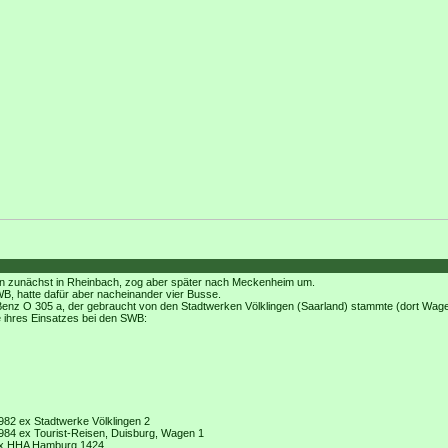
n zunächst in Rheinbach, zog aber später nach Meckenheim um.
SWB, hatte dafür aber nacheinander vier Busse.
nz O 305 a, der gebraucht von den Stadtwerken Völklingen (Saarland) stammte (dort Wage
e ihres Einsatzes bei den SWB:
982 ex Stadtwerke Völklingen 2
984 ex Tourist-Reisen, Duisburg, Wagen 1
ex HHA Hamburg 1424