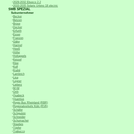
-
2029-2032 Ebusco 2.2
-
2033-2035 Solaris Urbino 18 electric
SWB SPEZIAL
Subunternehmer
-
Becker
-
Betzen
-
Brose
-
Decker
-
Erfurth
-
Esser
-
Franzen
-
Gäke
-
Harmel
-
Heeß
-
Höfer
-
Holtappels
-
Kessel
-
Klee
-
Kolf
-
Krahé
-
Lambrich
-
Lisa
-
Legner
-
Lieberz
-
M+M
-
Orth
-
Quabeck
-
Quantius
-
Regio Bus Rheinland (RBR)
-
Regionalverkehr Köln (RVK)
-
Schäfer
-
Schigulski
-
Schneider
-
Schumacher
-
Staubes
-
Töpfer
-
Trabucco