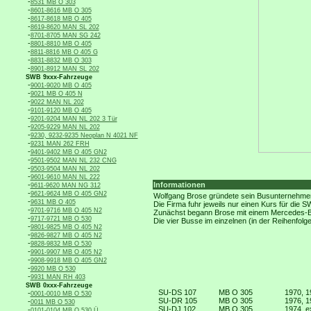
-
8531 MB O 303
-
8601-8616 MB O 305
-
8617-8618 MB O 405
-
8619-8620 MAN SL 202
-
8701-8705 MAN SG 242
-
8801-8810 MB O 405
-
8811-8816 MB O 405 G
-
8831-8832 MB O 303
-
8901-8912 MAN SL 202
SWB 9xxx-Fahrzeuge
-
9001-9020 MB O 405
-
9021 MB O 405 N
-
9022 MAN NL 202
-
9101-9120 MB O 405
-
9201-9204 MAN NL 202 3 Tür
-
9205-9229 MAN NL 202
-
9230, 9232-9235 Neoplan N 4021 NF
-
9231 MAN 262 FRH
-
9401-9402 MB O 405 GN2
-
9501-9502 MAN NL 232 CNG
-
9503-9504 MAN NL 202
-
9601-9610 MAN NL 222
-
Informationen
9611-9620 MAN NG 312
-
9621-9624 MB O 405 GN2
Wolfgang Brose gründete sein Busunternehme
-
9631 MB O 405
Die Firma fuhr jeweils nur einen Kurs für die 
-
9701-9716 MB O 405 N2
Zunächst begann Brose mit einem Mercedes-Be
-
9717-9721 MB O 530
Die vier Busse im einzelnen (in der Reihenfolg
-
9801-9825 MB O 405 N2
-
9826-9827 MB O 405 N2
-
9828-9832 MB O 530
-
9901-9907 MB O 405 N2
-
9908-9918 MB O 405 GN2
-
9920 MB O 530
-
9931 MAN RH 403
SWB 0xxx-Fahrzeuge
SU-DS 107
MB O 305
1970, 1
-
0001-0010 MB O 530
SU-DR 105
MB O 305
1976, 1
-
0011 MB O 530
SU-DJ 102
MB O 305
1974, 
-
0101-0104 MB O 530 Ü