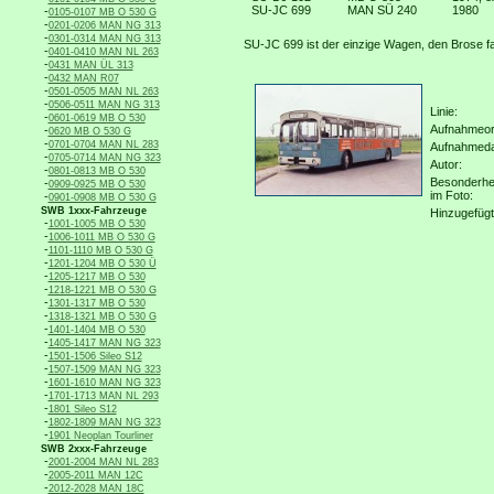
SU-JC 699
MAN SÜ 240
1980
-
0105-0107 MB O 530 G
-
0201-0206 MAN NG 313
-
0301-0314 MAN NG 313
SU-JC 699 ist der einzige Wagen, den Brose fab
-
0401-0410 MAN NL 263
-
0431 MAN ÜL 313
-
0432 MAN R07
-
0501-0505 MAN NL 263
-
0506-0511 MAN NG 313
Linie:
-
0601-0619 MB O 530
Aufnahmeor
-
0620 MB O 530 G
-
0701-0704 MAN NL 283
Aufnahmed
-
0705-0714 MAN NG 323
Autor:
-
0801-0813 MB O 530
Besonderhe
-
0909-0925 MB O 530
im Foto:
-
0901-0908 MB O 530 G
SWB 1xxx-Fahrzeuge
Hinzugefügt
-
1001-1005 MB O 530
-
1006-1011 MB O 530 G
-
1101-1110 MB O 530 G
-
1201-1204 MB O 530 Ü
-
1205-1217 MB O 530
-
1218-1221 MB O 530 G
-
1301-1317 MB O 530
-
1318-1321 MB O 530 G
-
1401-1404 MB O 530
-
1405-1417 MAN NG 323
-
1501-1506 Sileo S12
-
1507-1509 MAN NG 323
-
1601-1610 MAN NG 323
-
1701-1713 MAN NL 293
-
1801 Sileo S12
-
1802-1809 MAN NG 323
-
1901 Neoplan Tourliner
SWB 2xxx-Fahrzeuge
-
2001-2004 MAN NL 283
-
2005-2011 MAN 12C
-
2012-2028 MAN 18C