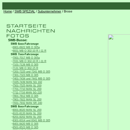
Home
/
SWB SPEZIAL
/
Subunternehmer
/ Brose
SWB-Busse:
SWB 6xxx-Fahrzeuge
-
6901-6922 MB O 305a
-
6931 MB O 302-10 R /-11 R
SWB 7xxx-Fahrzeuge
-
7001-7017 MB O 305a
-
7031 MB O 302-10 R /-11 R
-
7101-7126 MB O 305
-
7131 MB O 302-15 R
-
7201-7225 und 7241 MB O 305
-
7301-7323 MB O 305
-
7401-7434 und 7441 MB O 305
-
7435-7439 MAN SG 192
-
7501-7525 MAN SL 200
-
7701-7710 MAN SL 200
-
7711-7716 MAN SG 220
-
7801-7812 MB O 305
-
7901-7922 MAN SL 200
-
7931-7932 MAN SR 240
SWB 8xxx-Fahrzeuge
-
8001-8020 MAN SL 200
-
8101-8120 MAN SL 200
-
8201-8202 MAN SL 200
-
8301-8314 und 8341 MB O 305
-
8401-8420 MB O 305
-
8501-8523 MB O 305