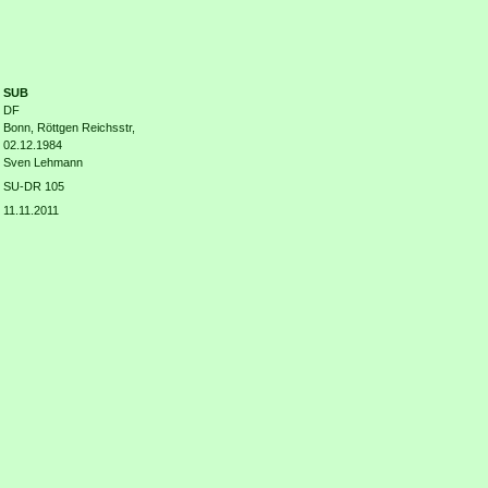
SUB
DF
Bonn, Röttgen Reichsstr,
02.12.1984
Sven Lehmann
SU-DR 105
11.11.2011