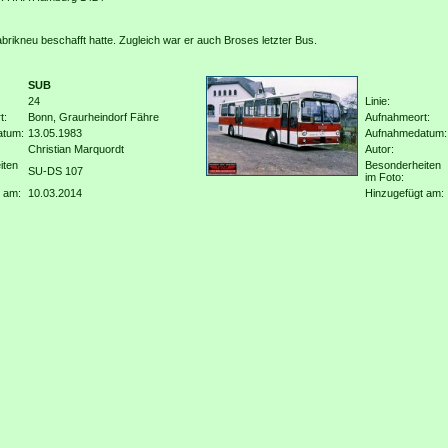
rikneu beschafft hatte. Zugleich war er auch Broses letzter Bus.
SUB
24
Linie:
t:
Bonn, Graurheindorf Fähre
Aufnahmeort:
atum:
13.05.1983
Aufnahmedatum:
Christian Marquordt
Autor:
iten
Besonderheiten
SU-DS 107
im Foto:
 am:
10.03.2014
Hinzugefügt am: