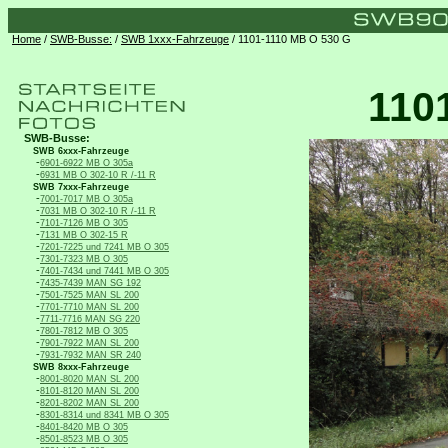
Home
/
SWB-Busse:
/
SWB 1xxx-Fahrzeuge
/ 1101-1110 MB O 530 G
110
SWB-Busse:
SWB 6xxx-Fahrzeuge
-
6901-6922 MB O 305a
-
6931 MB O 302-10 R /-11 R
SWB 7xxx-Fahrzeuge
-
7001-7017 MB O 305a
-
7031 MB O 302-10 R /-11 R
-
7101-7126 MB O 305
-
7131 MB O 302-15 R
-
7201-7225 und 7241 MB O 305
-
7301-7323 MB O 305
-
7401-7434 und 7441 MB O 305
-
7435-7439 MAN SG 192
-
7501-7525 MAN SL 200
-
7701-7710 MAN SL 200
-
7711-7716 MAN SG 220
-
7801-7812 MB O 305
-
7901-7922 MAN SL 200
-
7931-7932 MAN SR 240
SWB 8xxx-Fahrzeuge
-
8001-8020 MAN SL 200
-
8101-8120 MAN SL 200
-
8201-8202 MAN SL 200
-
8301-8314 und 8341 MB O 305
-
8401-8420 MB O 305
-
8501-8523 MB O 305