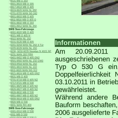
-
8531 MB O 303
-
8601-8616 MB O 305
-
8617-8618 MB O 405
-
8619-8620 MAN SL 202
-
8701-8705 MAN SG 242
-
8801-8810 MB O 405
-
8811-8816 MB O 405 G
-
8831-8832 MB O 303
-
8901-8912 MAN SL 202
SWB 9xxx-Fahrzeuge
-
9001-9020 MB O 405
-
9021 MB O 405 N
-
9022 MAN NL 202
Informationen
-
9101-9120 MB O 405
-
9201-9204 MAN NL 202 3 Tür
-
9205-9229 MAN NL 202
Am 20.09.2011 t
-
9230, 9232-9235 Neoplan N 4021 NF
-
9231 MAN 262 FRH
ausgeschriebenen z
-
9401-9402 MB O 405 GN2
-
9501-9502 MAN NL 232 CNG
-
9503-9504 MAN NL 202
Typ O 530 G ein.
-
9601-9610 MAN NL 222
-
9611-9620 MAN NG 312
Doppelfeierlichkei
-
9621-9624 MB O 405 GN2
-
9631 MB O 405
-
03.10.2011 in Betrie
9701-9716 MB O 405 N2
-
9717-9721 MB O 530
-
9801-9825 MB O 405 N2
gewährleistet.
-
9826-9827 MB O 405 N2
-
9828-9832 MB O 530
Während andere Bet
-
9901-9907 MB O 405 N2
-
9908-9918 MB O 405 GN2
-
9920 MB O 530
Bauform beschaften, 
-
9931 MAN RH 403
SWB 0xxx-Fahrzeuge
2006 ausgelieferte Fa
-
0001-0010 MB O 530
-
0011 MB O 530
-
0101-0104 MB O 530 Ü