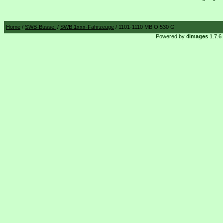
Home
/
SWB-Busse:
/
SWB 1xxx-Fahrzeuge
/ 1101-1110 MB O 530 G
Powered by
4images
1.7.6