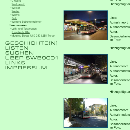
-
Univers
-
Hinzugefügt a
Wallmeroth
-
Welker
-
Welter
-
Willms
Linie:
-
Zink
-
Weitere Subunternehmer
Aufnahmeort:
Sonderserien
Aufnahmedat
-
Leih- und Testwagen
Autor:
-
Neoplan N 814
-
Magirus Deutz Ü80 240 L118 Turbo
Besonderheit
im Foto:
Hinzugefügt a
Linie:
Aufnahmeort:
Aufnahmedat
Autor:
Besonderheit
im Foto:
Hinzugefügt a
Linie:
Aufnahmeort:
Aufnahmedat
Autor:
Besonderheit
im Foto: