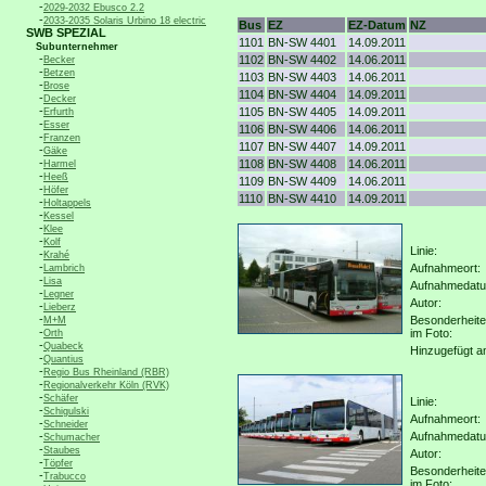
-
2029-2032 Ebusco 2.2
-
2033-2035 Solaris Urbino 18 electric
Bus
EZ
EZ-Datum
NZ
SWB SPEZIAL
1101
BN-SW 4401
14.09.2011
Subunternehmer
-
1102
BN-SW 4402
14.06.2011
Becker
-
Betzen
1103
BN-SW 4403
14.06.2011
-
Brose
1104
BN-SW 4404
14.09.2011
-
Decker
-
1105
BN-SW 4405
14.09.2011
Erfurth
-
Esser
1106
BN-SW 4406
14.06.2011
-
Franzen
1107
BN-SW 4407
14.09.2011
-
Gäke
-
1108
BN-SW 4408
14.06.2011
Harmel
-
Heeß
1109
BN-SW 4409
14.06.2011
-
Höfer
1110
BN-SW 4410
14.09.2011
-
Holtappels
-
Kessel
-
Klee
-
Kolf
Linie:
-
Krahé
-
Aufnahmeort:
Lambrich
-
Lisa
Aufnahmedat
-
Legner
Autor:
-
Lieberz
-
Besonderheit
M+M
-
im Foto:
Orth
-
Quabeck
Hinzugefügt a
-
Quantius
-
Regio Bus Rheinland (RBR)
-
Regionalverkehr Köln (RVK)
-
Schäfer
Linie:
-
Schigulski
Aufnahmeort:
-
Schneider
-
Aufnahmedat
Schumacher
-
Staubes
Autor:
-
Töpfer
Besonderheit
-
Trabucco
im Foto: