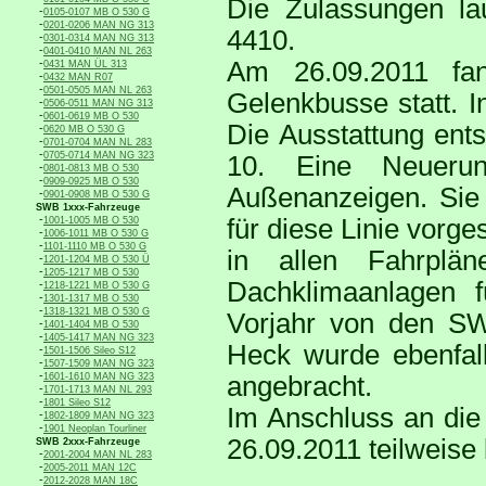
Die Zulassungen l
-
0105-0107 MB O 530 G
-
0201-0206 MAN NG 313
4410.
-
0301-0314 MAN NG 313
-
0401-0410 MAN NL 263
-
Am 26.09.2011 fan
0431 MAN ÜL 313
-
0432 MAN R07
-
0501-0505 MAN NL 263
Gelenkbusse statt. 
-
0506-0511 MAN NG 313
-
0601-0619 MB O 530
Die Ausstattung ent
-
0620 MB O 530 G
-
0701-0704 MAN NL 283
-
0705-0714 MAN NG 323
10. Eine Neuerun
-
0801-0813 MB O 530
-
0909-0925 MB O 530
Außenanzeigen. Sie 
-
0901-0908 MB O 530 G
SWB 1xxx-Fahrzeuge
-
für diese Linie vorg
1001-1005 MB O 530
-
1006-1011 MB O 530 G
-
1101-1110 MB O 530 G
in allen Fahrplän
-
1201-1204 MB O 530 Ü
-
1205-1217 MB O 530
Dachklimaanlagen 
-
1218-1221 MB O 530 G
-
1301-1317 MB O 530
-
1318-1321 MB O 530 G
Vorjahr von den S
-
1401-1404 MB O 530
-
1405-1417 MAN NG 323
Heck wurde ebenfall
-
1501-1506 Sileo S12
-
1507-1509 MAN NG 323
-
1601-1610 MAN NG 323
angebracht.
-
1701-1713 MAN NL 293
-
1801 Sileo S12
Im Anschluss an die
-
1802-1809 MAN NG 323
-
1901 Neoplan Tourliner
26.09.2011 teilweise 
SWB 2xxx-Fahrzeuge
-
2001-2004 MAN NL 283
-
2005-2011 MAN 12C
-
2012-2028 MAN 18C