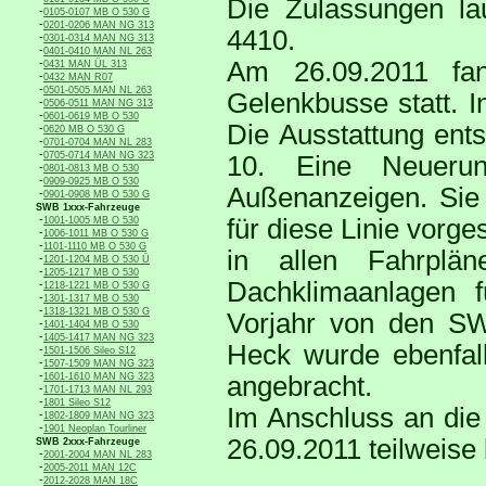
Die Zulassungen l
-
0105-0107 MB O 530 G
-
0201-0206 MAN NG 313
4410.
-
0301-0314 MAN NG 313
-
0401-0410 MAN NL 263
-
Am 26.09.2011 fan
0431 MAN ÜL 313
-
0432 MAN R07
-
0501-0505 MAN NL 263
Gelenkbusse statt. 
-
0506-0511 MAN NG 313
-
0601-0619 MB O 530
Die Ausstattung ent
-
0620 MB O 530 G
-
0701-0704 MAN NL 283
-
0705-0714 MAN NG 323
10. Eine Neuerun
-
0801-0813 MB O 530
-
0909-0925 MB O 530
Außenanzeigen. Sie 
-
0901-0908 MB O 530 G
SWB 1xxx-Fahrzeuge
-
für diese Linie vorg
1001-1005 MB O 530
-
1006-1011 MB O 530 G
-
1101-1110 MB O 530 G
in allen Fahrplän
-
1201-1204 MB O 530 Ü
-
1205-1217 MB O 530
Dachklimaanlagen 
-
1218-1221 MB O 530 G
-
1301-1317 MB O 530
-
1318-1321 MB O 530 G
Vorjahr von den S
-
1401-1404 MB O 530
-
1405-1417 MAN NG 323
Heck wurde ebenfall
-
1501-1506 Sileo S12
-
1507-1509 MAN NG 323
-
1601-1610 MAN NG 323
angebracht.
-
1701-1713 MAN NL 293
-
1801 Sileo S12
Im Anschluss an die
-
1802-1809 MAN NG 323
-
1901 Neoplan Tourliner
26.09.2011 teilweise 
SWB 2xxx-Fahrzeuge
-
2001-2004 MAN NL 283
-
2005-2011 MAN 12C
-
2012-2028 MAN 18C