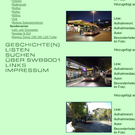
-
Univers
-
Hinzugefügt a
Wallmeroth
-
Welker
-
Welter
-
Willms
Linie:
-
Zink
-
Weitere Subunternehmer
Aufnahmeort:
Sonderserien
Aufnahmedat
-
Leih- und Testwagen
Autor:
-
Neoplan N 814
-
Magirus Deutz Ü80 240 L118 Turbo
Besonderheit
im Foto:
Hinzugefügt a
Linie:
Aufnahmeort:
Aufnahmedat
Autor:
Besonderheit
im Foto:
Hinzugefügt a
Linie:
Aufnahmeort:
Aufnahmedat
Autor:
Besonderheit
im Foto: