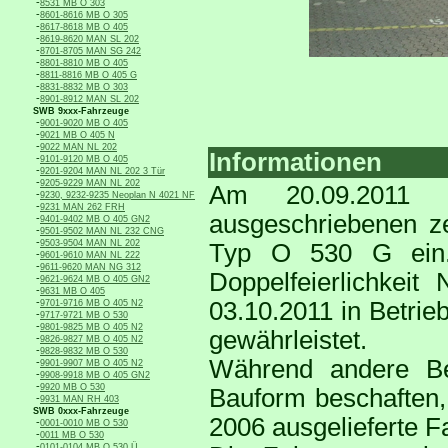
-
8531 MB O 303
-
8601-8616 MB O 305
-
8617-8618 MB O 405
-
8619-8620 MAN SL 202
-
8701-8705 MAN SG 242
-
8801-8810 MB O 405
-
8811-8816 MB O 405 G
-
8831-8832 MB O 303
-
8901-8912 MAN SL 202
SWB 9xxx-Fahrzeuge
-
9001-9020 MB O 405
-
9021 MB O 405 N
-
9022 MAN NL 202
Informationen
-
9101-9120 MB O 405
-
9201-9204 MAN NL 202 3 Tür
-
9205-9229 MAN NL 202
Am 20.09.2011 t
-
9230, 9232-9235 Neoplan N 4021 NF
-
9231 MAN 262 FRH
ausgeschriebenen z
-
9401-9402 MB O 405 GN2
-
9501-9502 MAN NL 232 CNG
-
9503-9504 MAN NL 202
Typ O 530 G ein.
-
9601-9610 MAN NL 222
-
9611-9620 MAN NG 312
Doppelfeierlichkei
-
9621-9624 MB O 405 GN2
-
9631 MB O 405
-
03.10.2011 in Betrie
9701-9716 MB O 405 N2
-
9717-9721 MB O 530
-
9801-9825 MB O 405 N2
gewährleistet.
-
9826-9827 MB O 405 N2
-
9828-9832 MB O 530
Während andere Bet
-
9901-9907 MB O 405 N2
-
9908-9918 MB O 405 GN2
-
9920 MB O 530
Bauform beschaften, 
-
9931 MAN RH 403
SWB 0xxx-Fahrzeuge
2006 ausgelieferte Fa
-
0001-0010 MB O 530
-
0011 MB O 530
-
0101-0104 MB O 530 Ü