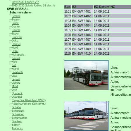
-
2029-2032 Ebusco 2.2
-
2033-2035 Solaris Urbino 18 electric
Bus
EZ
EZ-Datum
NZ
SWB SPEZIAL
1101
BN-SW 4401
14.09.2011
Subunternehmer
-
1102
BN-SW 4402
14.06.2011
Becker
-
Betzen
1103
BN-SW 4403
14.06.2011
-
Brose
1104
BN-SW 4404
14.09.2011
-
Decker
-
1105
BN-SW 4405
14.09.2011
Erfurth
-
Esser
1106
BN-SW 4406
14.06.2011
-
Franzen
1107
BN-SW 4407
14.09.2011
-
Gäke
-
1108
BN-SW 4408
14.06.2011
Harmel
-
Heeß
1109
BN-SW 4409
14.06.2011
-
Höfer
1110
BN-SW 4410
14.09.2011
-
Holtappels
-
Kessel
-
Klee
-
Kolf
Linie:
-
Krahé
-
Aufnahmeort:
Lambrich
-
Lisa
Aufnahmedat
-
Legner
Autor:
-
Lieberz
-
Besonderheit
M+M
-
im Foto:
Orth
-
Quabeck
Hinzugefügt a
-
Quantius
-
Regio Bus Rheinland (RBR)
-
Regionalverkehr Köln (RVK)
-
Schäfer
Linie:
-
Schigulski
Aufnahmeort:
-
Schneider
-
Aufnahmedat
Schumacher
-
Staubes
Autor:
-
Töpfer
Besonderheit
-
Trabucco
im Foto: