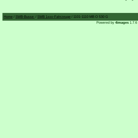
Home
/
SWB-Busse:
/
SWB 1xxx-Fahrzeuge
/ 1101-1110 MB O 530 G
Powered by
4images
1.7.6