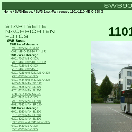
Home
/
SWB-Busse:
/
SWB 1xxx-Fahrzeuge
/ 1101-1110 MB O 530 G
110
SWB-Busse:
SWB 6xxx-Fahrzeuge
-
6901-6922 MB O 305a
-
6931 MB O 302-10 R /-11 R
SWB 7xxx-Fahrzeuge
-
7001-7017 MB O 305a
-
7031 MB O 302-10 R /-11 R
-
7101-7126 MB O 305
-
7131 MB O 302-15 R
-
7201-7225 und 7241 MB O 305
-
7301-7323 MB O 305
-
7401-7434 und 7441 MB O 305
-
7435-7439 MAN SG 192
-
7501-7525 MAN SL 200
-
7701-7710 MAN SL 200
-
7711-7716 MAN SG 220
-
7801-7812 MB O 305
-
7901-7922 MAN SL 200
-
7931-7932 MAN SR 240
SWB 8xxx-Fahrzeuge
-
8001-8020 MAN SL 200
-
8101-8120 MAN SL 200
-
8201-8202 MAN SL 200
-
8301-8314 und 8341 MB O 305
-
8401-8420 MB O 305
-
8501-8523 MB O 305