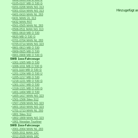
-
0105-0107 MB O 530 G
-
0201-0206 MAN NG 313
Hinzugefügt a
-
0301-0314 MAN NG 313
-
0401-0410 MAN NL 263
-
0431 MAN ÜL 313
-
0432 MAN R07
-
0501-0505 MAN NL 263
-
0506-0511 MAN NG 313
-
0601-0619 MB O 530
-
0620 MB O 530 G
-
0701-0704 MAN NL 283
-
0705-0714 MAN NG 323
-
0801-0813 MB O 530
-
0909-0925 MB O 530
-
0901-0908 MB O 530 G
SWB 1xxx-Fahrzeuge
-
1001-1005 MB O 530
-
1006-1011 MB O 530 G
-
1101-1110 MB O 530 G
-
1201-1204 MB O 530 Ü
-
1205-1217 MB O 530
-
1218-1221 MB O 530 G
-
1301-1317 MB O 530
-
1318-1321 MB O 530 G
-
1401-1404 MB O 530
-
1405-1417 MAN NG 323
-
1501-1506 Sileo S12
-
1507-1509 MAN NG 323
-
1601-1610 MAN NG 323
-
1701-1713 MAN NL 293
-
1801 Sileo S12
-
1802-1809 MAN NG 323
-
1901 Neoplan Tourliner
SWB 2xxx-Fahrzeuge
-
2001-2004 MAN NL 283
-
2005-2011 MAN 12C
-
2012-2028 MAN 18C