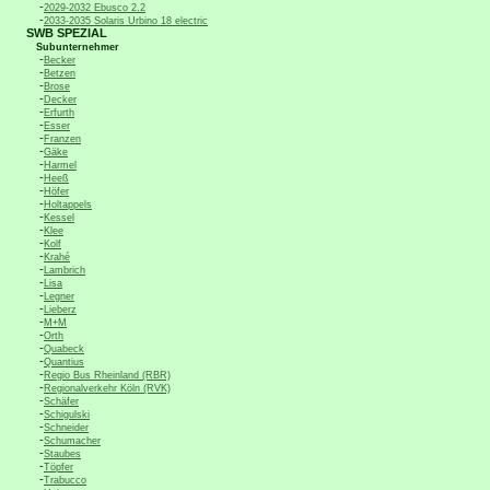
-
2029-2032 Ebusco 2.2
-
2033-2035 Solaris Urbino 18 electric
SWB SPEZIAL
Subunternehmer
-
Becker
-
Betzen
-
Brose
-
Decker
-
Erfurth
-
Esser
-
Franzen
-
Gäke
-
Harmel
-
Heeß
-
Höfer
-
Holtappels
-
Kessel
-
Klee
-
Kolf
-
Krahé
-
Lambrich
-
Lisa
-
Legner
-
Lieberz
-
M+M
-
Orth
-
Quabeck
-
Quantius
-
Regio Bus Rheinland (RBR)
-
Regionalverkehr Köln (RVK)
-
Schäfer
-
Schigulski
-
Schneider
-
Schumacher
-
Staubes
-
Töpfer
-
Trabucco