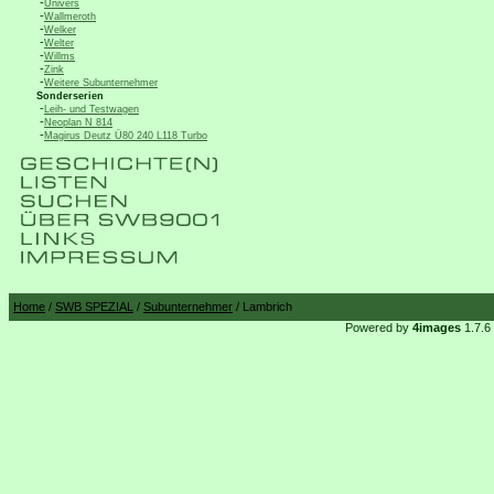
-
Univers
-
Wallmeroth
-
Welker
-
Welter
-
Willms
-
Zink
-
Weitere Subunternehmer
Sonderserien
-
Leih- und Testwagen
-
Neoplan N 814
-
Magirus Deutz Ü80 240 L118 Turbo
Home
/
SWB SPEZIAL
/
Subunternehmer
/ Lambrich
Powered by
4images
1.7.6