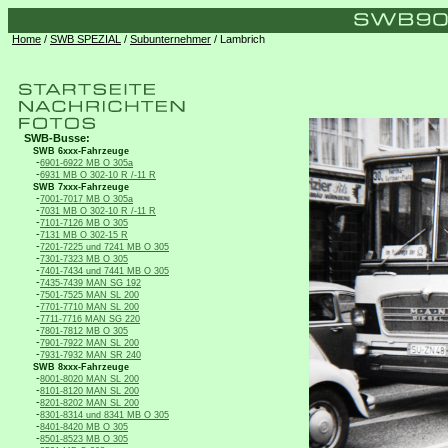
Home
/
SWB SPEZIAL
/
Subunternehmer
/ Lambrich
SWB-Busse:
SWB 6xxx-Fahrzeuge
-
6901-6922 MB O 305a
-
6931 MB O 302-10 R /-11 R
SWB 7xxx-Fahrzeuge
-
7001-7017 MB O 305a
-
7031 MB O 302-10 R /-11 R
-
7101-7126 MB O 305
-
7131 MB O 302-15 R
-
7201-7225 und 7241 MB O 305
-
7301-7323 MB O 305
-
7401-7434 und 7441 MB O 305
-
7435-7439 MAN SG 192
-
7501-7525 MAN SL 200
-
7701-7710 MAN SL 200
-
7711-7716 MAN SG 220
-
7801-7812 MB O 305
-
7901-7922 MAN SL 200
-
7931-7932 MAN SR 240
SWB 8xxx-Fahrzeuge
-
8001-8020 MAN SL 200
-
8101-8120 MAN SL 200
-
8201-8202 MAN SL 200
-
8301-8314 und 8341 MB O 305
-
8401-8420 MB O 305
-
8501-8523 MB O 305