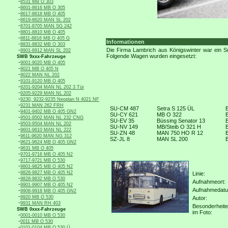
-
8531 MB O 303
-
8601-8616 MB O 305
-
8617-8618 MB O 405
-
8619-8620 MAN SL 202
-
8701-8705 MAN SG 242
-
8801-8810 MB O 405
-
8811-8816 MB O 405 G
Informationen
-
8831-8832 MB O 303
-
Die Firma Lambrich aus Königswinter war ein S
8901-8912 MAN SL 202
Folgende Wagen wurden eingesetzt:
SWB 9xxx-Fahrzeuge
-
9001-9020 MB O 405
-
9021 MB O 405 N
-
9022 MAN NL 202
-
9101-9120 MB O 405
-
9201-9204 MAN NL 202 3 Tür
-
9205-9229 MAN NL 202
-
9230, 9232-9235 Neoplan N 4021 NF
-
9231 MAN 262 FRH
SU-CM 487
Setra S 125 ÜL
-
9401-9402 MB O 405 GN2
SU-CY 621
MB O 322
-
9501-9502 MAN NL 232 CNG
SU-EV 35
Büssing Senator 13
-
9503-9504 MAN NL 202
SU-NV 149
MB/Steib O 321 H
-
9601-9610 MAN NL 222
SU-ZN 48
MAN 750 HO R 12
-
9611-9620 MAN NG 312
SZ-JL 8
MAN SL 200
-
9621-9624 MB O 405 GN2
-
9631 MB O 405
-
9701-9716 MB O 405 N2
-
9717-9721 MB O 530
-
9801-9825 MB O 405 N2
-
9826-9827 MB O 405 N2
Linie:
-
9828-9832 MB O 530
Aufnahmeort:
-
9901-9907 MB O 405 N2
Aufnahmedat
-
9908-9918 MB O 405 GN2
-
9920 MB O 530
Autor:
-
9931 MAN RH 403
Besonderheit
SWB 0xxx-Fahrzeuge
im Foto:
-
0001-0010 MB O 530
-
0011 MB O 530
-
0101-0104 MB O 530 Ü