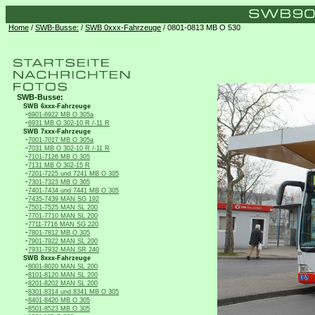
Home
/
SWB-Busse:
/
SWB 0xxx-Fahrzeuge
/ 0801-0813 MB O 530
SWB-Busse:
SWB 6xxx-Fahrzeuge
-
6901-6922 MB O 305a
-
6931 MB O 302-10 R /-11 R
SWB 7xxx-Fahrzeuge
-
7001-7017 MB O 305a
-
7031 MB O 302-10 R /-11 R
-
7101-7126 MB O 305
-
7131 MB O 302-15 R
-
7201-7225 und 7241 MB O 305
-
7301-7323 MB O 305
-
7401-7434 und 7441 MB O 305
-
7435-7439 MAN SG 192
-
7501-7525 MAN SL 200
-
7701-7710 MAN SL 200
-
7711-7716 MAN SG 220
-
7801-7812 MB O 305
-
7901-7922 MAN SL 200
-
7931-7932 MAN SR 240
SWB 8xxx-Fahrzeuge
-
8001-8020 MAN SL 200
-
8101-8120 MAN SL 200
-
8201-8202 MAN SL 200
-
8301-8314 und 8341 MB O 305
-
8401-8420 MB O 305
-
8501-8523 MB O 305