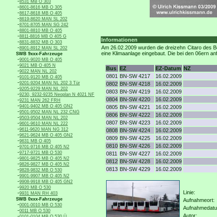
-
8531 MB O 303
-
8601-8616 MB O 305
-
8617-8618 MB O 405
-
8619-8620 MAN SL 202
-
8701-8705 MAN SG 242
-
8801-8810 MB O 405
-
8811-8816 MB O 405 G
Informationen
-
8831-8832 MB O 303
-
Am 26.02.2009 wurden die dreizehn Citaro des Be
8901-8912 MAN SL 202
eine Klimaanlage eingebaut. Die bei den 06ern a
SWB 9xxx-Fahrzeuge
-
9001-9020 MB O 405
-
9021 MB O 405 N
Bus
EZ
EZ-Datum
NZ
-
9022 MAN NL 202
0801
BN-SW 4217
16.02.2009
-
9101-9120 MB O 405
-
9201-9204 MAN NL 202 3 Tür
0802
BN-SW 4218
16.02.2009
-
9205-9229 MAN NL 202
0803
BN-SW 4219
16.02.2009
-
9230, 9232-9235 Neoplan N 4021 NF
0804
BN-SW 4220
16.02.2009
-
9231 MAN 262 FRH
-
9401-9402 MB O 405 GN2
0805
BN-SW 4221
16.02.2009
-
9501-9502 MAN NL 232 CNG
0806
BN-SW 4222
16.02.2009
-
9503-9504 MAN NL 202
0807
BN-SW 4223
16.02.2009
-
9601-9610 MAN NL 222
-
9611-9620 MAN NG 312
0808
BN-SW 4224
16.02.2009
-
9621-9624 MB O 405 GN2
0809
BN-SW 4225
16.02.2009
-
9631 MB O 405
0810
BN-SW 4226
16.02.2009
-
9701-9716 MB O 405 N2
-
9717-9721 MB O 530
0811
BN-SW 4227
16.02.2009
-
9801-9825 MB O 405 N2
0812
BN-SW 4228
16.02.2009
-
9826-9827 MB O 405 N2
0813
BN-SW 4229
16.02.2009
-
9828-9832 MB O 530
-
9901-9907 MB O 405 N2
-
9908-9918 MB O 405 GN2
-
9920 MB O 530
Linie:
-
9931 MAN RH 403
SWB 0xxx-Fahrzeuge
Aufnahmeort:
-
0001-0010 MB O 530
Aufnahmedat
-
0011 MB O 530
Autor:
-
0101-0104 MB O 530 Ü