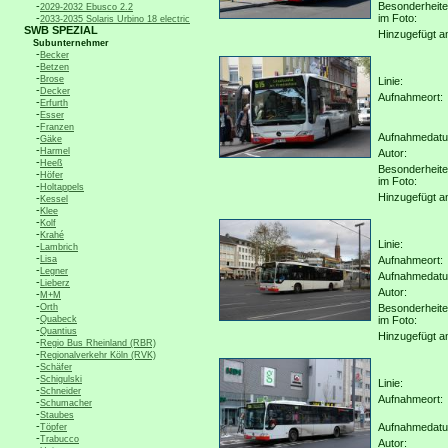
-
Besonderheit
2029-2032 Ebusco 2.2
-
im Foto:
2033-2035 Solaris Urbino 18 electric
SWB SPEZIAL
Hinzugefügt a
Subunternehmer
-
Becker
-
Betzen
-
Brose
Linie:
-
Decker
Aufnahmeort:
-
Erfurth
-
Esser
-
Franzen
Aufnahmedat
-
Gäke
-
Harmel
Autor:
-
Heeß
Besonderheit
-
Höfer
im Foto:
-
Holtappels
Hinzugefügt a
-
Kessel
-
Klee
-
Kolf
-
Krahé
Linie:
-
Lambrich
-
Lisa
Aufnahmeort:
-
Legner
Aufnahmedat
-
Lieberz
Autor:
-
M+M
-
Orth
Besonderheit
-
Quabeck
im Foto:
-
Quantius
Hinzugefügt a
-
Regio Bus Rheinland (RBR)
-
Regionalverkehr Köln (RVK)
-
Schäfer
-
Schigulski
Linie:
-
Schneider
Aufnahmeort:
-
Schumacher
-
Staubes
-
Aufnahmedat
Töpfer
-
Trabucco
Autor: