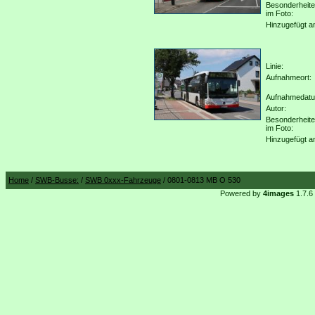
Besonderheit
im Foto:
Hinzugefügt a
Linie:
Aufnahmeort:
Aufnahmedat
Autor:
Besonderheit
im Foto:
Hinzugefügt a
Home
/
SWB-Busse:
/
SWB 0xxx-Fahrzeuge
/ 0801-0813 MB O 530
Powered by
4images
1.7.6