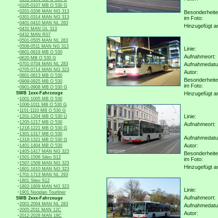
-
0105-0107 MB O 530 G
-
0201-0206 MAN NG 313
Besonderheit
-
0301-0314 MAN NG 313
im Foto:
-
0401-0410 MAN NL 263
Hinzugefügt a
-
0431 MAN ÜL 313
-
0432 MAN R07
-
0501-0505 MAN NL 263
-
0506-0511 MAN NG 313
Linie:
-
0601-0619 MB O 530
Aufnahmeort:
-
0620 MB O 530 G
-
0701-0704 MAN NL 283
Aufnahmedat
-
0705-0714 MAN NG 323
Autor:
-
0801-0813 MB O 530
Besonderheit
-
0909-0925 MB O 530
im Foto:
-
0901-0908 MB O 530 G
SWB 1xxx-Fahrzeuge
Hinzugefügt a
-
1001-1005 MB O 530
-
1006-1011 MB O 530 G
-
1101-1110 MB O 530 G
-
Linie:
1201-1204 MB O 530 Ü
-
1205-1217 MB O 530
Aufnahmeort:
-
1218-1221 MB O 530 G
-
1301-1317 MB O 530
Aufnahmedat
-
1318-1321 MB O 530 G
-
Autor:
1401-1404 MB O 530
-
1405-1417 MAN NG 323
Besonderheit
-
1501-1506 Sileo S12
im Foto:
-
1507-1509 MAN NG 323
Hinzugefügt a
-
1601-1610 MAN NG 323
-
1701-1713 MAN NL 293
-
1801 Sileo S12
-
1802-1809 MAN NG 323
Linie:
-
1901 Neoplan Tourliner
Aufnahmeort:
SWB 2xxx-Fahrzeuge
-
2001-2004 MAN NL 283
Aufnahmedat
-
2005-2011 MAN 12C
Autor:
-
2012-2028 MAN 18C