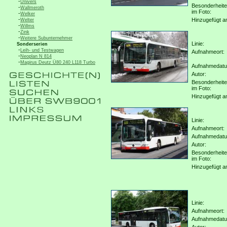
-
Univers
Besonderheit
-
Wallmeroth
im Foto:
-
Welker
-
Hinzugefügt a
Welter
-
Willms
-
Zink
-
Weitere Subunternehmer
Linie:
Sonderserien
-
Leih- und Testwagen
Aufnahmeort:
-
Neoplan N 814
-
Magirus Deutz Ü80 240 L118 Turbo
Aufnahmedat
Autor:
Besonderheit
im Foto:
Hinzugefügt a
Linie:
Aufnahmeort:
Aufnahmedat
Autor:
Besonderheit
im Foto:
Hinzugefügt a
Linie:
Aufnahmeort:
Aufnahmedat