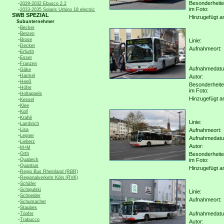
-
Besonderheit
2029-2032 Ebusco 2.2
-
im Foto:
2033-2035 Solaris Urbino 18 electric
SWB SPEZIAL
Hinzugefügt a
Subunternehmer
-
Becker
-
Betzen
-
Brose
Linie:
-
Decker
Aufnahmeort:
-
Erfurth
-
Esser
-
Franzen
Aufnahmedat
-
Gäke
-
Harmel
Autor:
-
Heeß
Besonderheit
-
Höfer
im Foto:
-
Holtappels
Hinzugefügt a
-
Kessel
-
Klee
-
Kolf
-
Krahé
Linie:
-
Lambrich
-
Lisa
Aufnahmeort:
-
Legner
Aufnahmedat
-
Lieberz
Autor:
-
M+M
-
Orth
Besonderheit
-
Quabeck
im Foto:
-
Quantius
Hinzugefügt a
-
Regio Bus Rheinland (RBR)
-
Regionalverkehr Köln (RVK)
-
Schäfer
-
Schigulski
Linie:
-
Schneider
Aufnahmeort:
-
Schumacher
-
Staubes
-
Aufnahmedat
Töpfer
-
Trabucco
Autor: