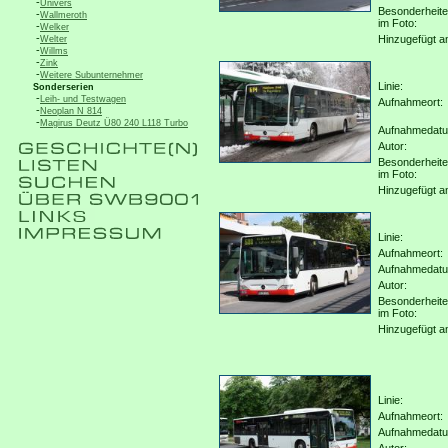
-
Univers
Besonderheit
-
Wallmeroth
im Foto:
-
Welker
-
Hinzugefügt a
Welter
-
Willms
-
Zink
-
Weitere Subunternehmer
Linie:
Sonderserien
-
Leih- und Testwagen
Aufnahmeort:
-
Neoplan N 814
-
Magirus Deutz Ü80 240 L118 Turbo
Aufnahmedat
Autor:
Besonderheit
im Foto:
Hinzugefügt a
Linie:
Aufnahmeort:
Aufnahmedat
Autor:
Besonderheit
im Foto:
Hinzugefügt a
Linie:
Aufnahmeort:
Aufnahmedat