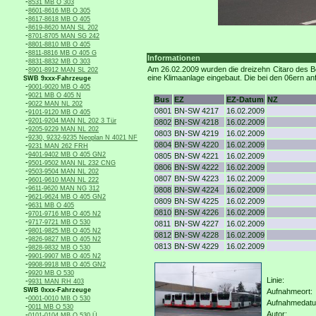
-
8531 MB O 303
-
8601-8616 MB O 305
-
8617-8618 MB O 405
-
8619-8620 MAN SL 202
-
8701-8705 MAN SG 242
-
8801-8810 MB O 405
-
8811-8816 MB O 405 G
Informationen
-
8831-8832 MB O 303
-
Am 26.02.2009 wurden die dreizehn Citaro des Be
8901-8912 MAN SL 202
eine Klimaanlage eingebaut. Die bei den 06ern a
SWB 9xxx-Fahrzeuge
-
9001-9020 MB O 405
-
9021 MB O 405 N
Bus
EZ
EZ-Datum
NZ
-
9022 MAN NL 202
0801
BN-SW 4217
16.02.2009
-
9101-9120 MB O 405
-
9201-9204 MAN NL 202 3 Tür
0802
BN-SW 4218
16.02.2009
-
9205-9229 MAN NL 202
0803
BN-SW 4219
16.02.2009
-
9230, 9232-9235 Neoplan N 4021 NF
0804
BN-SW 4220
16.02.2009
-
9231 MAN 262 FRH
-
9401-9402 MB O 405 GN2
0805
BN-SW 4221
16.02.2009
-
9501-9502 MAN NL 232 CNG
0806
BN-SW 4222
16.02.2009
-
9503-9504 MAN NL 202
0807
BN-SW 4223
16.02.2009
-
9601-9610 MAN NL 222
-
9611-9620 MAN NG 312
0808
BN-SW 4224
16.02.2009
-
9621-9624 MB O 405 GN2
0809
BN-SW 4225
16.02.2009
-
9631 MB O 405
0810
BN-SW 4226
16.02.2009
-
9701-9716 MB O 405 N2
-
9717-9721 MB O 530
0811
BN-SW 4227
16.02.2009
-
9801-9825 MB O 405 N2
0812
BN-SW 4228
16.02.2009
-
9826-9827 MB O 405 N2
0813
BN-SW 4229
16.02.2009
-
9828-9832 MB O 530
-
9901-9907 MB O 405 N2
-
9908-9918 MB O 405 GN2
-
9920 MB O 530
Linie:
-
9931 MAN RH 403
SWB 0xxx-Fahrzeuge
Aufnahmeort:
-
0001-0010 MB O 530
Aufnahmedat
-
0011 MB O 530
Autor:
-
0101-0104 MB O 530 Ü