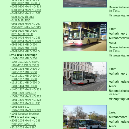
-
0105-0107 MB O 530 G
-
0201-0206 MAN NG 313
Besonderheit
-
0301-0314 MAN NG 313
im Foto:
-
0401-0410 MAN NL 263
Hinzugefügt a
-
0431 MAN ÜL 313
-
0432 MAN R07
-
0501-0505 MAN NL 263
-
0506-0511 MAN NG 313
Linie:
-
0601-0619 MB O 530
Aufnahmeort:
-
0620 MB O 530 G
-
0701-0704 MAN NL 283
Aufnahmedat
-
0705-0714 MAN NG 323
Autor:
-
0801-0813 MB O 530
Besonderheit
-
0909-0925 MB O 530
im Foto:
-
0901-0908 MB O 530 G
SWB 1xxx-Fahrzeuge
Hinzugefügt a
-
1001-1005 MB O 530
-
1006-1011 MB O 530 G
-
1101-1110 MB O 530 G
-
Linie:
1201-1204 MB O 530 Ü
-
1205-1217 MB O 530
Aufnahmeort:
-
1218-1221 MB O 530 G
-
1301-1317 MB O 530
Aufnahmedat
-
1318-1321 MB O 530 G
-
Autor:
1401-1404 MB O 530
-
1405-1417 MAN NG 323
Besonderheit
-
1501-1506 Sileo S12
im Foto:
-
1507-1509 MAN NG 323
Hinzugefügt a
-
1601-1610 MAN NG 323
-
1701-1713 MAN NL 293
-
1801 Sileo S12
-
1802-1809 MAN NG 323
Linie:
-
1901 Neoplan Tourliner
Aufnahmeort:
SWB 2xxx-Fahrzeuge
-
2001-2004 MAN NL 283
Aufnahmedat
-
2005-2011 MAN 12C
Autor:
-
2012-2028 MAN 18C