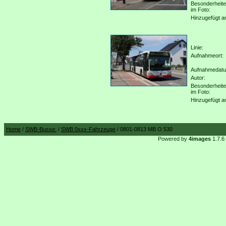
Besonderheit
im Foto:
Hinzugefügt a
Linie:
Aufnahmeort:
Aufnahmedat
Autor:
Besonderheit
im Foto:
Hinzugefügt a
Home
/
SWB-Busse:
/
SWB 0xxx-Fahrzeuge
/ 0801-0813 MB O 530
Powered by
4images
1.7.6