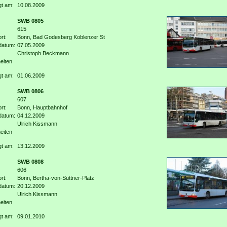
gt am:
10.08.2009
SWB 0805
615
rt:
Bonn, Bad Godesberg Koblenzer St
datum:
07.05.2009
Christoph Beckmann
eiten
gt am:
01.06.2009
SWB 0806
607
rt:
Bonn, Hauptbahnhof
datum:
04.12.2009
Ulrich Kissmann
eiten
gt am:
13.12.2009
SWB 0808
606
rt:
Bonn, Bertha-von-Suttner-Platz
datum:
20.12.2009
Ulrich Kissmann
eiten
gt am:
09.01.2010