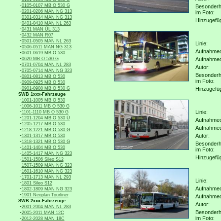
-
0105-0107 MB O 530 G
Besonderh
-
0201-0206 MAN NG 313
im Foto:
-
0301-0314 MAN NG 313
Hinzugefü
-
0401-0410 MAN NL 263
-
0431 MAN ÜL 313
-
0432 MAN R07
-
0501-0505 MAN NL 263
Linie:
-
0506-0511 MAN NG 313
Aufnahmeo
-
0601-0619 MB O 530
-
0620 MB O 530 G
Aufnahme
-
0701-0704 MAN NL 283
Autor:
-
0705-0714 MAN NG 323
Besonderh
-
0801-0813 MB O 530
im Foto:
-
0909-0925 MB O 530
-
0901-0908 MB O 530 G
Hinzugefü
SWB 1xxx-Fahrzeuge
-
1001-1005 MB O 530
-
1006-1011 MB O 530 G
-
Linie:
1101-1110 MB O 530 G
-
1201-1204 MB O 530 Ü
Aufnahmeo
-
1205-1217 MB O 530
Aufnahme
-
1218-1221 MB O 530 G
-
Autor:
1301-1317 MB O 530
-
1318-1321 MB O 530 G
Besonderh
-
1401-1404 MB O 530
im Foto:
-
1405-1417 MAN NG 323
Hinzugefü
-
1501-1506 Sileo S12
-
1507-1509 MAN NG 323
-
1601-1610 MAN NG 323
-
1701-1713 MAN NL 293
Linie:
-
1801 Sileo S12
-
Aufnahmeo
1802-1809 MAN NG 323
-
1901 Neoplan Tourliner
Aufnahme
SWB 2xxx-Fahrzeuge
Autor:
-
2001-2004 MAN NL 283
-
Besonderh
2005-2011 MAN 12C
-
im Foto:
2012-2028 MAN 18C