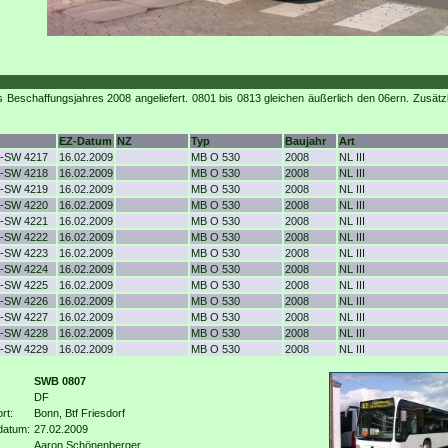
 Beschaffungsjahres 2008 angeliefert. 0801 bis 0813 gleichen äußerlich den 06ern. Zusätz
EZ-Datum
NZ
Typ
Baujahr
Art
-SW 4217
16.02.2009
MB O 530
2008
NL III
-SW 4218
16.02.2009
MB O 530
2008
NL III
-SW 4219
16.02.2009
MB O 530
2008
NL III
-SW 4220
16.02.2009
MB O 530
2008
NL III
-SW 4221
16.02.2009
MB O 530
2008
NL III
-SW 4222
16.02.2009
MB O 530
2008
NL III
-SW 4223
16.02.2009
MB O 530
2008
NL III
-SW 4224
16.02.2009
MB O 530
2008
NL III
-SW 4225
16.02.2009
MB O 530
2008
NL III
-SW 4226
16.02.2009
MB O 530
2008
NL III
-SW 4227
16.02.2009
MB O 530
2008
NL III
-SW 4228
16.02.2009
MB O 530
2008
NL III
-SW 4229
16.02.2009
MB O 530
2008
NL III
SWB 0807
DF
rt:
Bonn, Btf Friesdorf
datum:
27.02.2009
Aaron Schönenberger