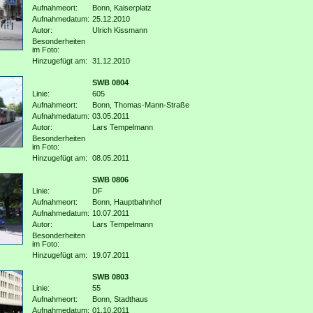
Aufnahmeort:
Bonn, Kaiserplatz
Aufnahmedatum:
25.12.2010
Autor:
Ulrich Kissmann
Besonderheiten
im Foto:
Hinzugefügt am:
31.12.2010
SWB 0804
Linie:
605
Aufnahmeort:
Bonn, Thomas-Mann-Straße
Aufnahmedatum:
03.05.2011
Autor:
Lars Tempelmann
Besonderheiten
im Foto:
Hinzugefügt am:
08.05.2011
SWB 0806
Linie:
DF
Aufnahmeort:
Bonn, Hauptbahnhof
Aufnahmedatum:
10.07.2011
Autor:
Lars Tempelmann
Besonderheiten
im Foto:
Hinzugefügt am:
19.07.2011
SWB 0803
Linie:
55
Aufnahmeort:
Bonn, Stadthaus
Aufnahmedatum:
01.10.2011