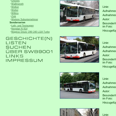
-
Univers
-
Wallmeroth
-
Linie:
Welker
-
Welter
Aufnahmeo
-
Willms
Aufnahme
-
Zink
-
Autor:
Weitere Subunternehmer
Sonderserien
Besonderh
-
Leih- und Testwagen
im Foto:
-
Neoplan N 814
Hinzugefü
-
Magirus Deutz Ü80 240 L118 Turbo
Linie:
Aufnahmeo
Aufnahme
Autor:
Besonderh
im Foto:
Hinzugefü
Linie:
Aufnahmeo
Aufnahme
Autor:
Besonderh
im Foto:
Hinzugefü
Linie: