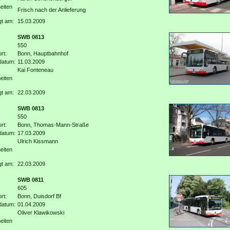
eiten
Frisch nach der Anlieferung
gt am:
15.03.2009
SWB 0813
550
rt:
Bonn, Hauptbahnhof
datum:
11.03.2009
Kai Fonteneau
eiten
gt am:
22.03.2009
SWB 0813
550
rt:
Bonn, Thomas-Mann-Straße
datum:
17.03.2009
Ulrich Kissmann
eiten
gt am:
22.03.2009
SWB 0811
605
rt:
Bonn, Duisdorf Bf
datum:
01.04.2009
Oliver Klawikowski
eiten