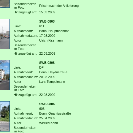
Besonderheiten
Frisch nach der Anlieferung
im Foto:
Hinzugefügt am:
15.03.2009
SWB 0803
Linie:
611
Aufnahmeort:
Bonn, Hauptbahnhof
Aufnahmedatum:
17.03.2009
Autor:
Ulrich Kissmann
Besonderheiten
im Foto:
Hinzugefügt am:
22.03.2009
SWB 0808
Linie:
DF
Aufnahmeort:
Bonn, Haydnstraße
Aufnahmedatum:
20.03.2009
Autor:
Lars Tempelmann
Besonderheiten
im Foto:
Hinzugefügt am:
22.03.2009
SWB 0804
Linie:
606
Aufnahmeort:
Bonn, Quantiusstraße
Aufnahmedatum:
25.04.2009
Autor:
Wilfried Köhn
Besonderheiten
im Foto: