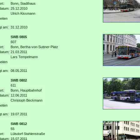
rt:
Bonn, Stadthaus
datum:
25.12.2010
Ulrich Kissmann
eiten
gt am:
31.12.2010
SWB 0805
607
rt:
Bonn, Bertha-von-Suttner-Platz
datum:
21.03.2011
Lars Tempelmann
eiten
gt am:
08.05.2011
SWB 0802
611
rt:
Bonn, Hauptbahnhof
datum:
12.06.2011
Christoph Beckmann
eiten
gt am:
19.07.2011
SWB 0812
55
rt:
Lülsdorf Stahlenstraße
datum:
15.07.2011