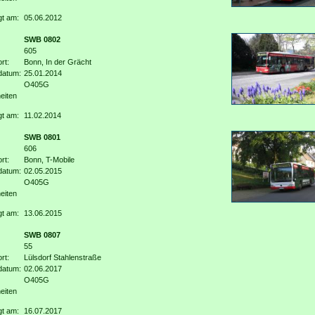
gt am:
05.06.2012
SWB 0802
605
rt:
Bonn, In der Grächt
datum:
25.01.2014
O405G
eiten
gt am:
11.02.2014
SWB 0801
606
rt:
Bonn, T-Mobile
datum:
02.05.2015
O405G
eiten
gt am:
13.06.2015
SWB 0807
55
rt:
Lülsdorf Stahlenstraße
datum:
02.06.2017
O405G
eiten
gt am:
16.07.2017