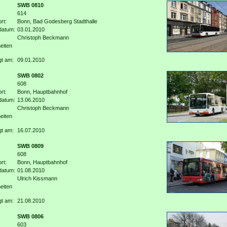
SWB 0810
614
rt:
Bonn, Bad Godesberg Stadthalle
datum:
03.01.2010
Christoph Beckmann
eiten
gt am:
09.01.2010
SWB 0802
608
rt:
Bonn, Hauptbahnhof
datum:
13.06.2010
Christoph Beckmann
eiten
gt am:
16.07.2010
SWB 0809
608
rt:
Bonn, Hauptbahnhof
datum:
01.08.2010
Ulrich Kissmann
eiten
gt am:
21.08.2010
SWB 0806
603