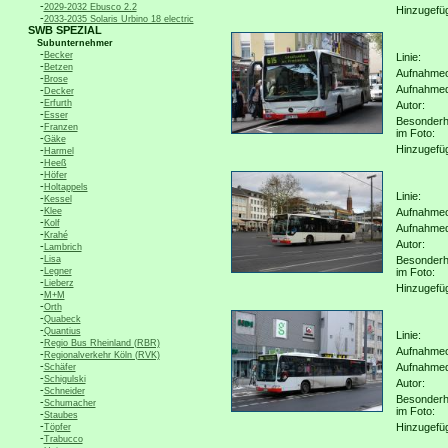
-
2029-2032 Ebusco 2.2
Hinzugefü
-
2033-2035 Solaris Urbino 18 electric
SWB SPEZIAL
Subunternehmer
-
Becker
Linie:
-
Betzen
Aufnahmeo
-
Brose
Aufnahme
-
Decker
-
Erfurth
Autor:
-
Esser
Besonderh
-
Franzen
im Foto:
-
Gäke
Hinzugefü
-
Harmel
-
Heeß
-
Höfer
-
Holtappels
Linie:
-
Kessel
-
Klee
Aufnahmeo
-
Kolf
Aufnahme
-
Krahé
Autor:
-
Lambrich
-
Lisa
Besonderh
-
Legner
im Foto:
-
Lieberz
Hinzugefü
-
M+M
-
Orth
-
Quabeck
-
Quantius
Linie:
-
Regio Bus Rheinland (RBR)
Aufnahmeo
-
Regionalverkehr Köln (RVK)
-
Aufnahme
Schäfer
-
Schigulski
Autor:
-
Schneider
Besonderh
-
Schumacher
im Foto:
-
Staubes
-
Hinzugefü
Töpfer
-
Trabucco