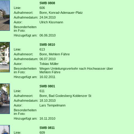
SWB 0808
Linie:
606
Aufnahmeort:
Bonn, Konrad-Adenauer-Platz
Aufnahmedatum:
24.04.2010
Autor:
Ulrich Kissmann
Besonderheiten
im Foto:
Hinzugefügt am:
06.06.2010
SWB 0810
Linie:
613
Aufnahmeort:
Bonn, Mehlem Fähre
Aufnahmedatum:
06.07.2010
Autor:
Tobias Müller
Besonderheiten
Wegen Umleitungsverkehr nach Hochwasser über
im Foto:
Mehlem Fähre
Hinzugefügt am:
16.02.2011
SWB 0801
Linie:
611
Aufnahmeort:
Bonn, Bad Godesberg Koblenzer St
Aufnahmedatum:
18.10.2010
Autor:
Lars Tempelmann
Besonderheiten
im Foto:
Hinzugefügt am:
16.11.2010
SWB 0811
Linie:
609