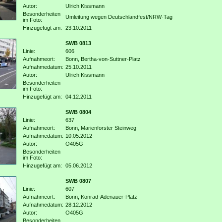
Autor:
Ulrich Kissmann
Besonderheiten
Umleitung wegen Deutschlandfest/NRW-Tag
im Foto:
Hinzugefügt am:
23.10.2011
SWB 0813
Linie:
606
Aufnahmeort:
Bonn, Bertha-von-Suttner-Platz
Aufnahmedatum:
25.10.2011
Autor:
Ulrich Kissmann
Besonderheiten
im Foto:
Hinzugefügt am:
04.12.2011
SWB 0804
Linie:
637
Aufnahmeort:
Bonn, Marienforster Steinweg
Aufnahmedatum:
10.05.2012
Autor:
O405G
Besonderheiten
im Foto:
Hinzugefügt am:
05.06.2012
SWB 0807
Linie:
607
Aufnahmeort:
Bonn, Konrad-Adenauer-Platz
Aufnahmedatum:
28.12.2012
Autor:
O405G
Besonderheiten