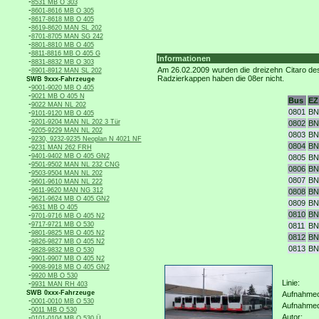
-
8531 MB O 303
-
8601-8616 MB O 305
-
8617-8618 MB O 405
-
8619-8620 MAN SL 202
-
8701-8705 MAN SG 242
-
8801-8810 MB O 405
-
8811-8816 MB O 405 G
Informationen
-
8831-8832 MB O 303
-
Am 26.02.2009 wurden die dreizehn Citaro des
8901-8912 MAN SL 202
Radzierkappen haben die 08er nicht.
SWB 9xxx-Fahrzeuge
-
9001-9020 MB O 405
-
9021 MB O 405 N
Bus
EZ
-
9022 MAN NL 202
0801
BN
-
9101-9120 MB O 405
-
9201-9204 MAN NL 202 3 Tür
0802
BN
-
9205-9229 MAN NL 202
0803
BN
-
9230, 9232-9235 Neoplan N 4021 NF
0804
BN
-
9231 MAN 262 FRH
-
9401-9402 MB O 405 GN2
0805
BN
-
9501-9502 MAN NL 232 CNG
0806
BN
-
9503-9504 MAN NL 202
0807
BN
-
9601-9610 MAN NL 222
-
9611-9620 MAN NG 312
0808
BN
-
9621-9624 MB O 405 GN2
0809
BN
-
9631 MB O 405
0810
BN
-
9701-9716 MB O 405 N2
-
9717-9721 MB O 530
0811
BN
-
9801-9825 MB O 405 N2
0812
BN
-
9826-9827 MB O 405 N2
0813
BN
-
9828-9832 MB O 530
-
9901-9907 MB O 405 N2
-
9908-9918 MB O 405 GN2
-
9920 MB O 530
Linie:
-
9931 MAN RH 403
SWB 0xxx-Fahrzeuge
Aufnahmeo
-
0001-0010 MB O 530
Aufnahme
-
0011 MB O 530
Autor:
-
0101-0104 MB O 530 Ü