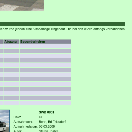
lich wurde jedoch eine Klimaanlage eingebaut. Die bei den 06ern anfangs vorhandenen
Abgang
Besonderheiten
SWB 0801
Linie:
DF
Aufnahmeort:
Bonn, Btf Friesdorf
Aufnahmedatum:
03.03.2009
Autor:
Stefan Jostes