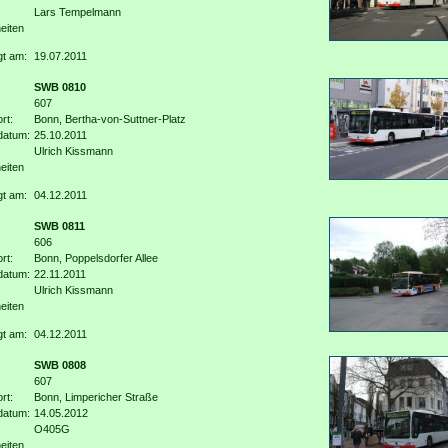
Lars Tempelmann
eiten
gt am:
19.07.2011
SWB 0810
607
rt:
Bonn, Bertha-von-Suttner-Platz
datum:
25.10.2011
Ulrich Kissmann
eiten
gt am:
04.12.2011
SWB 0811
606
rt:
Bonn, Poppelsdorfer Allee
datum:
22.11.2011
Ulrich Kissmann
eiten
gt am:
04.12.2011
SWB 0808
607
rt:
Bonn, Limpericher Straße
datum:
14.05.2012
O405G
eiten