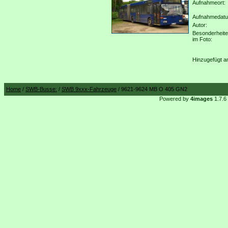
Aufnahmeort:
Aufnahmedat
Autor:
Besonderheit
im Foto:
Hinzugefügt a
Home
/
SWB-Busse:
/
SWB 9xxx-Fahrzeuge
/ 9621-9624 MB O 405 GN2
Powered by
4images
1.7.6