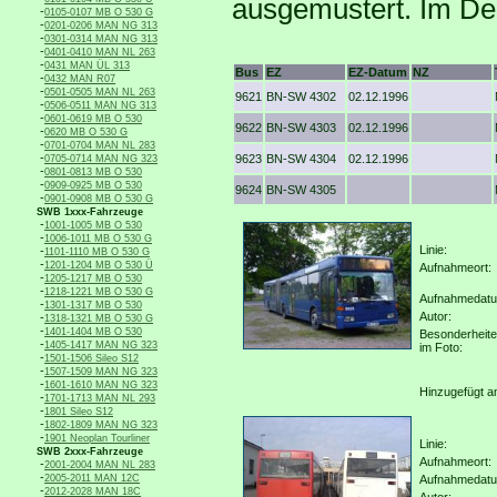
ausgemustert. Im De
-
0105-0107 MB O 530 G
-
0201-0206 MAN NG 313
-
0301-0314 MAN NG 313
-
0401-0410 MAN NL 263
-
0431 MAN ÜL 313
Bus
EZ
EZ-Datum
NZ
-
0432 MAN R07
-
0501-0505 MAN NL 263
9621
BN-SW 4302
02.12.1996
-
0506-0511 MAN NG 313
-
0601-0619 MB O 530
9622
BN-SW 4303
02.12.1996
-
0620 MB O 530 G
-
0701-0704 MAN NL 283
-
9623
BN-SW 4304
02.12.1996
0705-0714 MAN NG 323
-
0801-0813 MB O 530
-
0909-0925 MB O 530
9624
BN-SW 4305
-
0901-0908 MB O 530 G
SWB 1xxx-Fahrzeuge
-
1001-1005 MB O 530
-
1006-1011 MB O 530 G
Linie:
-
1101-1110 MB O 530 G
-
1201-1204 MB O 530 Ü
Aufnahmeort:
-
1205-1217 MB O 530
-
1218-1221 MB O 530 G
Aufnahmedat
-
1301-1317 MB O 530
Autor:
-
1318-1321 MB O 530 G
-
1401-1404 MB O 530
Besonderheit
-
1405-1417 MAN NG 323
im Foto:
-
1501-1506 Sileo S12
-
1507-1509 MAN NG 323
-
1601-1610 MAN NG 323
Hinzugefügt a
-
1701-1713 MAN NL 293
-
1801 Sileo S12
-
1802-1809 MAN NG 323
-
1901 Neoplan Tourliner
Linie:
SWB 2xxx-Fahrzeuge
Aufnahmeort:
-
2001-2004 MAN NL 283
-
2005-2011 MAN 12C
Aufnahmedat
-
2012-2028 MAN 18C