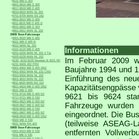
-
8531 MB O 303
-
8601-8616 MB O 305
-
8617-8618 MB O 405
-
8619-8620 MAN SL 202
-
8701-8705 MAN SG 242
-
8801-8810 MB O 405
-
8811-8816 MB O 405 G
-
8831-8832 MB O 303
-
8901-8912 MAN SL 202
SWB 9xxx-Fahrzeuge
-
9001-9020 MB O 405
-
9021 MB O 405 N
-
9022 MAN NL 202
Informationen
-
9101-9120 MB O 405
-
9201-9204 MAN NL 202 3 Tür
-
9205-9229 MAN NL 202
Im Februar 2009 w
-
9230, 9232-9235 Neoplan N 4021 NF
-
9231 MAN 262 FRH
Baujahre 1994 und 19
-
9401-9402 MB O 405 GN2
-
9501-9502 MAN NL 232 CNG
-
9503-9504 MAN NL 202
Einführung des ne
-
9601-9610 MAN NL 222
-
9611-9620 MAN NG 312
Kapazitätsengpässe 
-
9621-9624 MB O 405 GN2
-
9631 MB O 405
-
9621 bis 9624 st
9701-9716 MB O 405 N2
-
9717-9721 MB O 530
-
9801-9825 MB O 405 N2
Fahrzeuge wurden
-
9826-9827 MB O 405 N2
-
9828-9832 MB O 530
eingeordnet. Die Bus
-
9901-9907 MB O 405 N2
-
9908-9918 MB O 405 GN2
-
9920 MB O 530
(teilweise ASEAG-La
-
9931 MAN RH 403
SWB 0xxx-Fahrzeuge
entfernten Vollwer
-
0001-0010 MB O 530
-
0011 MB O 530
-
0101-0104 MB O 530 Ü