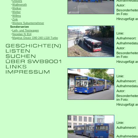
Aufnahmedat
-
Univers
-
Wallmeroth
Autor:
-
Welker
Besonderheit
-
Welter
im Foto:
-
Willms
Hinzugefügt a
-
Zink
-
Weitere Subunternehmer
Sonderserien
-
Leih- und Testwagen
Linie:
-
Neoplan N 814
-
Magirus Deutz Ü80 240 L118 Turbo
Aufnahmeort:
Aufnahmedat
Autor:
Besonderheit
im Foto:
Hinzugefügt a
Linie:
Aufnahmeort:
Aufnahmedat
Autor:
Besonderheit
im Foto:
Hinzugefügt a
Linie:
Aufnahmeort:
Aufnahmedat