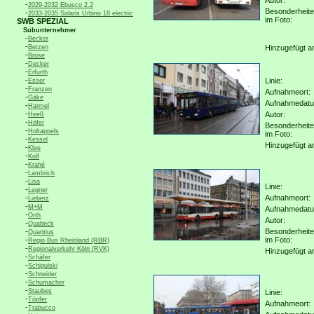
Autor:
-
2029-2032 Ebusco 2.2
Besonderheit
-
2033-2035 Solaris Urbino 18 electric
im Foto:
SWB SPEZIAL
Subunternehmer
-
Becker
-
Betzen
Hinzugefügt a
-
Brose
-
Decker
-
Erfurth
-
Linie:
Esser
-
Franzen
Aufnahmeort:
-
Gäke
Aufnahmedat
-
Harmel
-
Autor:
Heeß
-
Höfer
Besonderheit
-
Holtappels
im Foto:
-
Kessel
Hinzugefügt a
-
Klee
-
Kolf
-
Krahé
-
Lambrich
-
Lisa
Linie:
-
Legner
-
Aufnahmeort:
Lieberz
-
M+M
Aufnahmedat
-
Orth
Autor:
-
Quabeck
-
Besonderheit
Quantius
-
im Foto:
Regio Bus Rheinland (RBR)
-
Regionalverkehr Köln (RVK)
Hinzugefügt a
-
Schäfer
-
Schigulski
-
Schneider
-
Schumacher
-
Staubes
Linie:
-
Töpfer
Aufnahmeort:
-
Trabucco