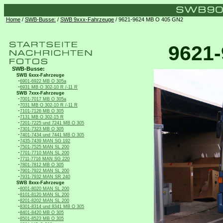
Home
/
SWB-Busse:
/
SWB 9xxx-Fahrzeuge
/ 9621-9624 MB O 405 GN2
9621
SWB-Busse:
SWB 6xxx-Fahrzeuge
-
6901-6922 MB O 305a
-
6931 MB O 302-10 R /-11 R
SWB 7xxx-Fahrzeuge
-
7001-7017 MB O 305a
-
7031 MB O 302-10 R /-11 R
-
7101-7126 MB O 305
-
7131 MB O 302-15 R
-
7201-7225 und 7241 MB O 305
-
7301-7323 MB O 305
-
7401-7434 und 7441 MB O 305
-
7435-7439 MAN SG 192
-
7501-7525 MAN SL 200
-
7701-7710 MAN SL 200
-
7711-7716 MAN SG 220
-
7801-7812 MB O 305
-
7901-7922 MAN SL 200
-
7931-7932 MAN SR 240
SWB 8xxx-Fahrzeuge
-
8001-8020 MAN SL 200
-
8101-8120 MAN SL 200
-
8201-8202 MAN SL 200
-
8301-8314 und 8341 MB O 305
-
8401-8420 MB O 305
-
8501-8523 MB O 305