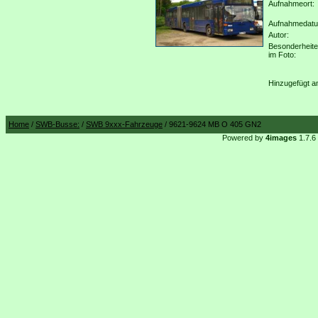
Aufnahmeort:
Aufnahmedat
Autor:
Besonderheit
im Foto:
Hinzugefügt a
Home
/
SWB-Busse:
/
SWB 9xxx-Fahrzeuge
/ 9621-9624 MB O 405 GN2
Powered by
4images
1.7.6