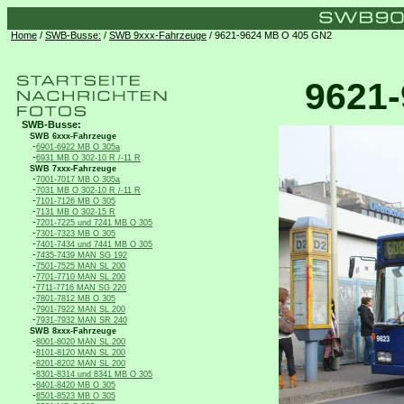
Home
/
SWB-Busse:
/
SWB 9xxx-Fahrzeuge
/ 9621-9624 MB O 405 GN2
9621
SWB-Busse:
SWB 6xxx-Fahrzeuge
-
6901-6922 MB O 305a
-
6931 MB O 302-10 R /-11 R
SWB 7xxx-Fahrzeuge
-
7001-7017 MB O 305a
-
7031 MB O 302-10 R /-11 R
-
7101-7126 MB O 305
-
7131 MB O 302-15 R
-
7201-7225 und 7241 MB O 305
-
7301-7323 MB O 305
-
7401-7434 und 7441 MB O 305
-
7435-7439 MAN SG 192
-
7501-7525 MAN SL 200
-
7701-7710 MAN SL 200
-
7711-7716 MAN SG 220
-
7801-7812 MB O 305
-
7901-7922 MAN SL 200
-
7931-7932 MAN SR 240
SWB 8xxx-Fahrzeuge
-
8001-8020 MAN SL 200
-
8101-8120 MAN SL 200
-
8201-8202 MAN SL 200
-
8301-8314 und 8341 MB O 305
-
8401-8420 MB O 305
-
8501-8523 MB O 305