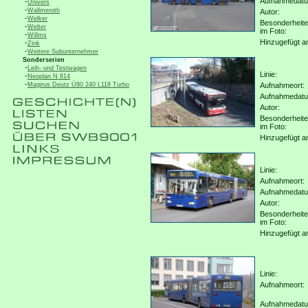
Aufnahmedat
-
Univers
-
Wallmeroth
Autor:
-
Welker
Besonderheit
-
Welter
im Foto:
-
Willms
Hinzugefügt a
-
Zink
-
Weitere Subunternehmer
Sonderserien
-
Leih- und Testwagen
Linie:
-
Neoplan N 814
-
Magirus Deutz Ü80 240 L118 Turbo
Aufnahmeort:
Aufnahmedat
Autor:
Besonderheit
im Foto:
Hinzugefügt a
Linie:
Aufnahmeort:
Aufnahmedat
Autor:
Besonderheit
im Foto:
Hinzugefügt a
Linie:
Aufnahmeort:
Aufnahmedat