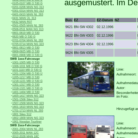
ausgemustert. Im De
-
0105-0107 MB O 530 G
-
0201-0206 MAN NG 313
-
0301-0314 MAN NG 313
-
0401-0410 MAN NL 263
-
0431 MAN ÜL 313
Bus
EZ
EZ-Datum
NZ
-
0432 MAN R07
-
0501-0505 MAN NL 263
9621
BN-SW 4302
02.12.1996
-
0506-0511 MAN NG 313
-
0601-0619 MB O 530
9622
BN-SW 4303
02.12.1996
-
0620 MB O 530 G
-
0701-0704 MAN NL 283
-
9623
BN-SW 4304
02.12.1996
0705-0714 MAN NG 323
-
0801-0813 MB O 530
-
0909-0925 MB O 530
9624
BN-SW 4305
-
0901-0908 MB O 530 G
SWB 1xxx-Fahrzeuge
-
1001-1005 MB O 530
-
1006-1011 MB O 530 G
Linie:
-
1101-1110 MB O 530 G
-
1201-1204 MB O 530 Ü
Aufnahmeort:
-
1205-1217 MB O 530
-
1218-1221 MB O 530 G
Aufnahmedat
-
1301-1317 MB O 530
Autor:
-
1318-1321 MB O 530 G
-
1401-1404 MB O 530
Besonderheit
-
1405-1417 MAN NG 323
im Foto:
-
1501-1506 Sileo S12
-
1507-1509 MAN NG 323
-
1601-1610 MAN NG 323
Hinzugefügt a
-
1701-1713 MAN NL 293
-
1801 Sileo S12
-
1802-1809 MAN NG 323
-
1901 Neoplan Tourliner
Linie:
SWB 2xxx-Fahrzeuge
Aufnahmeort:
-
2001-2004 MAN NL 283
-
2005-2011 MAN 12C
Aufnahmedat
-
2012-2028 MAN 18C