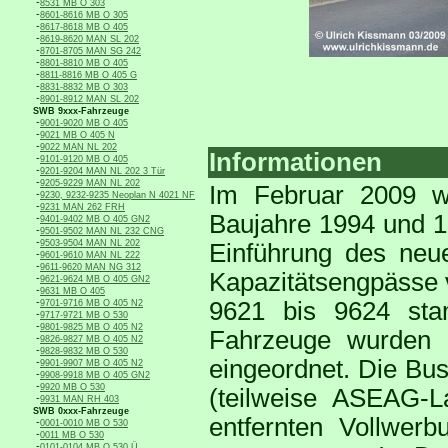
-
8531 MB O 303
-
8601-8616 MB O 305
-
8617-8618 MB O 405
-
8619-8620 MAN SL 202
-
8701-8705 MAN SG 242
-
8801-8810 MB O 405
-
8811-8816 MB O 405 G
-
8831-8832 MB O 303
-
8901-8912 MAN SL 202
SWB 9xxx-Fahrzeuge
-
9001-9020 MB O 405
-
9021 MB O 405 N
-
9022 MAN NL 202
Informationen
-
9101-9120 MB O 405
-
9201-9204 MAN NL 202 3 Tür
-
9205-9229 MAN NL 202
Im Februar 2009 w
-
9230, 9232-9235 Neoplan N 4021 NF
-
9231 MAN 262 FRH
Baujahre 1994 und 19
-
9401-9402 MB O 405 GN2
-
9501-9502 MAN NL 232 CNG
-
9503-9504 MAN NL 202
Einführung des ne
-
9601-9610 MAN NL 222
-
9611-9620 MAN NG 312
Kapazitätsengpässe 
-
9621-9624 MB O 405 GN2
-
9631 MB O 405
-
9621 bis 9624 st
9701-9716 MB O 405 N2
-
9717-9721 MB O 530
-
9801-9825 MB O 405 N2
Fahrzeuge wurden
-
9826-9827 MB O 405 N2
-
9828-9832 MB O 530
eingeordnet. Die Bus
-
9901-9907 MB O 405 N2
-
9908-9918 MB O 405 GN2
-
9920 MB O 530
(teilweise ASEAG-La
-
9931 MAN RH 403
SWB 0xxx-Fahrzeuge
entfernten Vollwer
-
0001-0010 MB O 530
-
0011 MB O 530
-
0101-0104 MB O 530 Ü