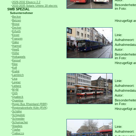
Autor:
-
2029-2032 Ebusco 2.2
Besonderheit
-
2033-2035 Solaris Urbino 18 electric
im Foto:
SWB SPEZIAL
Subunternehmer
-
Becker
-
Betzen
Hinzugefügt a
-
Brose
-
Decker
-
Erfurth
-
Linie:
Esser
-
Franzen
Aufnahmeort:
-
Gäke
Aufnahmedat
-
Harmel
-
Autor:
Heeß
-
Höfer
Besonderheit
-
Holtappels
im Foto:
-
Kessel
Hinzugefügt a
-
Klee
-
Kolf
-
Krahé
-
Lambrich
-
Lisa
Linie:
-
Legner
-
Aufnahmeort:
Lieberz
-
M+M
Aufnahmedat
-
Orth
Autor:
-
Quabeck
-
Besonderheit
Quantius
-
im Foto:
Regio Bus Rheinland (RBR)
-
Regionalverkehr Köln (RVK)
Hinzugefügt a
-
Schäfer
-
Schigulski
-
Schneider
-
Schumacher
-
Staubes
Linie:
-
Töpfer
Aufnahmeort:
-
Trabucco