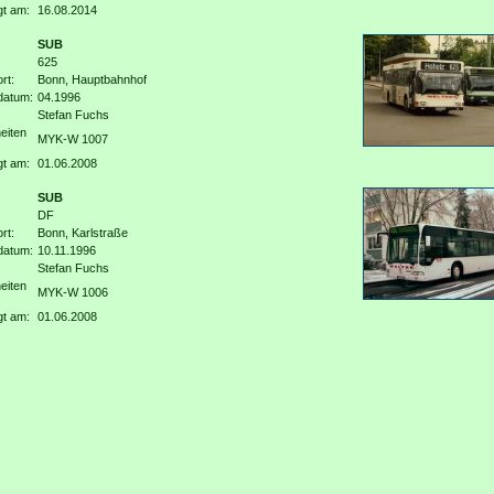
gt am:
16.08.2014
SUB
625
rt:
Bonn, Hauptbahnhof
datum:
04.1996
Stefan Fuchs
eiten
MYK-W 1007
gt am:
01.06.2008
SUB
DF
rt:
Bonn, Karlstraße
datum:
10.11.1996
Stefan Fuchs
eiten
MYK-W 1006
gt am:
01.06.2008