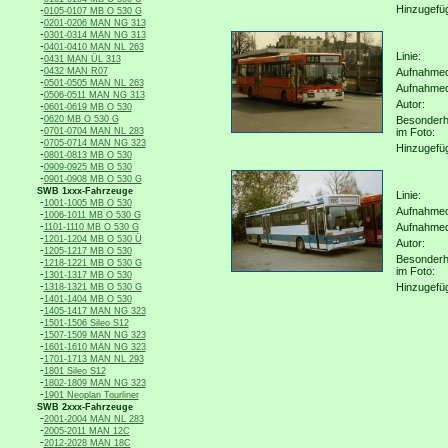
Hinzugefü
-
0105-0107 MB O 530 G
-
0201-0206 MAN NG 313
-
0301-0314 MAN NG 313
-
0401-0410 MAN NL 263
Linie:
-
0431 MAN ÜL 313
-
0432 MAN R07
Aufnahmeo
-
0501-0505 MAN NL 263
Aufnahme
-
0506-0511 MAN NG 313
Autor:
-
0601-0619 MB O 530
-
0620 MB O 530 G
Besonderh
-
0701-0704 MAN NL 283
im Foto:
-
0705-0714 MAN NG 323
Hinzugefü
-
0801-0813 MB O 530
-
0909-0925 MB O 530
-
0901-0908 MB O 530 G
SWB 1xxx-Fahrzeuge
Linie:
-
1001-1005 MB O 530
Aufnahmeo
-
1006-1011 MB O 530 G
-
Aufnahme
1101-1110 MB O 530 G
-
1201-1204 MB O 530 Ü
Autor:
-
1205-1217 MB O 530
Besonderh
-
1218-1221 MB O 530 G
im Foto:
-
1301-1317 MB O 530
-
Hinzugefü
1318-1321 MB O 530 G
-
1401-1404 MB O 530
-
1405-1417 MAN NG 323
-
1501-1506 Sileo S12
-
1507-1509 MAN NG 323
-
1601-1610 MAN NG 323
-
1701-1713 MAN NL 293
-
1801 Sileo S12
-
1802-1809 MAN NG 323
-
1901 Neoplan Tourliner
SWB 2xxx-Fahrzeuge
-
2001-2004 MAN NL 283
-
2005-2011 MAN 12C
-
2012-2028 MAN 18C