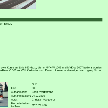
um Einsatz.
r zwei Kurse auf Linie 680 dazu, die mit MYK-W 1006 und MYK-W 1007 bedient wurden.
Benz O 305 ex VBK Karlsruhe zum Einsatz. Letzter und einziger Neuzugang für den
SUB
Linie:
680
Aufnahmeort:
Bonn, Werftstraße
Aufnahmedatum:
04.12.1995
Autor:
Christian Marquordt
Besonderheiten
MYK-W 1007
im Foto: