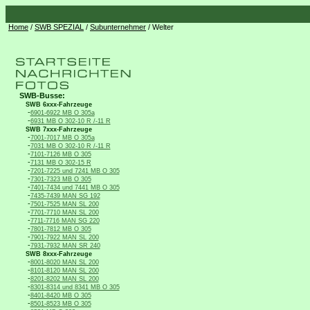
Home
/
SWB SPEZIAL
/
Subunternehmer
/ Welter
SWB-Busse:
SWB 6xxx-Fahrzeuge
-
6901-6922 MB O 305a
-
6931 MB O 302-10 R /-11 R
SWB 7xxx-Fahrzeuge
-
7001-7017 MB O 305a
-
7031 MB O 302-10 R /-11 R
-
7101-7126 MB O 305
-
7131 MB O 302-15 R
-
7201-7225 und 7241 MB O 305
-
7301-7323 MB O 305
-
7401-7434 und 7441 MB O 305
-
7435-7439 MAN SG 192
-
7501-7525 MAN SL 200
-
7701-7710 MAN SL 200
-
7711-7716 MAN SG 220
-
7801-7812 MB O 305
-
7901-7922 MAN SL 200
-
7931-7932 MAN SR 240
SWB 8xxx-Fahrzeuge
-
8001-8020 MAN SL 200
-
8101-8120 MAN SL 200
-
8201-8202 MAN SL 200
-
8301-8314 und 8341 MB O 305
-
8401-8420 MB O 305
-
8501-8523 MB O 305