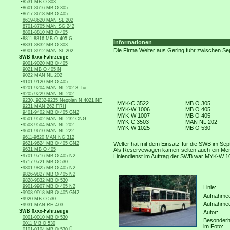
-
8531 MB O 303
-
8601-8616 MB O 305
-
8617-8618 MB O 405
-
8619-8620 MAN SL 202
-
8701-8705 MAN SG 242
-
8801-8810 MB O 405
-
8811-8816 MB O 405 G
Informationen
-
8831-8832 MB O 303
-
Die Firma Welter aus Gering fuhr zwischen Se
8901-8912 MAN SL 202
SWB 9xxx-Fahrzeuge
-
9001-9020 MB O 405
-
9021 MB O 405 N
-
9022 MAN NL 202
-
9101-9120 MB O 405
-
9201-9204 MAN NL 202 3 Tür
-
9205-9229 MAN NL 202
-
9230, 9232-9235 Neoplan N 4021 NF
MYK-C 3522
MB O 305
-
9231 MAN 262 FRH
MYK-W 1006
MB O 405
-
9401-9402 MB O 405 GN2
MYK-W 1007
MB O 405
-
9501-9502 MAN NL 232 CNG
MYK-C 3503
MAN NL 202
-
9503-9504 MAN NL 202
MYK-W 1025
MB O 530
-
9601-9610 MAN NL 222
-
9611-9620 MAN NG 312
-
9621-9624 MB O 405 GN2
Welter hat mit dem Einsatz für die SWB im S
-
9631 MB O 405
Als Reservewagen kamen selten auch ein Mer
-
9701-9716 MB O 405 N2
Liniendienst im Auftrag der SWB war MYK-W 1
-
9717-9721 MB O 530
-
9801-9825 MB O 405 N2
-
9826-9827 MB O 405 N2
-
9828-9832 MB O 530
-
9901-9907 MB O 405 N2
Linie:
-
9908-9918 MB O 405 GN2
Aufnahmeo
-
9920 MB O 530
Aufnahme
-
9931 MAN RH 403
SWB 0xxx-Fahrzeuge
Autor:
-
0001-0010 MB O 530
Besonderh
-
0011 MB O 530
im Foto:
-
0101-0104 MB O 530 Ü