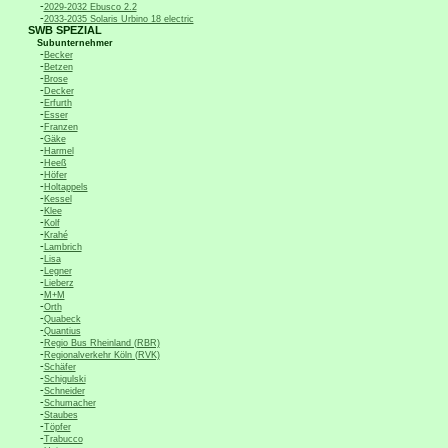
-
2029-2032 Ebusco 2.2
-
2033-2035 Solaris Urbino 18 electric
SWB SPEZIAL
Subunternehmer
-
Becker
-
Betzen
-
Brose
-
Decker
-
Erfurth
-
Esser
-
Franzen
-
Gäke
-
Harmel
-
Heeß
-
Höfer
-
Holtappels
-
Kessel
-
Klee
-
Kolf
-
Krahé
-
Lambrich
-
Lisa
-
Legner
-
Lieberz
-
M+M
-
Orth
-
Quabeck
-
Quantius
-
Regio Bus Rheinland (RBR)
-
Regionalverkehr Köln (RVK)
-
Schäfer
-
Schigulski
-
Schneider
-
Schumacher
-
Staubes
-
Töpfer
-
Trabucco