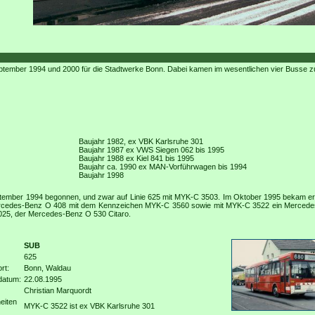
ptember 1994 und 2000 für die Stadtwerke Bonn. Dabei kamen im wesentlichen vier Busse z
Baujahr 1982, ex VBK Karlsruhe 301
Baujahr 1987 ex VWS Siegen 062 bis 1995
Baujahr 1988 ex Kiel 841 bis 1995
Baujahr ca. 1990 ex MAN-Vorführwagen bis 1994
Baujahr 1998
eptember 1994 begonnen, und zwar auf Linie 625 mit MYK-C 3503. Im Oktober 1995 bekam e
cedes-Benz O 408 mit dem Kennzeichen MYK-C 3560 sowie mit MYK-C 3522 ein Mercedes-
025, der Mercedes-Benz O 530 Citaro.
SUB
625
rt:
Bonn, Waldau
datum:
22.08.1995
Christian Marquordt
eiten
MYK-C 3522 ist ex VBK Karlsruhe 301