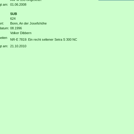
gt am:
01.06.2008
SUB
624
rt:
Bonn, An der Josefshöhe
datum:
08.1996
Volker Dibbern
eiten
NR-E 7819: Ein recht seltener Setra S 300 NC
gt am:
21.10.2010