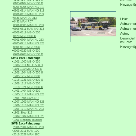
-
0105-0107 MB O 530 G
Hinzugefü
-
0201-0206 MAN NG 313
-
0301-0314 MAN NG 313
-
0401-0410 MAN NL 263
-
0431 MAN ÜL 313
Linie:
-
0432 MAN R07
Aufnahmeo
-
0501-0505 MAN NL 263
-
Aufnahme
0506-0511 MAN NG 313
-
0601-0619 MB O 530
Autor:
-
0620 MB O 530 G
Besonderh
-
0701-0704 MAN NL 283
im Foto:
-
0705-0714 MAN NG 323
-
Hinzugefü
0801-0813 MB O 530
-
0909-0925 MB O 530
-
0901-0908 MB O 530 G
SWB 1xxx-Fahrzeuge
-
1001-1005 MB O 530
-
1006-1011 MB O 530 G
-
1101-1110 MB O 530 G
-
1201-1204 MB O 530 Ü
-
1205-1217 MB O 530
-
1218-1221 MB O 530 G
-
1301-1317 MB O 530
-
1318-1321 MB O 530 G
-
1401-1404 MB O 530
-
1405-1417 MAN NG 323
-
1501-1506 Sileo S12
-
1507-1509 MAN NG 323
-
1601-1610 MAN NG 323
-
1701-1713 MAN NL 293
-
1801 Sileo S12
-
1802-1809 MAN NG 323
-
1901 Neoplan Tourliner
SWB 2xxx-Fahrzeuge
-
2001-2004 MAN NL 283
-
2005-2011 MAN 12C
-
2012-2028 MAN 18C