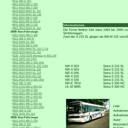
-
8531 MB O 303
-
8601-8616 MB O 305
-
8617-8618 MB O 405
-
8619-8620 MAN SL 202
-
8701-8705 MAN SG 242
-
8801-8810 MB O 405
-
8811-8816 MB O 405 G
-
8831-8832 MB O 303
Informationen
-
8901-8912 MAN SL 202
Die Firma Welker fuhr etwa 1994 bis 1996 vo
SWB 9xxx-Fahrzeuge
Vorführwagen.
-
9001-9020 MB O 405
Zwei der S 215 SL gingen als AW-M 152 und AW
-
9021 MB O 405 N
-
9022 MAN NL 202
-
9101-9120 MB O 405
-
9201-9204 MAN NL 202 3 Tür
-
9205-9229 MAN NL 202
-
9230, 9232-9235 Neoplan N 4021 NF
-
9231 MAN 262 FRH
-
9401-9402 MB O 405 GN2
-
NR-X 503
Setra S 215 SL
9501-9502 MAN NL 232 CNG
-
NR-X 504
Setra S 215 SL
9503-9504 MAN NL 202
-
NR-X 506
Setra S 215 SL
9601-9610 MAN NL 222
-
NR-X 520
Setra S 215 SL
9611-9620 MAN NG 312
-
NR-X 530
Setra S 215 SL
9621-9624 MB O 405 GN2
-
NR-E 7819
Setra S 300 NC
9631 MB O 405
-
UL-M 9805
Setra S 300 NC
9701-9716 MB O 405 N2
-
9717-9721 MB O 530
-
9801-9825 MB O 405 N2
-
9826-9827 MB O 405 N2
-
9828-9832 MB O 530
-
9901-9907 MB O 405 N2
Linie:
-
9908-9918 MB O 405 GN2
-
Aufnahmeo
9920 MB O 530
-
9931 MAN RH 403
Aufnahme
SWB 0xxx-Fahrzeuge
Autor:
-
0001-0010 MB O 530
-
Besonderh
0011 MB O 530
-
im Foto:
0101-0104 MB O 530 Ü