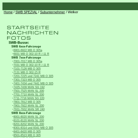
Home
/
SWB SPEZIAL
/
Subunternehmer
/ Welker
SWB-Busse:
SWB 6xxx-Fahrzeuge
-
6901-6922 MB O 305a
-
6931 MB O 302-10 R /-11 R
SWB 7xxx-Fahrzeuge
-
7001-7017 MB O 305a
-
7031 MB O 302-10 R /-11 R
-
7101-7126 MB O 305
-
7131 MB O 302-15 R
-
7201-7225 und 7241 MB O 305
-
7301-7323 MB O 305
-
7401-7434 und 7441 MB O 305
-
7435-7439 MAN SG 192
-
7501-7525 MAN SL 200
-
7701-7710 MAN SL 200
-
7711-7716 MAN SG 220
-
7801-7812 MB O 305
-
7901-7922 MAN SL 200
-
7931-7932 MAN SR 240
SWB 8xxx-Fahrzeuge
-
8001-8020 MAN SL 200
-
8101-8120 MAN SL 200
-
8201-8202 MAN SL 200
-
8301-8314 und 8341 MB O 305
-
8401-8420 MB O 305
-
8501-8523 MB O 305