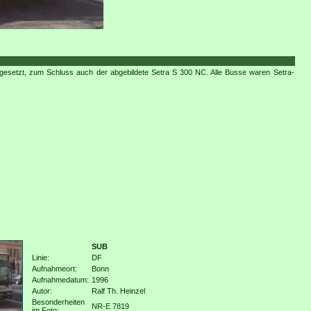
ngesetzt, zum Schluss auch der abgebildete Setra S 300 NC. Alle Busse waren Setra-
SUB
Linie:
DF
Aufnahmeort:
Bonn
Aufnahmedatum:
1996
Autor:
Ralf Th. Heinzel
Besonderheiten
NR-E 7819
im Foto: