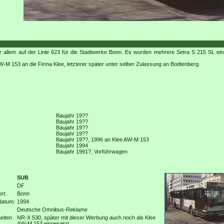
r allem auf der Linie 623 für die Stadtwerke Bonn. Es wurden mehrere Setra S 215 SL ei
-M 153 an die Firma Klee, letzterer später unter selber Zulassung an Bodtenberg.
Baujahr 19??
Baujahr 19??
Baujahr 19??
Baujahr 19??
Baujahr 19??, 1996 an Klee AW-M 153
Baujahr 1994
Baujahr 1991?, Vorführwagen
SUB
DF
rt:
Bonn
datum:
1994
Deutsche Omnibus-Reklame
eiten
NR-X 530, später mit dieser Werbung auch noch als Klee
AW-M 153 eingesetzt