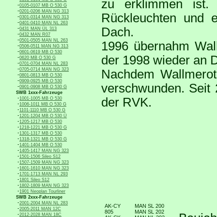
zu erklimmen ist
-
0105-0107 MB O 530 G
-
0201-0206 MAN NG 313
Rückleuchten und e
-
0301-0314 MAN NG 313
-
0401-0410 MAN NL 263
-
Dach.
0431 MAN ÜL 313
-
0432 MAN R07
-
0501-0505 MAN NL 263
1996 übernahm Wall
-
0506-0511 MAN NG 313
-
0601-0619 MB O 530
der 1998 wieder an D
-
0620 MB O 530 G
-
0701-0704 MAN NL 283
-
0705-0714 MAN NG 323
Nachdem Wallmerot
-
0801-0813 MB O 530
-
0909-0925 MB O 530
verschwunden. Seit 
-
0901-0908 MB O 530 G
SWB 1xxx-Fahrzeuge
-
der RVK.
1001-1005 MB O 530
-
1006-1011 MB O 530 G
-
1101-1110 MB O 530 G
-
1201-1204 MB O 530 Ü
-
1205-1217 MB O 530
-
1218-1221 MB O 530 G
-
1301-1317 MB O 530
-
1318-1321 MB O 530 G
-
1401-1404 MB O 530
-
1405-1417 MAN NG 323
-
1501-1506 Sileo S12
-
1507-1509 MAN NG 323
-
1601-1610 MAN NG 323
-
1701-1713 MAN NL 293
-
1801 Sileo S12
-
1802-1809 MAN NG 323
-
1901 Neoplan Tourliner
SWB 2xxx-Fahrzeuge
-
2001-2004 MAN NL 283
AK-CY
MAN SL 200
-
2005-2011 MAN 12C
805
MAN SL 202
-
2012-2028 MAN 18C