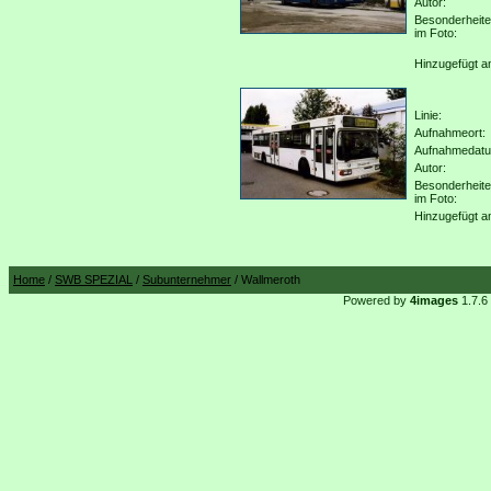
Autor:
Besonderheit
im Foto:
Hinzugefügt a
Linie:
Aufnahmeort:
Aufnahmedat
Autor:
Besonderheit
im Foto:
Hinzugefügt a
Home
/
SWB SPEZIAL
/
Subunternehmer
/ Wallmeroth
Powered by
4images
1.7.6