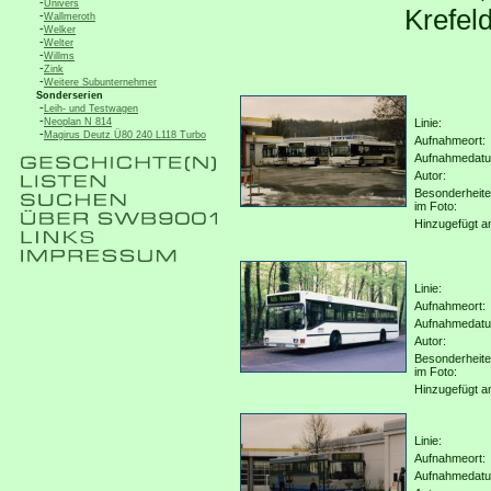
-
Univers
Krefel
-
Wallmeroth
-
Welker
-
Welter
-
Willms
-
Zink
-
Weitere Subunternehmer
Sonderserien
-
Leih- und Testwagen
-
Neoplan N 814
Linie:
-
Magirus Deutz Ü80 240 L118 Turbo
Aufnahmeort:
Aufnahmedat
Autor:
Besonderheit
im Foto:
Hinzugefügt a
Linie:
Aufnahmeort:
Aufnahmedat
Autor:
Besonderheit
im Foto:
Hinzugefügt a
Linie:
Aufnahmeort:
Aufnahmedat