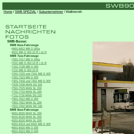
Home
/
SWB SPEZIAL
/
Subunternehmer
/ Wallmeroth
SWB-Busse:
SWB 6xxx-Fahrzeuge
-
6901-6922 MB O 305a
-
6931 MB O 302-10 R /-11 R
SWB 7xxx-Fahrzeuge
-
7001-7017 MB O 305a
-
7031 MB O 302-10 R /-11 R
-
7101-7126 MB O 305
-
7131 MB O 302-15 R
-
7201-7225 und 7241 MB O 305
-
7301-7323 MB O 305
-
7401-7434 und 7441 MB O 305
-
7435-7439 MAN SG 192
-
7501-7525 MAN SL 200
-
7701-7710 MAN SL 200
-
7711-7716 MAN SG 220
-
7801-7812 MB O 305
-
7901-7922 MAN SL 200
-
7931-7932 MAN SR 240
SWB 8xxx-Fahrzeuge
-
8001-8020 MAN SL 200
-
8101-8120 MAN SL 200
-
8201-8202 MAN SL 200
-
8301-8314 und 8341 MB O 305
-
8401-8420 MB O 305
-
8501-8523 MB O 305