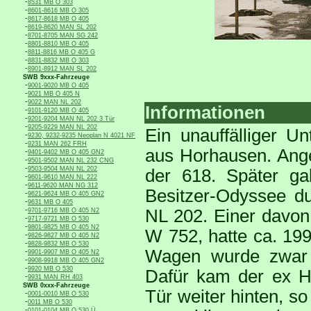
-
8531 MB O 303
-
8601-8616 MB O 305
-
8617-8618 MB O 405
-
8619-8620 MAN SL 202
-
8701-8705 MAN SG 242
-
8801-8810 MB O 405
-
8811-8816 MB O 405 G
-
8831-8832 MB O 303
-
8901-8912 MAN SL 202
SWB 9xxx-Fahrzeuge
-
9001-9020 MB O 405
-
9021 MB O 405 N
-
9022 MAN NL 202
Informationen
-
9101-9120 MB O 405
-
9201-9204 MAN NL 202 3 Tür
-
9205-9229 MAN NL 202
Ein unauffälliger 
-
9230, 9232-9235 Neoplan N 4021 NF
-
9231 MAN 262 FRH
aus Horhausen. Ang
-
9401-9402 MB O 405 GN2
-
9501-9502 MAN NL 232 CNG
-
9503-9504 MAN NL 202
der 618. Später g
-
9601-9610 MAN NL 222
-
9611-9620 MAN NG 312
Besitzer-Odyssee 
-
9621-9624 MB O 405 GN2
-
9631 MB O 405
-
NL 202. Einer davon
9701-9716 MB O 405 N2
-
9717-9721 MB O 530
-
9801-9825 MB O 405 N2
W 752, hatte ca. 199
-
9826-9827 MB O 405 N2
-
9828-9832 MB O 530
Wagen wurde zwar i
-
9901-9907 MB O 405 N2
-
9908-9918 MB O 405 GN2
-
9920 MB O 530
Dafür kam der ex H
-
9931 MAN RH 403
SWB 0xxx-Fahrzeuge
Tür weiter hinten, so
-
0001-0010 MB O 530
-
0011 MB O 530
-
0101-0104 MB O 530 Ü