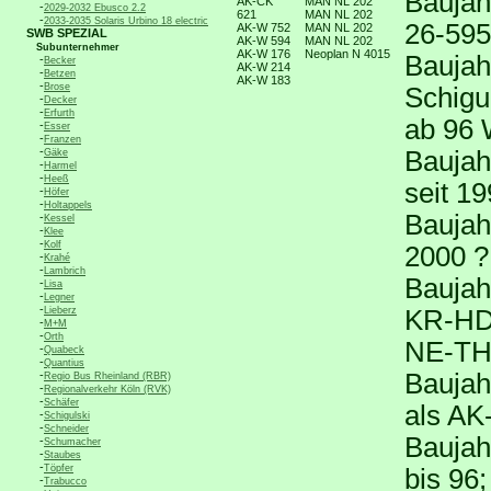
Baujah
AK-CK
MAN NL 202
-
2029-2032 Ebusco 2.2
621
MAN NL 202
-
2033-2035 Solaris Urbino 18 electric
26-595
AK-W 752
MAN NL 202
SWB SPEZIAL
AK-W 594
MAN NL 202
Subunternehmer
AK-W 176
Neoplan N 4015
Baujah
-
Becker
AK-W 214
-
Betzen
AK-W 183
-
Brose
Schigu
-
Decker
-
Erfurth
ab 96
-
Esser
-
Franzen
-
Baujah
Gäke
-
Harmel
-
Heeß
seit 1
-
Höfer
-
Holtappels
Baujah
-
Kessel
-
Klee
-
Kolf
2000 ?
-
Krahé
-
Lambrich
Baujah
-
Lisa
-
Legner
-
Lieberz
KR-HD 
-
M+M
-
Orth
NE-TH
-
Quabeck
-
Quantius
-
Baujah
Regio Bus Rheinland (RBR)
-
Regionalverkehr Köln (RVK)
-
Schäfer
als AK
-
Schigulski
-
Schneider
Baujah
-
Schumacher
-
Staubes
-
Töpfer
bis 96
-
Trabucco