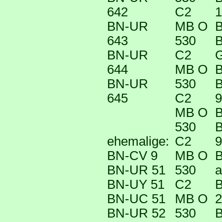
642
C2
1
BN-UR
MB O
B
643
530
B
BN-UR
C2
G
644
MB O
B
BN-UR
530
B
645
C2
9
MB O
B
530
B
ehemalige:
C2
9
BN-CV 9
MB O
B
BN-UR 51
530
a
BN-UY 51
C2
B
BN-UC 51
MB O
2
BN-UR 52
530
B