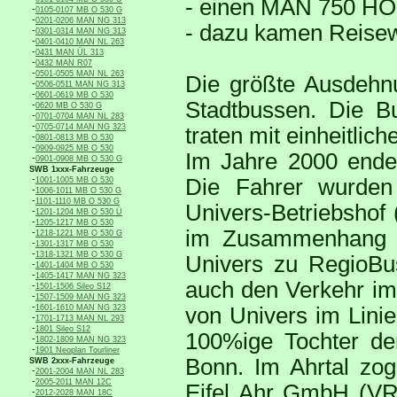
- einen MAN 750 HO 
-
0105-0107 MB O 530 G
-
0201-0206 MAN NG 313
- dazu kamen Reise
-
0301-0314 MAN NG 313
-
0401-0410 MAN NL 263
-
0431 MAN ÜL 313
-
0432 MAN R07
-
0501-0505 MAN NL 263
Die größte Ausdehnu
-
0506-0511 MAN NG 313
-
0601-0619 MB O 530
Stadtbussen. Die B
-
0620 MB O 530 G
-
0701-0704 MAN NL 283
-
0705-0714 MAN NG 323
traten mit einheitlic
-
0801-0813 MB O 530
-
0909-0925 MB O 530
Im Jahre 2000 endet
-
0901-0908 MB O 530 G
SWB 1xxx-Fahrzeuge
-
Die Fahrer wurden
1001-1005 MB O 530
-
1006-1011 MB O 530 G
-
1101-1110 MB O 530 G
Univers-Betriebshof
-
1201-1204 MB O 530 Ü
-
1205-1217 MB O 530
im Zusammenhang 
-
1218-1221 MB O 530 G
-
1301-1317 MB O 530
-
1318-1321 MB O 530 G
Univers zu RegioB
-
1401-1404 MB O 530
-
1405-1417 MAN NG 323
auch den Verkehr im
-
1501-1506 Sileo S12
-
1507-1509 MAN NG 323
-
1601-1610 MAN NG 323
von Univers im Lini
-
1701-1713 MAN NL 293
-
1801 Sileo S12
100%ige Tochter de
-
1802-1809 MAN NG 323
-
1901 Neoplan Tourliner
Bonn. Im Ahrtal zog
SWB 2xxx-Fahrzeuge
-
2001-2004 MAN NL 283
-
2005-2011 MAN 12C
Eifel Ahr GmbH (VRE
-
2012-2028 MAN 18C