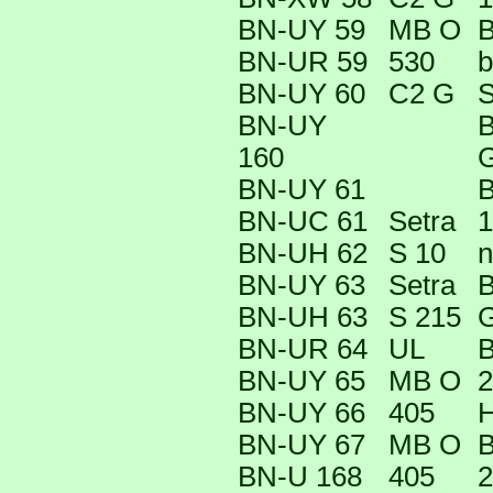
BN-UY 59
MB O
B
BN-UR 59
530
b
BN-UY 60
C2 G
S
BN-UY
B
160
G
BN-UY 61
B
BN-UC 61
Setra
1
BN-UH 62
S 10
n
BN-UY 63
Setra
B
BN-UH 63
S 215
G
BN-UR 64
UL
B
BN-UY 65
MB O
2
BN-UY 66
405
BN-UY 67
MB O
B
BN-U 168
405
2