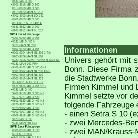
-
8531 MB O 303
-
8601-8616 MB O 305
-
8617-8618 MB O 405
-
8619-8620 MAN SL 202
-
8701-8705 MAN SG 242
-
8801-8810 MB O 405
-
8811-8816 MB O 405 G
-
8831-8832 MB O 303
-
8901-8912 MAN SL 202
SWB 9xxx-Fahrzeuge
-
9001-9020 MB O 405
-
9021 MB O 405 N
-
9022 MAN NL 202
Informationen
-
9101-9120 MB O 405
-
9201-9204 MAN NL 202 3 Tür
-
9205-9229 MAN NL 202
Univers gehört mit 
-
9230, 9232-9235 Neoplan N 4021 NF
-
9231 MAN 262 FRH
Bonn. Diese Firma z
-
9401-9402 MB O 405 GN2
-
9501-9502 MAN NL 232 CNG
-
9503-9504 MAN NL 202
die Stadtwerke Bonn.
-
9601-9610 MAN NL 222
-
9611-9620 MAN NG 312
Firmen Kimmel und 
-
9621-9624 MB O 405 GN2
-
9631 MB O 405
-
Kimmel setzte vor de
9701-9716 MB O 405 N2
-
9717-9721 MB O 530
-
9801-9825 MB O 405 N2
folgende Fahrzeuge e
-
9826-9827 MB O 405 N2
-
9828-9832 MB O 530
- einen Setra S 10 (
-
9901-9907 MB O 405 N2
-
9908-9918 MB O 405 GN2
-
9920 MB O 530
- zwei Mercedes-Be
-
9931 MAN RH 403
SWB 0xxx-Fahrzeuge
- zwei MAN/Krauss-
-
0001-0010 MB O 530
-
0011 MB O 530
-
0101-0104 MB O 530 Ü