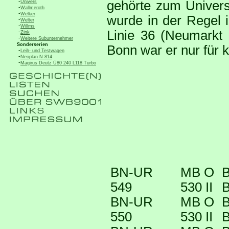
-
gehörte zum Univers
Univers
-
Wallmeroth
-
Welker
wurde in der Regel 
-
Welter
-
Willms
Linie 36 (Neumarkt -
-
Zink
-
Weitere Subunternehmer
Sonderserien
Bonn war er nur für k
-
Leih- und Testwagen
-
Neoplan N 814
-
Magirus Deutz Ü80 240 L118 Turbo
BN-UR
MB O
B
549
530 II
B
BN-UR
MB O
B
550
530 II
B