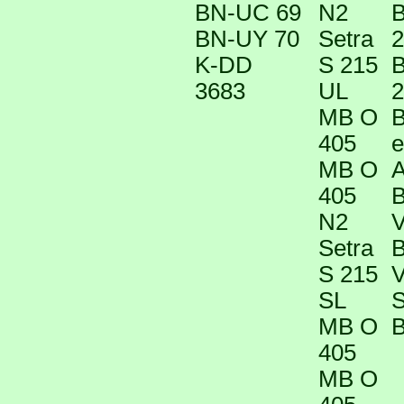
BN-UC 69
N2
B
BN-UY 70
Setra
2
K-DD
S 215
B
3683
UL
2
MB O
B
405
e
MB O
405
B
N2
V
Setra
B
S 215
V
SL
S
MB O
B
405
MB O