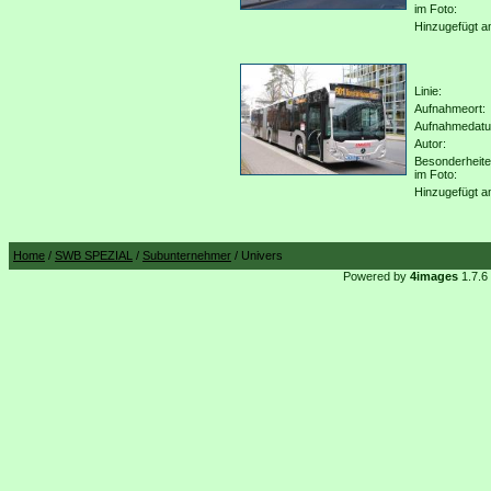
im Foto:
Hinzugefügt a
Linie:
Aufnahmeort:
Aufnahmedat
Autor:
Besonderheit
im Foto:
Hinzugefügt a
Home
/
SWB SPEZIAL
/
Subunternehmer
/ Univers
Powered by
4images
1.7.6