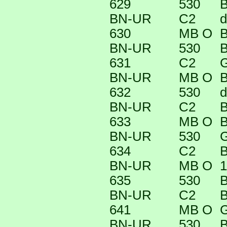
629
530
B
BN-UR
C2
d
630
MB O
B
BN-UR
530
B
631
C2
G
BN-UR
MB O
B
632
530
d
BN-UR
C2
B
633
MB O
B
BN-UR
530
G
634
C2
B
BN-UR
MB O
1
635
530
B
BN-UR
C2
B
641
MB O
G
BN-UR
530
B