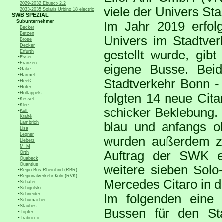
-
2029-2032 Ebusco 2.2
viele der Univers Sta
-
2033-2035 Solaris Urbino 18 electric
SWB SPEZIAL
Subunternehmer
Im Jahr 2019 erfol
-
Becker
-
Betzen
Univers im Stadtve
-
Brose
-
Decker
-
gestellt wurde, gi
Erfurth
-
Esser
-
Franzen
eigene Busse. Bei
-
Gäke
-
Harmel
Stadtverkehr Bonn -
-
Heeß
-
Höfer
-
Holtappels
folgten 14 neue Cit
-
Kessel
-
Klee
schicker Beklebung. 
-
Kolf
-
Krahé
-
Lambrich
blau und anfangs 
-
Lisa
-
Legner
wurden außerdem za
-
Lieberz
-
M+M
-
Auftrag der SWK ei
Orth
-
Quabeck
-
Quantius
weitere sieben Solo
-
Regio Bus Rheinland (RBR)
-
Regionalverkehr Köln (RVK)
Mercedes Citaro in 
-
Schäfer
-
Schigulski
-
Schneider
Im folgenden eine n
-
Schumacher
-
Staubes
Bussen für den S
-
Töpfer
-
Trabucco