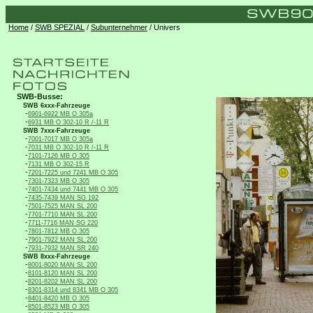
Home
/
SWB SPEZIAL
/
Subunternehmer
/ Univers
SWB-Busse:
SWB 6xxx-Fahrzeuge
-
6901-6922 MB O 305a
-
6931 MB O 302-10 R /-11 R
SWB 7xxx-Fahrzeuge
-
7001-7017 MB O 305a
-
7031 MB O 302-10 R /-11 R
-
7101-7126 MB O 305
-
7131 MB O 302-15 R
-
7201-7225 und 7241 MB O 305
-
7301-7323 MB O 305
-
7401-7434 und 7441 MB O 305
-
7435-7439 MAN SG 192
-
7501-7525 MAN SL 200
-
7701-7710 MAN SL 200
-
7711-7716 MAN SG 220
-
7801-7812 MB O 305
-
7901-7922 MAN SL 200
-
7931-7932 MAN SR 240
SWB 8xxx-Fahrzeuge
-
8001-8020 MAN SL 200
-
8101-8120 MAN SL 200
-
8201-8202 MAN SL 200
-
8301-8314 und 8341 MB O 305
-
8401-8420 MB O 305
-
8501-8523 MB O 305