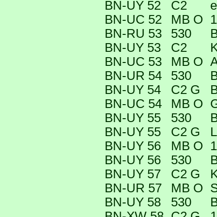
BN-UY 52
C2
e
BN-UC 52
MB O
1
BN-RU 53
530
B
BN-UY 53
C2
K
BN-UC 53
MB O
A
BN-UR 54
530
B
BN-UY 54
C2 G
B
BN-UC 54
MB O
G
BN-UY 55
530
B
BN-UY 55
C2 G
L
BN-UY 56
MB O
1
BN-UY 56
530
B
BN-UY 57
C2 G
K
BN-UR 57
MB O
S
BN-UY 58
530
B
BN-XW 58
C2 G
1