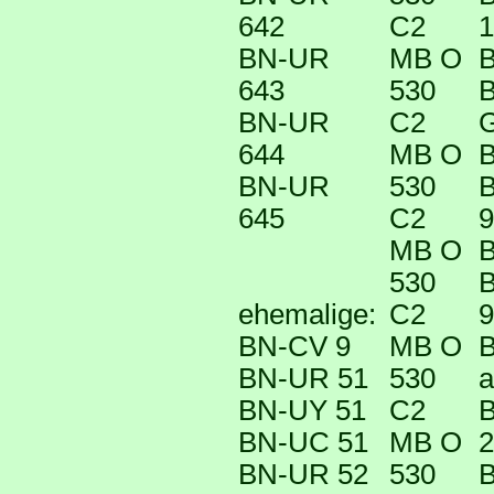
642
C2
1
BN-UR
MB O
B
643
530
B
BN-UR
C2
G
644
MB O
B
BN-UR
530
B
645
C2
9
MB O
B
530
B
ehemalige:
C2
9
BN-CV 9
MB O
B
BN-UR 51
530
a
BN-UY 51
C2
B
BN-UC 51
MB O
2
BN-UR 52
530
B