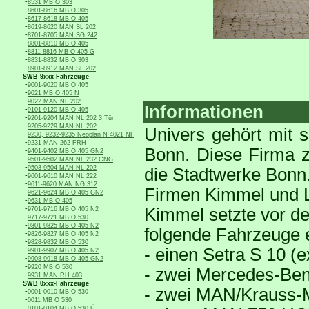
-
8531 MB O 303
-
8601-8616 MB O 305
-
8617-8618 MB O 405
-
8619-8620 MAN SL 202
-
8701-8705 MAN SG 242
-
8801-8810 MB O 405
-
8811-8816 MB O 405 G
-
8831-8832 MB O 303
-
8901-8912 MAN SL 202
SWB 9xxx-Fahrzeuge
-
9001-9020 MB O 405
-
9021 MB O 405 N
-
9022 MAN NL 202
Informationen
-
9101-9120 MB O 405
-
9201-9204 MAN NL 202 3 Tür
-
9205-9229 MAN NL 202
Univers gehört mit 
-
9230, 9232-9235 Neoplan N 4021 NF
-
9231 MAN 262 FRH
Bonn. Diese Firma z
-
9401-9402 MB O 405 GN2
-
9501-9502 MAN NL 232 CNG
-
9503-9504 MAN NL 202
die Stadtwerke Bonn.
-
9601-9610 MAN NL 222
-
9611-9620 MAN NG 312
Firmen Kimmel und 
-
9621-9624 MB O 405 GN2
-
9631 MB O 405
-
Kimmel setzte vor de
9701-9716 MB O 405 N2
-
9717-9721 MB O 530
-
9801-9825 MB O 405 N2
folgende Fahrzeuge e
-
9826-9827 MB O 405 N2
-
9828-9832 MB O 530
- einen Setra S 10 (
-
9901-9907 MB O 405 N2
-
9908-9918 MB O 405 GN2
-
9920 MB O 530
- zwei Mercedes-Be
-
9931 MAN RH 403
SWB 0xxx-Fahrzeuge
- zwei MAN/Krauss-
-
0001-0010 MB O 530
-
0011 MB O 530
-
0101-0104 MB O 530 Ü