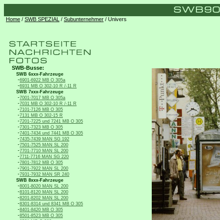
Home
/
SWB SPEZIAL
/
Subunternehmer
/ Univers
SWB-Busse:
SWB 6xxx-Fahrzeuge
-
6901-6922 MB O 305a
-
6931 MB O 302-10 R /-11 R
SWB 7xxx-Fahrzeuge
-
7001-7017 MB O 305a
-
7031 MB O 302-10 R /-11 R
-
7101-7126 MB O 305
-
7131 MB O 302-15 R
-
7201-7225 und 7241 MB O 305
-
7301-7323 MB O 305
-
7401-7434 und 7441 MB O 305
-
7435-7439 MAN SG 192
-
7501-7525 MAN SL 200
-
7701-7710 MAN SL 200
-
7711-7716 MAN SG 220
-
7801-7812 MB O 305
-
7901-7922 MAN SL 200
-
7931-7932 MAN SR 240
SWB 8xxx-Fahrzeuge
-
8001-8020 MAN SL 200
-
8101-8120 MAN SL 200
-
8201-8202 MAN SL 200
-
8301-8314 und 8341 MB O 305
-
8401-8420 MB O 305
-
8501-8523 MB O 305