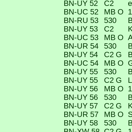
BN-UY 52
C2
e
BN-UC 52
MB O
1
BN-RU 53
530
B
BN-UY 53
C2
K
BN-UC 53
MB O
A
BN-UR 54
530
B
BN-UY 54
C2 G
B
BN-UC 54
MB O
G
BN-UY 55
530
B
BN-UY 55
C2 G
L
BN-UY 56
MB O
1
BN-UY 56
530
B
BN-UY 57
C2 G
K
BN-UR 57
MB O
S
BN-UY 58
530
B
BN-XW 58
C2 G
1