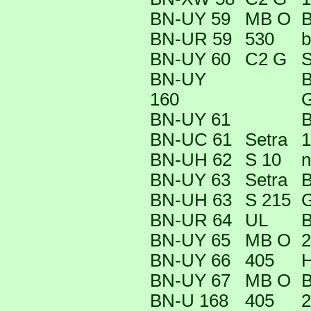
BN-UY 59
MB O
B
BN-UR 59
530
b
BN-UY 60
C2 G
S
BN-UY
B
160
G
BN-UY 61
B
BN-UC 61
Setra
1
BN-UH 62
S 10
n
BN-UY 63
Setra
B
BN-UH 63
S 215
G
BN-UR 64
UL
B
BN-UY 65
MB O
2
BN-UY 66
405
BN-UY 67
MB O
B
BN-U 168
405
2