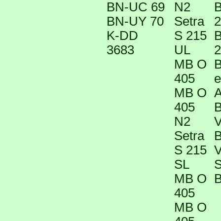
BN-UC 69
N2
B
BN-UY 70
Setra
2
K-DD
S 215
B
3683
UL
2
MB O
B
405
e
MB O
405
B
N2
V
Setra
B
S 215
V
SL
S
MB O
B
405
MB O