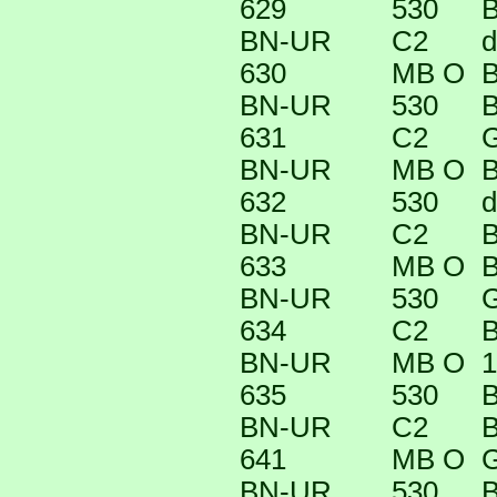
629
530
B
BN-UR
C2
d
630
MB O
B
BN-UR
530
B
631
C2
G
BN-UR
MB O
B
632
530
d
BN-UR
C2
B
633
MB O
B
BN-UR
530
G
634
C2
B
BN-UR
MB O
1
635
530
B
BN-UR
C2
B
641
MB O
G
BN-UR
530
B