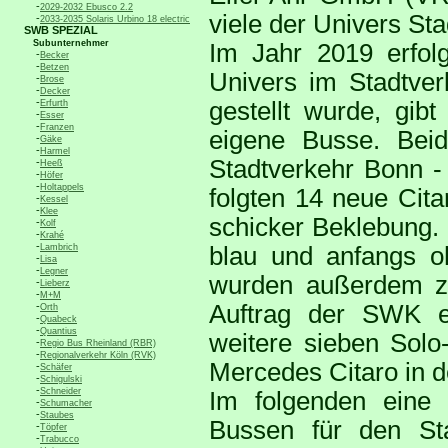
-
2029-2032 Ebusco 2.2
viele der Univers Sta
-
2033-2035 Solaris Urbino 18 electric
SWB SPEZIAL
Subunternehmer
Im Jahr 2019 erfol
-
Becker
-
Betzen
Univers im Stadtve
-
Brose
-
Decker
-
gestellt wurde, gi
Erfurth
-
Esser
-
Franzen
eigene Busse. Bei
-
Gäke
-
Harmel
Stadtverkehr Bonn -
-
Heeß
-
Höfer
-
Holtappels
folgten 14 neue Cit
-
Kessel
-
Klee
schicker Beklebung. 
-
Kolf
-
Krahé
-
Lambrich
blau und anfangs 
-
Lisa
-
Legner
wurden außerdem za
-
Lieberz
-
M+M
-
Auftrag der SWK ei
Orth
-
Quabeck
-
Quantius
weitere sieben Solo
-
Regio Bus Rheinland (RBR)
-
Regionalverkehr Köln (RVK)
Mercedes Citaro in 
-
Schäfer
-
Schigulski
-
Schneider
Im folgenden eine n
-
Schumacher
-
Staubes
Bussen für den S
-
Töpfer
-
Trabucco