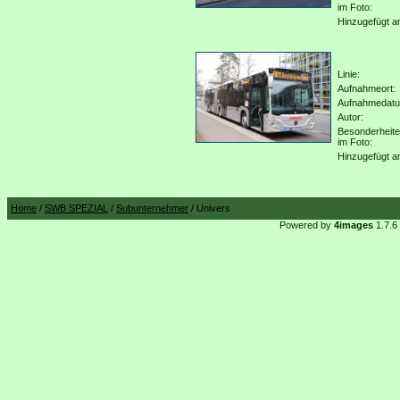
im Foto:
Hinzugefügt a
Linie:
Aufnahmeort:
Aufnahmedat
Autor:
Besonderheit
im Foto:
Hinzugefügt a
Home
/
SWB SPEZIAL
/
Subunternehmer
/ Univers
Powered by
4images
1.7.6