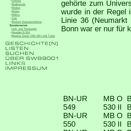
-
gehörte zum Univers
Univers
-
Wallmeroth
-
Welker
wurde in der Regel 
-
Welter
-
Willms
Linie 36 (Neumarkt -
-
Zink
-
Weitere Subunternehmer
Sonderserien
Bonn war er nur für k
-
Leih- und Testwagen
-
Neoplan N 814
-
Magirus Deutz Ü80 240 L118 Turbo
BN-UR
MB O
B
549
530 II
B
BN-UR
MB O
B
550
530 II
B