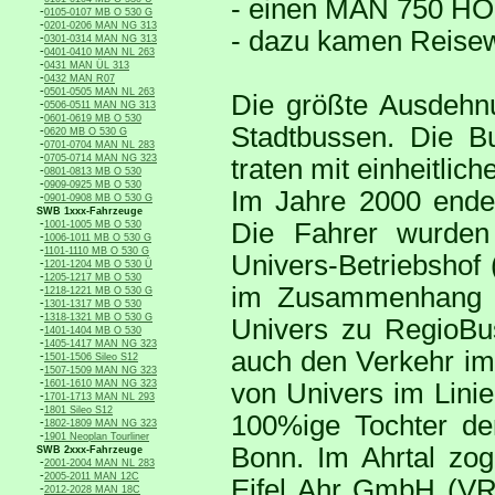
- einen MAN 750 HO 
-
0105-0107 MB O 530 G
-
0201-0206 MAN NG 313
- dazu kamen Reise
-
0301-0314 MAN NG 313
-
0401-0410 MAN NL 263
-
0431 MAN ÜL 313
-
0432 MAN R07
-
0501-0505 MAN NL 263
Die größte Ausdehnu
-
0506-0511 MAN NG 313
-
0601-0619 MB O 530
Stadtbussen. Die B
-
0620 MB O 530 G
-
0701-0704 MAN NL 283
-
0705-0714 MAN NG 323
traten mit einheitlic
-
0801-0813 MB O 530
-
0909-0925 MB O 530
Im Jahre 2000 endet
-
0901-0908 MB O 530 G
SWB 1xxx-Fahrzeuge
-
Die Fahrer wurden
1001-1005 MB O 530
-
1006-1011 MB O 530 G
-
1101-1110 MB O 530 G
Univers-Betriebshof
-
1201-1204 MB O 530 Ü
-
1205-1217 MB O 530
im Zusammenhang 
-
1218-1221 MB O 530 G
-
1301-1317 MB O 530
-
1318-1321 MB O 530 G
Univers zu RegioB
-
1401-1404 MB O 530
-
1405-1417 MAN NG 323
auch den Verkehr im
-
1501-1506 Sileo S12
-
1507-1509 MAN NG 323
-
1601-1610 MAN NG 323
von Univers im Lini
-
1701-1713 MAN NL 293
-
1801 Sileo S12
100%ige Tochter de
-
1802-1809 MAN NG 323
-
1901 Neoplan Tourliner
Bonn. Im Ahrtal zog
SWB 2xxx-Fahrzeuge
-
2001-2004 MAN NL 283
-
2005-2011 MAN 12C
Eifel Ahr GmbH (VRE
-
2012-2028 MAN 18C