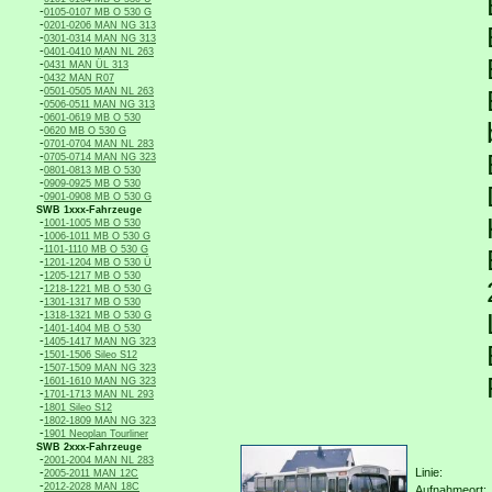
-
0105-0107 MB O 530 G
-
0201-0206 MAN NG 313
-
0301-0314 MAN NG 313
-
0401-0410 MAN NL 263
-
0431 MAN ÜL 313
-
0432 MAN R07
-
0501-0505 MAN NL 263
-
0506-0511 MAN NG 313
-
0601-0619 MB O 530
-
0620 MB O 530 G
-
0701-0704 MAN NL 283
-
0705-0714 MAN NG 323
-
0801-0813 MB O 530
-
0909-0925 MB O 530
-
0901-0908 MB O 530 G
SWB 1xxx-Fahrzeuge
-
1001-1005 MB O 530
-
1006-1011 MB O 530 G
-
1101-1110 MB O 530 G
-
1201-1204 MB O 530 Ü
-
1205-1217 MB O 530
-
1218-1221 MB O 530 G
-
1301-1317 MB O 530
-
1318-1321 MB O 530 G
-
1401-1404 MB O 530
-
1405-1417 MAN NG 323
-
1501-1506 Sileo S12
-
1507-1509 MAN NG 323
-
1601-1610 MAN NG 323
-
1701-1713 MAN NL 293
-
1801 Sileo S12
-
1802-1809 MAN NG 323
-
1901 Neoplan Tourliner
SWB 2xxx-Fahrzeuge
-
2001-2004 MAN NL 283
-
Linie:
2005-2011 MAN 12C
-
2012-2028 MAN 18C
Aufnahmeort: