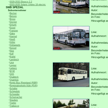
-
2029-2032 Ebusco 2.2
-
2033-2035 Solaris Urbino 18 electric
Aufnahmedat
SWB SPEZIAL
Autor:
Subunternehmer
-
Becker
Besonderheit
-
Betzen
im Foto:
-
Brose
Hinzugefügt a
-
Decker
-
Erfurth
-
Esser
-
Franzen
Linie:
-
Gäke
Aufnahmeort:
-
Harmel
-
Heeß
-
Höfer
Aufnahmedat
-
Holtappels
Autor:
-
Kessel
Besonderheit
-
Klee
im Foto:
-
Kolf
-
Krahé
Hinzugefügt a
-
Lambrich
-
Lisa
-
Legner
-
Lieberz
Linie:
-
M+M
Aufnahmeort:
-
Orth
-
Quabeck
Aufnahmedat
-
Quantius
-
Regio Bus Rheinland (RBR)
Autor:
-
Regionalverkehr Köln (RVK)
Besonderheit
-
Schäfer
im Foto:
-
Schigulski
Hinzugefügt a
-
Schneider
-
Schumacher
-
Staubes
-
Töpfer
Linie:
-
Trabucco