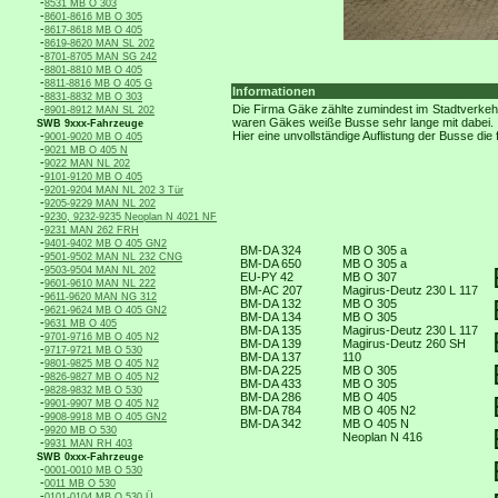
-
8531 MB O 303
-
8601-8616 MB O 305
-
8617-8618 MB O 405
-
8619-8620 MAN SL 202
-
8701-8705 MAN SG 242
-
8801-8810 MB O 405
-
8811-8816 MB O 405 G
Informationen
-
8831-8832 MB O 303
-
Die Firma Gäke zählte zumindest im Stadtverkeh
8901-8912 MAN SL 202
waren Gäkes weiße Busse sehr lange mit dabei.
SWB 9xxx-Fahrzeuge
-
Hier eine unvollständige Auflistung der Busse die
9001-9020 MB O 405
-
9021 MB O 405 N
-
9022 MAN NL 202
-
9101-9120 MB O 405
-
9201-9204 MAN NL 202 3 Tür
-
9205-9229 MAN NL 202
-
9230, 9232-9235 Neoplan N 4021 NF
-
9231 MAN 262 FRH
-
9401-9402 MB O 405 GN2
BM-DA 324
MB O 305 a
-
9501-9502 MAN NL 232 CNG
BM-DA 650
MB O 305 a
-
9503-9504 MAN NL 202
EU-PY 42
MB O 307
-
9601-9610 MAN NL 222
BM-AC 207
Magirus-Deutz 230 L 117
-
9611-9620 MAN NG 312
BM-DA 132
MB O 305
-
9621-9624 MB O 405 GN2
BM-DA 134
MB O 305
-
9631 MB O 405
BM-DA 135
Magirus-Deutz 230 L 117
-
9701-9716 MB O 405 N2
BM-DA 139
Magirus-Deutz 260 SH
-
9717-9721 MB O 530
BM-DA 137
110
-
9801-9825 MB O 405 N2
BM-DA 225
MB O 305
-
9826-9827 MB O 405 N2
BM-DA 433
MB O 305
-
9828-9832 MB O 530
BM-DA 286
MB O 405
-
9901-9907 MB O 405 N2
BM-DA 784
MB O 405 N2
-
9908-9918 MB O 405 GN2
BM-DA 342
MB O 405 N
-
9920 MB O 530
Neoplan N 416
-
9931 MAN RH 403
SWB 0xxx-Fahrzeuge
-
0001-0010 MB O 530
-
0011 MB O 530
-
0101-0104 MB O 530 Ü