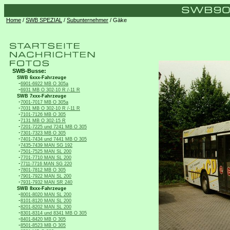
Home
/
SWB SPEZIAL
/
Subunternehmer
/ Gäke
SWB-Busse:
SWB 6xxx-Fahrzeuge
-
6901-6922 MB O 305a
-
6931 MB O 302-10 R /-11 R
SWB 7xxx-Fahrzeuge
-
7001-7017 MB O 305a
-
7031 MB O 302-10 R /-11 R
-
7101-7126 MB O 305
-
7131 MB O 302-15 R
-
7201-7225 und 7241 MB O 305
-
7301-7323 MB O 305
-
7401-7434 und 7441 MB O 305
-
7435-7439 MAN SG 192
-
7501-7525 MAN SL 200
-
7701-7710 MAN SL 200
-
7711-7716 MAN SG 220
-
7801-7812 MB O 305
-
7901-7922 MAN SL 200
-
7931-7932 MAN SR 240
SWB 8xxx-Fahrzeuge
-
8001-8020 MAN SL 200
-
8101-8120 MAN SL 200
-
8201-8202 MAN SL 200
-
8301-8314 und 8341 MB O 305
-
8401-8420 MB O 305
-
8501-8523 MB O 305