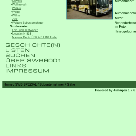
-
Aufnahmeort:
Univers
-
Wallmeroth
-
Welker
-
Welter
Aufnahmedat
-
Willms
Autor:
-
Zink
-
Besonderheit
Weitere Subunternehmer
im Foto:
Sonderserien
-
Leih- und Testwagen
Hinzugefügt a
-
Neoplan N 814
-
Magirus Deutz Ü80 240 L118 Turbo
Home
/
SWB SPEZIAL
/
Subunternehmer
/ Gäke
Powered by
4images
1.7.6