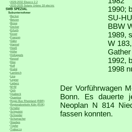
1982
-
2029-2032 Ebusco 2.2
-
2033-2035 Solaris Urbino 18 electric
1990; b
SWB SPEZIAL
Subunternehmer
SU-HU 
-
Becker
-
Betzen
-
Brose
BBW W
-
Decker
-
Erfurth
1989, s
-
Esser
-
Franzen
-
W 183,
Gäke
-
Harmel
-
Heeß
Gather
-
Höfer
-
Holtappels
1992, 
-
Kessel
-
Klee
-
Kolf
1998 n
-
Krahé
-
Lambrich
-
Lisa
-
Legner
-
Lieberz
Der Vorführwagen M-
-
M+M
-
Orth
-
Quabeck
Bonn. Es dauerte 
-
Quantius
-
Regio Bus Rheinland (RBR)
Neoplan N 814 Nied
-
Regionalverkehr Köln (RVK)
-
Schäfer
-
fassen konnten.
Schigulski
-
Schneider
-
Schumacher
-
Staubes
-
Töpfer
-
Trabucco