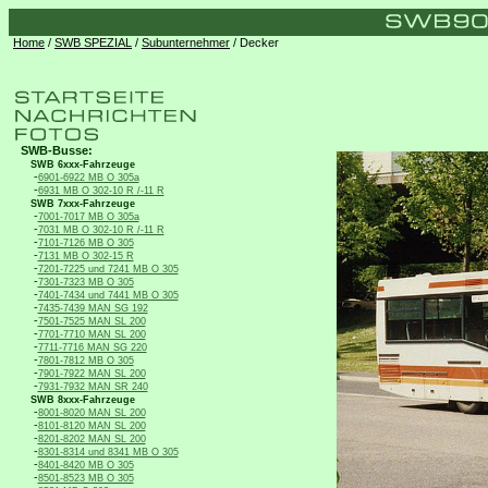
Home
/
SWB SPEZIAL
/
Subunternehmer
/ Decker
SWB-Busse:
SWB 6xxx-Fahrzeuge
-
6901-6922 MB O 305a
-
6931 MB O 302-10 R /-11 R
SWB 7xxx-Fahrzeuge
-
7001-7017 MB O 305a
-
7031 MB O 302-10 R /-11 R
-
7101-7126 MB O 305
-
7131 MB O 302-15 R
-
7201-7225 und 7241 MB O 305
-
7301-7323 MB O 305
-
7401-7434 und 7441 MB O 305
-
7435-7439 MAN SG 192
-
7501-7525 MAN SL 200
-
7701-7710 MAN SL 200
-
7711-7716 MAN SG 220
-
7801-7812 MB O 305
-
7901-7922 MAN SL 200
-
7931-7932 MAN SR 240
SWB 8xxx-Fahrzeuge
-
8001-8020 MAN SL 200
-
8101-8120 MAN SL 200
-
8201-8202 MAN SL 200
-
8301-8314 und 8341 MB O 305
-
8401-8420 MB O 305
-
8501-8523 MB O 305