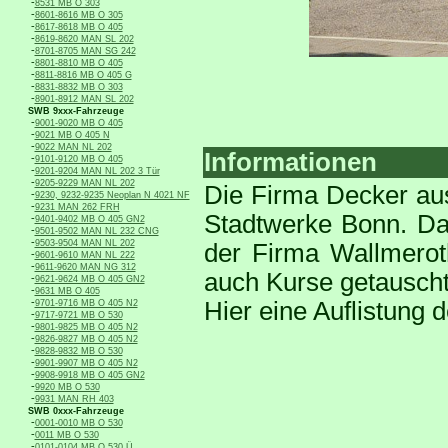
-
8531 MB O 303
-
8601-8616 MB O 305
-
8617-8618 MB O 405
-
8619-8620 MAN SL 202
-
8701-8705 MAN SG 242
-
8801-8810 MB O 405
-
8811-8816 MB O 405 G
-
8831-8832 MB O 303
-
8901-8912 MAN SL 202
SWB 9xxx-Fahrzeuge
-
9001-9020 MB O 405
-
9021 MB O 405 N
-
9022 MAN NL 202
Informationen
-
9101-9120 MB O 405
-
9201-9204 MAN NL 202 3 Tür
-
9205-9229 MAN NL 202
Die Firma Decker aus
-
9230, 9232-9235 Neoplan N 4021 NF
-
9231 MAN 262 FRH
Stadtwerke Bonn. Da
-
9401-9402 MB O 405 GN2
-
9501-9502 MAN NL 232 CNG
-
9503-9504 MAN NL 202
der Firma Wallmero
-
9601-9610 MAN NL 222
-
9611-9620 MAN NG 312
auch Kurse getauscht
-
9621-9624 MB O 405 GN2
-
9631 MB O 405
-
Hier eine Auflistung 
9701-9716 MB O 405 N2
-
9717-9721 MB O 530
-
9801-9825 MB O 405 N2
-
9826-9827 MB O 405 N2
-
9828-9832 MB O 530
-
9901-9907 MB O 405 N2
-
9908-9918 MB O 405 GN2
-
9920 MB O 530
-
9931 MAN RH 403
SWB 0xxx-Fahrzeuge
-
0001-0010 MB O 530
-
0011 MB O 530
-
0101-0104 MB O 530 Ü