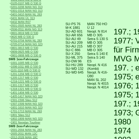
-
0105-0107 MB O 530 G
-
0201-0206 MAN NG 313
-
0301-0314 MAN NG 313
-
0401-0410 MAN NL 263
-
0431 MAN ÜL 313
-
0432 MAN R07
SU-PS 76
MAN 750 HO
-
0501-0505 MAN NL 263
M-K 1881
Ü 12
-
197.; 
0506-0511 MAN NG 313
SU-AD 601
Neopl. N 814
-
0601-0619 MB O 530
SU-AR 656
MB O 305
-
0620 MB O 530 G
1977; 
SU-AU 49
Setra S 130 S
-
0701-0704 MAN NL 283
SU-AU 209
MB O 305
-
0705-0714 MAN NG 323
SU-AU 215
MB O 307
für Fi
-
0801-0813 MB O 530
SU-C 886
MB O 305
-
0909-0925 MB O 530
SU-X 250
Setra S 140 E
-
0901-0908 MB O 530 G
MVG Mü
SU-ML 375
Setra S 140
SWB 1xxx-Fahrzeuge
SU-DW 96
ES
-
1001-1005 MB O 530
SU-HU 289
Neopl. N 416
197. ;
-
1006-1011 MB O 530 G
SU-WD 132
(Kombi)
-
1101-1110 MB O 530 G
SU-WD 645
Neopl. N 416-
-
1975; 
1201-1204 MB O 530 Ü
Ü80
-
1205-1217 MB O 530
MAN SL 202
-
1218-1221 MB O 530 G
1976; 
Neopl. N 4015
-
1301-1317 MB O 530
Neopl. N 4014
-
1318-1321 MB O 530 G
1975; 
-
1401-1404 MB O 530
-
1405-1417 MAN NG 323
-
1501-1506 Sileo S12
197.; 
-
1507-1509 MAN NG 323
-
1601-1610 MAN NG 323
1973; 
-
1701-1713 MAN NL 293
-
1801 Sileo S12
-
1802-1809 MAN NG 323
1980
-
1901 Neoplan Tourliner
SWB 2xxx-Fahrzeuge
1974
-
2001-2004 MAN NL 283
-
2005-2011 MAN 12C
-
2012-2028 MAN 18C