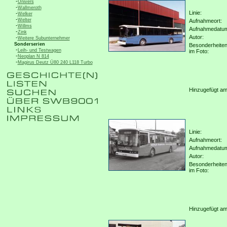
-
Univers
-
Wallmeroth
Linie:
-
Welker
-
Welter
Aufnahmeort:
-
Willms
Aufnahmedatu
-
Zink
Autor:
-
Weitere Subunternehmer
Sonderserien
Besonderheite
-
Leih- und Testwagen
im Foto:
-
Neoplan N 814
-
Magirus Deutz Ü80 240 L118 Turbo
Hinzugefügt am
Linie:
Aufnahmeort:
Aufnahmedatu
Autor:
Besonderheite
im Foto:
Hinzugefügt am