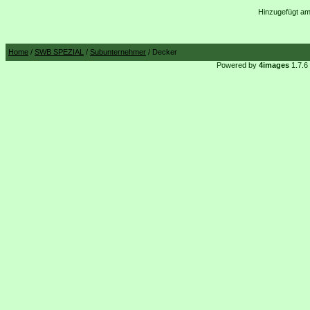
Hinzugefügt am
Home
/
SWB SPEZIAL
/
Subunternehmer
/ Decker
Powered by
4images
1.7.6