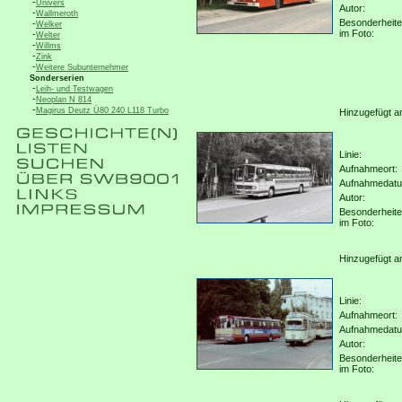
-
Univers
Autor:
-
Wallmeroth
Besonderheit
-
Welker
im Foto:
-
Welter
-
Willms
-
Zink
-
Weitere Subunternehmer
Sonderserien
-
Leih- und Testwagen
-
Neoplan N 814
-
Magirus Deutz Ü80 240 L118 Turbo
Hinzugefügt a
Linie:
Aufnahmeort:
Aufnahmedat
Autor:
Besonderheit
im Foto:
Hinzugefügt a
Linie:
Aufnahmeort:
Aufnahmedat
Autor:
Besonderheit
im Foto: