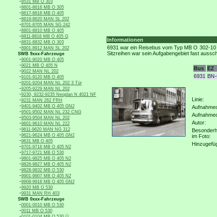
-
8531 MB O 303
-
8601-8616 MB O 305
-
8617-8618 MB O 405
-
8619-8620 MAN SL 202
-
8701-8705 MAN SG 242
-
8801-8810 MB O 405
-
8811-8816 MB O 405 G
Informationen
-
8831-8832 MB O 303
-
6931 war ein Reisebus vom Typ MB O 302-10 R 
8901-8912 MAN SL 202
Sitzreihen war sein Aufgabengebiet fast aussc
SWB 9xxx-Fahrzeuge
-
9001-9020 MB O 405
-
9021 MB O 405 N
Bus
EZ
-
9022 MAN NL 202
6931
BN-
-
9101-9120 MB O 405
-
9201-9204 MAN NL 202 3 Tür
-
9205-9229 MAN NL 202
-
9230, 9232-9235 Neoplan N 4021 NF
Linie:
-
9231 MAN 262 FRH
-
9401-9402 MB O 405 GN2
Aufnahmeo
-
9501-9502 MAN NL 232 CNG
Aufnahme
-
9503-9504 MAN NL 202
Autor:
-
9601-9610 MAN NL 222
-
9611-9620 MAN NG 312
Besonderh
-
9621-9624 MB O 405 GN2
im Foto:
-
9631 MB O 405
Hinzugefü
-
9701-9716 MB O 405 N2
-
9717-9721 MB O 530
-
9801-9825 MB O 405 N2
-
9826-9827 MB O 405 N2
-
9828-9832 MB O 530
-
9901-9907 MB O 405 N2
-
9908-9918 MB O 405 GN2
-
9920 MB O 530
-
9931 MAN RH 403
SWB 0xxx-Fahrzeuge
-
0001-0010 MB O 530
-
0011 MB O 530
-
0101-0104 MB O 530 Ü