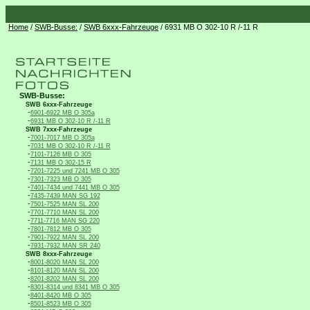
Home
/
SWB-Busse:
/
SWB 6xxx-Fahrzeuge
/ 6931 MB O 302-10 R /-11 R
SWB-Busse:
SWB 6xxx-Fahrzeuge
-
6901-6922 MB O 305a
-
6931 MB O 302-10 R /-11 R
SWB 7xxx-Fahrzeuge
-
7001-7017 MB O 305a
-
7031 MB O 302-10 R /-11 R
-
7101-7126 MB O 305
-
7131 MB O 302-15 R
-
7201-7225 und 7241 MB O 305
-
7301-7323 MB O 305
-
7401-7434 und 7441 MB O 305
-
7435-7439 MAN SG 192
-
7501-7525 MAN SL 200
-
7701-7710 MAN SL 200
-
7711-7716 MAN SG 220
-
7801-7812 MB O 305
-
7901-7922 MAN SL 200
-
7931-7932 MAN SR 240
SWB 8xxx-Fahrzeuge
-
8001-8020 MAN SL 200
-
8101-8120 MAN SL 200
-
8201-8202 MAN SL 200
-
8301-8314 und 8341 MB O 305
-
8401-8420 MB O 305
-
8501-8523 MB O 305