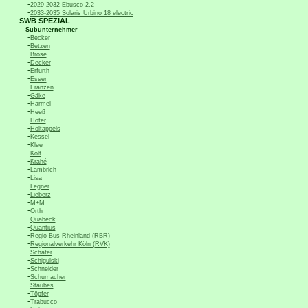
-
2029-2032 Ebusco 2.2
-
2033-2035 Solaris Urbino 18 electric
SWB SPEZIAL
Subunternehmer
-
Becker
-
Betzen
-
Brose
-
Decker
-
Erfurth
-
Esser
-
Franzen
-
Gäke
-
Harmel
-
Heeß
-
Höfer
-
Holtappels
-
Kessel
-
Klee
-
Kolf
-
Krahé
-
Lambrich
-
Lisa
-
Legner
-
Lieberz
-
M+M
-
Orth
-
Quabeck
-
Quantius
-
Regio Bus Rheinland (RBR)
-
Regionalverkehr Köln (RVK)
-
Schäfer
-
Schigulski
-
Schneider
-
Schumacher
-
Staubes
-
Töpfer
-
Trabucco