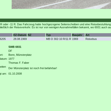
oder -11 R. Das Fahrzeug hatte hochgezogene Seitenscheiben und eine Reisebestuhlung mi
hließlich der Reiseverkehr. Es ist nur von wenigen Ausnahmefällen bekannt, wo 6931 auch au
EZ-Datum
NZ
Typ
Baujahr
Art
6205
28.08.1969
MB O 302-10 R/11 R
1969
Reisebus
SWB 6931
DF
rt:
Bonn, Münsterplatz
datum:
1977
Thomas F. Faber
eiten
Der Münsterplatz ist noch frei befahrbar!
gt am:
01.10.2008