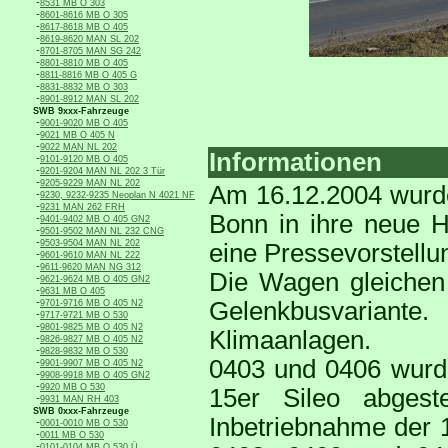
-
8531 MB O 303
-
8601-8616 MB O 305
-
8617-8618 MB O 405
-
8619-8620 MAN SL 202
-
8701-8705 MAN SG 242
-
8801-8810 MB O 405
-
8811-8816 MB O 405 G
-
8831-8832 MB O 303
-
8901-8912 MAN SL 202
SWB 9xxx-Fahrzeuge
-
9001-9020 MB O 405
-
9021 MB O 405 N
-
9022 MAN NL 202
Informationen
-
9101-9120 MB O 405
-
9201-9204 MAN NL 202 3 Tür
-
9205-9229 MAN NL 202
Am 16.12.2004 wurd
-
9230, 9232-9235 Neoplan N 4021 NF
-
9231 MAN 262 FRH
Bonn in ihre neue H
-
9401-9402 MB O 405 GN2
-
9501-9502 MAN NL 232 CNG
-
9503-9504 MAN NL 202
eine Pressevorstellun
-
9601-9610 MAN NL 222
-
9611-9620 MAN NG 312
Die Wagen gleichen 
-
9621-9624 MB O 405 GN2
-
9631 MB O 405
-
Gelenkbusvariant
9701-9716 MB O 405 N2
-
9717-9721 MB O 530
-
9801-9825 MB O 405 N2
Klimaanlagen.
-
9826-9827 MB O 405 N2
-
9828-9832 MB O 530
0403 und 0406 wurde
-
9901-9907 MB O 405 N2
-
9908-9918 MB O 405 GN2
-
9920 MB O 530
15er Sileo abgest
-
9931 MAN RH 403
SWB 0xxx-Fahrzeuge
Inbetriebnahme der 1
-
0001-0010 MB O 530
-
0011 MB O 530
-
0101-0104 MB O 530 Ü