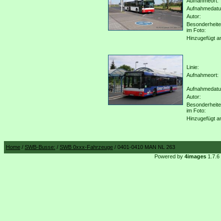
Aufnahmeort:
Aufnahmedat
Autor:
Besonderheit
im Foto:
Hinzugefügt a
Linie:
Aufnahmeort:
Aufnahmedat
Autor:
Besonderheit
im Foto:
Hinzugefügt a
Home
/
SWB-Busse:
/
SWB 0xxx-Fahrzeuge
/ 0401-0410 MAN NL 263
Powered by
4images
1.7.6