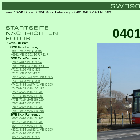
Home
/
SWB-Busse:
/
SWB 0xxx-Fahrzeuge
/ 0401-0410 MAN NL 263
040
SWB-Busse:
SWB 6xxx-Fahrzeuge
-
6901-6922 MB O 305a
-
6931 MB O 302-10 R /-11 R
SWB 7xxx-Fahrzeuge
-
7001-7017 MB O 305a
-
7031 MB O 302-10 R /-11 R
-
7101-7126 MB O 305
-
7131 MB O 302-15 R
-
7201-7225 und 7241 MB O 305
-
7301-7323 MB O 305
-
7401-7434 und 7441 MB O 305
-
7435-7439 MAN SG 192
-
7501-7525 MAN SL 200
-
7701-7710 MAN SL 200
-
7711-7716 MAN SG 220
-
7801-7812 MB O 305
-
7901-7922 MAN SL 200
-
7931-7932 MAN SR 240
SWB 8xxx-Fahrzeuge
-
8001-8020 MAN SL 200
-
8101-8120 MAN SL 200
-
8201-8202 MAN SL 200
-
8301-8314 und 8341 MB O 305
-
8401-8420 MB O 305
-
8501-8523 MB O 305