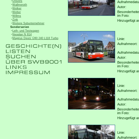
-
Univers
Aufnahmedat
-
Wallmeroth
Autor:
-
Welker
-
Besonderheit
Welter
-
im Foto:
Willms
-
Zink
Hinzugefügt a
-
Weitere Subunternehmer
Sonderserien
-
Leih- und Testwagen
-
Neoplan N 814
-
Magirus Deutz Ü80 240 L118 Turbo
Linie:
Aufnahmeort:
Aufnahmedat
Autor:
Besonderheit
im Foto:
Hinzugefügt a
Linie:
Aufnahmeort:
Aufnahmedat
Autor:
Besonderheit
im Foto:
Hinzugefügt a
Linie:
Aufnahmeort: