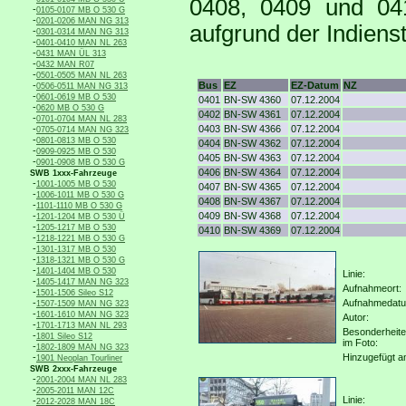
0408, 0409 und 041
-
0105-0107 MB O 530 G
-
0201-0206 MAN NG 313
aufgrund der Indiens
-
0301-0314 MAN NG 313
-
0401-0410 MAN NL 263
-
0431 MAN ÜL 313
-
0432 MAN R07
-
0501-0505 MAN NL 263
-
Bus
EZ
EZ-Datum
NZ
0506-0511 MAN NG 313
-
0601-0619 MB O 530
0401
BN-SW 4360
07.12.2004
-
0620 MB O 530 G
0402
BN-SW 4361
07.12.2004
-
0701-0704 MAN NL 283
-
0403
BN-SW 4366
07.12.2004
0705-0714 MAN NG 323
-
0801-0813 MB O 530
0404
BN-SW 4362
07.12.2004
-
0909-0925 MB O 530
0405
BN-SW 4363
07.12.2004
-
0901-0908 MB O 530 G
0406
BN-SW 4364
07.12.2004
SWB 1xxx-Fahrzeuge
-
1001-1005 MB O 530
0407
BN-SW 4365
07.12.2004
-
1006-1011 MB O 530 G
0408
BN-SW 4367
07.12.2004
-
1101-1110 MB O 530 G
-
0409
BN-SW 4368
07.12.2004
1201-1204 MB O 530 Ü
-
1205-1217 MB O 530
0410
BN-SW 4369
07.12.2004
-
1218-1221 MB O 530 G
-
1301-1317 MB O 530
-
1318-1321 MB O 530 G
-
1401-1404 MB O 530
Linie:
-
1405-1417 MAN NG 323
Aufnahmeort:
-
1501-1506 Sileo S12
-
Aufnahmedat
1507-1509 MAN NG 323
-
1601-1610 MAN NG 323
Autor:
-
1701-1713 MAN NL 293
Besonderheit
-
1801 Sileo S12
im Foto:
-
1802-1809 MAN NG 323
-
Hinzugefügt a
1901 Neoplan Tourliner
SWB 2xxx-Fahrzeuge
-
2001-2004 MAN NL 283
-
2005-2011 MAN 12C
Linie:
-
2012-2028 MAN 18C