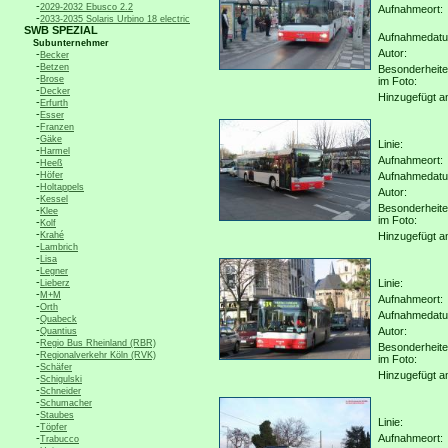
-
2029-2032 Ebusco 2.2
Aufnahmeort:
-
2033-2035 Solaris Urbino 18 electric
SWB SPEZIAL
Aufnahmedat
Subunternehmer
Autor:
-
Becker
-
Betzen
Besonderheit
-
Brose
im Foto:
-
Decker
Hinzugefügt a
-
Erfurth
-
Esser
-
Franzen
-
Gäke
Linie:
-
Harmel
Aufnahmeort:
-
Heeß
-
Höfer
Aufnahmedat
-
Holtappels
Autor:
-
Kessel
Besonderheit
-
Klee
im Foto:
-
Kolf
-
Krahé
Hinzugefügt a
-
Lambrich
-
Lisa
-
Legner
-
Linie:
Lieberz
-
M+M
Aufnahmeort:
-
Orth
Aufnahmedat
-
Quabeck
-
Autor:
Quantius
-
Regio Bus Rheinland (RBR)
Besonderheit
-
Regionalverkehr Köln (RVK)
im Foto:
-
Schäfer
Hinzugefügt a
-
Schigulski
-
Schneider
-
Schumacher
-
Staubes
Linie:
-
Töpfer
-
Aufnahmeort:
Trabucco