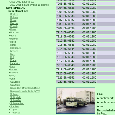
-
2029-2032 Ebusco 2.2
7903
BN-6332
02.01.1980
-
2033-2035 Solaris Urbino 18 electric
SWB SPEZIAL
7904
BN-6333
02.01.1980
Subunternehmer
7905
BN-6335
02.01.1980
-
Becker
7906
BN-6336
02.01.1980
-
Betzen
-
7907
BN-6337
02.01.1980
Brose
-
Decker
7908
BN-6338
02.01.1980
-
Erfurth
7909
BN-6339
02.01.1980
-
Esser
-
7910
BN-6340
02.01.1980
Franzen
-
Gäke
7911
BN-6341
02.01.1980
-
Harmel
7912
BN-6342
02.01.1980
-
Heeß
-
7913
BN-6343
02.01.1980
Höfer
-
Holtappels
7914
BN-6344
02.01.1980
-
Kessel
7915
BN-6345
02.01.1980
-
Klee
-
7916
BN-6346
02.01.1980
Kolf
-
Krahé
7917
BN-6347
02.01.1980
-
Lambrich
7918
BN-6348
02.01.1980
-
Lisa
-
7919
BN-6348
02.01.1980
Legner
-
Lieberz
7920
BN-6350
02.01.1980
-
M+M
7921
BN-6351
02.01.1980
-
Orth
-
7922
BN-6352
02.01.1980
Quabeck
-
Quantius
-
Regio Bus Rheinland (RBR)
-
Regionalverkehr Köln (RVK)
-
Linie:
Schäfer
-
Schigulski
Aufnahmeort:
-
Schneider
Aufnahmedat
-
Schumacher
-
Autor:
Staubes
-
Töpfer
Besonderheit
-
Trabucco
im Foto: