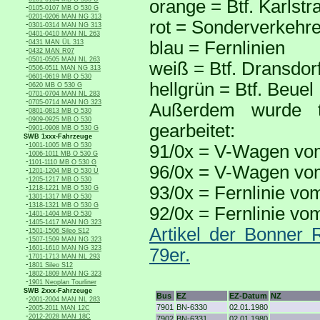
orange = Btf. Karlstr
-
0105-0107 MB O 530 G
-
0201-0206 MAN NG 313
rot = Sonderverkehr
-
0301-0314 MAN NG 313
-
0401-0410 MAN NL 263
-
blau = Fernlinien
0431 MAN ÜL 313
-
0432 MAN R07
-
0501-0505 MAN NL 263
weiß = Btf. Dransdor
-
0506-0511 MAN NG 313
-
0601-0619 MB O 530
hellgrün = Btf. Beuel
-
0620 MB O 530 G
-
0701-0704 MAN NL 283
-
0705-0714 MAN NG 323
Außerdem wurde te
-
0801-0813 MB O 530
-
0909-0925 MB O 530
gearbeitet:
-
0901-0908 MB O 530 G
SWB 1xxx-Fahrzeuge
-
1001-1005 MB O 530
91/0x = V-Wagen vom
-
1006-1011 MB O 530 G
-
1101-1110 MB O 530 G
96/0x = V-Wagen vom 
-
1201-1204 MB O 530 Ü
-
1205-1217 MB O 530
-
93/0x = Fernlinie vo
1218-1221 MB O 530 G
-
1301-1317 MB O 530
-
1318-1321 MB O 530 G
92/0x = Fernlinie vo
-
1401-1404 MB O 530
-
1405-1417 MAN NG 323
Artikel der Bonner
-
1501-1506 Sileo S12
-
1507-1509 MAN NG 323
-
1601-1610 MAN NG 323
79er.
-
1701-1713 MAN NL 293
-
1801 Sileo S12
-
1802-1809 MAN NG 323
-
1901 Neoplan Tourliner
SWB 2xxx-Fahrzeuge
Bus
EZ
EZ-Datum
NZ
-
2001-2004 MAN NL 283
-
7901
BN-6330
02.01.1980
2005-2011 MAN 12C
-
2012-2028 MAN 18C
7902
BN-6331
02.01.1980