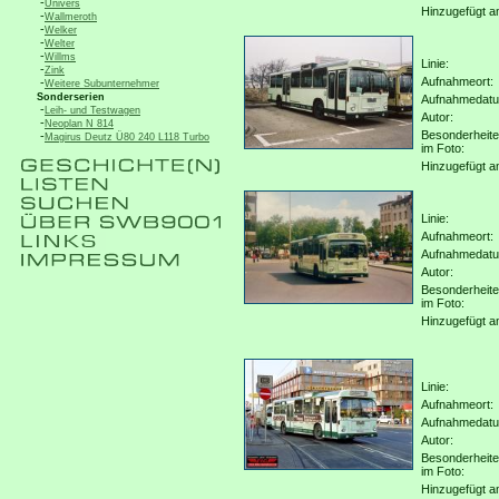
-
Univers
Hinzugefügt a
-
Wallmeroth
-
Welker
-
Welter
-
Willms
Linie:
-
Zink
Aufnahmeort:
-
Weitere Subunternehmer
Sonderserien
Aufnahmedat
-
Leih- und Testwagen
Autor:
-
Neoplan N 814
Besonderheit
-
Magirus Deutz Ü80 240 L118 Turbo
im Foto:
Hinzugefügt a
Linie:
Aufnahmeort:
Aufnahmedat
Autor:
Besonderheit
im Foto:
Hinzugefügt a
Linie:
Aufnahmeort:
Aufnahmedat
Autor:
Besonderheit
im Foto:
Hinzugefügt a