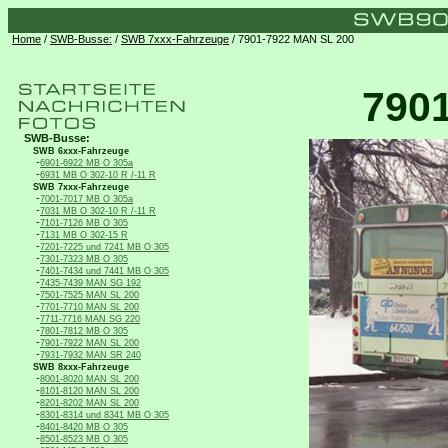
Home
/
SWB-Busse:
/
SWB 7xxx-Fahrzeuge
/ 7901-7922 MAN SL 200
790
SWB-Busse:
SWB 6xxx-Fahrzeuge
-
6901-6922 MB O 305a
-
6931 MB O 302-10 R /-11 R
SWB 7xxx-Fahrzeuge
-
7001-7017 MB O 305a
-
7031 MB O 302-10 R /-11 R
-
7101-7126 MB O 305
-
7131 MB O 302-15 R
-
7201-7225 und 7241 MB O 305
-
7301-7323 MB O 305
-
7401-7434 und 7441 MB O 305
-
7435-7439 MAN SG 192
-
7501-7525 MAN SL 200
-
7701-7710 MAN SL 200
-
7711-7716 MAN SG 220
-
7801-7812 MB O 305
-
7901-7922 MAN SL 200
-
7931-7932 MAN SR 240
SWB 8xxx-Fahrzeuge
-
8001-8020 MAN SL 200
-
8101-8120 MAN SL 200
-
8201-8202 MAN SL 200
-
8301-8314 und 8341 MB O 305
-
8401-8420 MB O 305
-
8501-8523 MB O 305