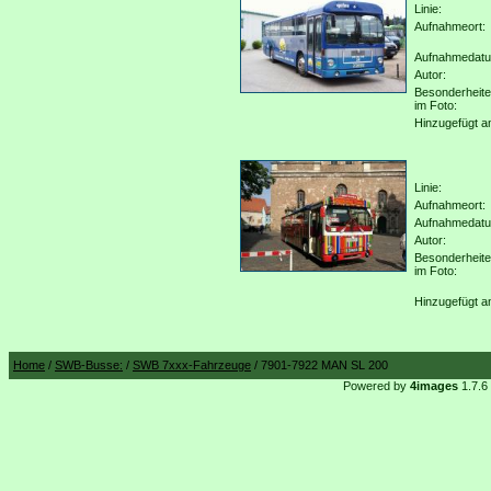
Linie:
Aufnahmeort:
Aufnahmedat
Autor:
Besonderheit
im Foto:
Hinzugefügt a
Linie:
Aufnahmeort:
Aufnahmedat
Autor:
Besonderheit
im Foto:
Hinzugefügt a
Home
/
SWB-Busse:
/
SWB 7xxx-Fahrzeuge
/ 7901-7922 MAN SL 200
Powered by
4images
1.7.6