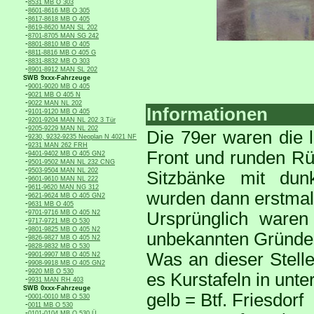
-
8531 MB O 303
-
8601-8616 MB O 305
-
8617-8618 MB O 405
-
8619-8620 MAN SL 202
-
8701-8705 MAN SG 242
-
8801-8810 MB O 405
-
8811-8816 MB O 405 G
-
8831-8832 MB O 303
-
8901-8912 MAN SL 202
SWB 9xxx-Fahrzeuge
-
9001-9020 MB O 405
-
9021 MB O 405 N
-
9022 MAN NL 202
Informationen
-
9101-9120 MB O 405
-
9201-9204 MAN NL 202 3 Tür
-
9205-9229 MAN NL 202
Die 79er waren die 
-
9230, 9232-9235 Neoplan N 4021 NF
-
9231 MAN 262 FRH
Front und runden Rü
-
9401-9402 MB O 405 GN2
-
9501-9502 MAN NL 232 CNG
-
9503-9504 MAN NL 202
Sitzbänke mit dun
-
9601-9610 MAN NL 222
-
9611-9620 MAN NG 312
wurden dann erstmal
-
9621-9624 MB O 405 GN2
-
9631 MB O 405
-
9701-9716 MB O 405 N2
Ursprünglich waren
-
9717-9721 MB O 530
-
9801-9825 MB O 405 N2
unbekannten Gründen
-
9826-9827 MB O 405 N2
-
9828-9832 MB O 530
-
Was an dieser Stelle
9901-9907 MB O 405 N2
-
9908-9918 MB O 405 GN2
-
9920 MB O 530
es Kurstafeln in unt
-
9931 MAN RH 403
SWB 0xxx-Fahrzeuge
gelb = Btf. Friesdorf
-
0001-0010 MB O 530
-
0011 MB O 530
-
0101-0104 MB O 530 Ü