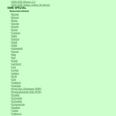
-
2029-2032 Ebusco 2.2
-
2033-2035 Solaris Urbino 18 electric
SWB SPEZIAL
Subunternehmer
-
Becker
-
Betzen
-
Brose
-
Decker
-
Erfurth
-
Esser
-
Franzen
-
Gäke
-
Harmel
-
Heeß
-
Höfer
-
Holtappels
-
Kessel
-
Klee
-
Kolf
-
Krahé
-
Lambrich
-
Lisa
-
Legner
-
Lieberz
-
M+M
-
Orth
-
Quabeck
-
Quantius
-
Regio Bus Rheinland (RBR)
-
Regionalverkehr Köln (RVK)
-
Schäfer
-
Schigulski
-
Schneider
-
Schumacher
-
Staubes
-
Töpfer
-
Trabucco