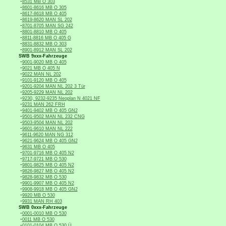
-
8531 MB O 303
-
8601-8616 MB O 305
-
8617-8618 MB O 405
-
8619-8620 MAN SL 202
-
8701-8705 MAN SG 242
-
8801-8810 MB O 405
-
8811-8816 MB O 405 G
-
8831-8832 MB O 303
-
8901-8912 MAN SL 202
SWB 9xxx-Fahrzeuge
-
9001-9020 MB O 405
-
9021 MB O 405 N
-
9022 MAN NL 202
-
9101-9120 MB O 405
-
9201-9204 MAN NL 202 3 Tür
-
9205-9229 MAN NL 202
-
9230, 9232-9235 Neoplan N 4021 NF
-
9231 MAN 262 FRH
-
9401-9402 MB O 405 GN2
-
9501-9502 MAN NL 232 CNG
-
9503-9504 MAN NL 202
-
9601-9610 MAN NL 222
-
9611-9620 MAN NG 312
-
9621-9624 MB O 405 GN2
-
9631 MB O 405
-
9701-9716 MB O 405 N2
-
9717-9721 MB O 530
-
9801-9825 MB O 405 N2
-
9826-9827 MB O 405 N2
-
9828-9832 MB O 530
-
9901-9907 MB O 405 N2
-
9908-9918 MB O 405 GN2
-
9920 MB O 530
-
9931 MAN RH 403
SWB 0xxx-Fahrzeuge
-
0001-0010 MB O 530
-
0011 MB O 530
-
0101-0104 MB O 530 Ü