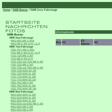
Home
/
SWB-Busse:
/ SWB 2xxx-Fahrzeuge
Informationen
SWB-Busse:
SWB 6xxx-Fahrzeuge
-
EZ-
6901-6922 MB O 305a
Bus
EZ
NZ
-
Datum
6931 MB O 302-10 R /-11 R
SWB 7xxx-Fahrzeuge
-
7001-7017 MB O 305a
-
7031 MB O 302-10 R /-11 R
-
7101-7126 MB O 305
-
7131 MB O 302-15 R
-
7201-7225 und 7241 MB O 305
-
7301-7323 MB O 305
-
7401-7434 und 7441 MB O 305
-
7435-7439 MAN SG 192
-
7501-7525 MAN SL 200
-
7701-7710 MAN SL 200
-
7711-7716 MAN SG 220
-
7801-7812 MB O 305
-
7901-7922 MAN SL 200
-
7931-7932 MAN SR 240
SWB 8xxx-Fahrzeuge
-
8001-8020 MAN SL 200
-
8101-8120 MAN SL 200
-
8201-8202 MAN SL 200
-
8301-8314 und 8341 MB O 305
-
8401-8420 MB O 305
-
8501-8523 MB O 305