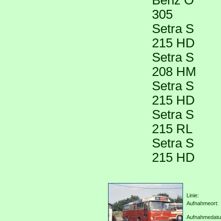
Benz O
305
Setra S
215 HD
Setra S
208 HM
Setra S
215 HD
Setra S
215 RL
Setra S
215 HD
Linie:
Aufnahmeort:
Aufnahmedat