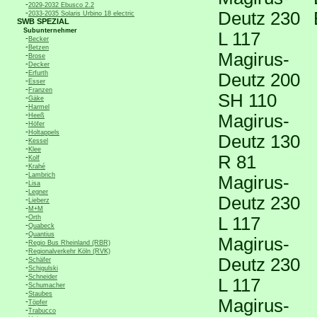
-
2029-2032 Ebusco 2.2
-
Deutz 230
2033-2035 Solaris Urbino 18 electric
SWB SPEZIAL
Subunternehmer
L 117
-
Becker
-
Betzen
Magirus-
-
Brose
-
Decker
-
Erfurth
Deutz 200
-
Esser
-
Franzen
SH 110
-
Gäke
-
Harmel
-
Magirus-
Heeß
-
Höfer
-
Holtappels
Deutz 130
-
Kessel
-
Klee
R 81
-
Kolf
-
Krahé
-
Lambrich
Magirus-
-
Lisa
-
Legner
Deutz 230
-
Lieberz
-
M+M
-
Orth
L 117
-
Quabeck
-
Quantius
Magirus-
-
Regio Bus Rheinland (RBR)
-
Regionalverkehr Köln (RVK)
-
Deutz 230
Schäfer
-
Schigulski
-
Schneider
L 117
-
Schumacher
-
Staubes
Magirus-
-
Töpfer
-
Trabucco