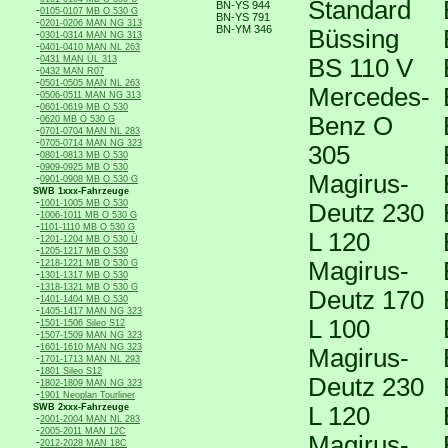
Standard
BN-YS 944
-
0105-0107 MB O 530 G
BN-YS 791
-
0201-0206 MAN NG 313
BN-YM 346
Büssing
-
0301-0314 MAN NG 313
-
0401-0410 MAN NL 263
-
0431 MAN ÜL 313
BS 110 V
-
0432 MAN R07
-
0501-0505 MAN NL 263
Mercedes-
-
0506-0511 MAN NG 313
-
0601-0619 MB O 530
-
Benz O
0620 MB O 530 G
-
0701-0704 MAN NL 283
-
0705-0714 MAN NG 323
305
-
0801-0813 MB O 530
-
0909-0925 MB O 530
Magirus-
-
0901-0908 MB O 530 G
SWB 1xxx-Fahrzeuge
-
1001-1005 MB O 530
Deutz 230
-
1006-1011 MB O 530 G
-
1101-1110 MB O 530 G
L 120
-
1201-1204 MB O 530 Ü
-
1205-1217 MB O 530
-
Magirus-
1218-1221 MB O 530 G
-
1301-1317 MB O 530
-
1318-1321 MB O 530 G
Deutz 170
-
1401-1404 MB O 530
-
1405-1417 MAN NG 323
L 100
-
1501-1506 Sileo S12
-
1507-1509 MAN NG 323
-
1601-1610 MAN NG 323
Magirus-
-
1701-1713 MAN NL 293
-
1801 Sileo S12
Deutz 230
-
1802-1809 MAN NG 323
-
1901 Neoplan Tourliner
SWB 2xxx-Fahrzeuge
L 120
-
2001-2004 MAN NL 283
-
2005-2011 MAN 12C
Magirus-
-
2012-2028 MAN 18C