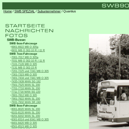
Home
/
SWB SPEZIAL
/
Subunternehmer
/ Quantius
SWB-Busse:
SWB 6xxx-Fahrzeuge
-
6901-6922 MB O 305a
-
6931 MB O 302-10 R /-11 R
SWB 7xxx-Fahrzeuge
-
7001-7017 MB O 305a
-
7031 MB O 302-10 R /-11 R
-
7101-7126 MB O 305
-
7131 MB O 302-15 R
-
7201-7225 und 7241 MB O 305
-
7301-7323 MB O 305
-
7401-7434 und 7441 MB O 305
-
7435-7439 MAN SG 192
-
7501-7525 MAN SL 200
-
7701-7710 MAN SL 200
-
7711-7716 MAN SG 220
-
7801-7812 MB O 305
-
7901-7922 MAN SL 200
-
7931-7932 MAN SR 240
SWB 8xxx-Fahrzeuge
-
8001-8020 MAN SL 200
-
8101-8120 MAN SL 200
-
8201-8202 MAN SL 200
-
8301-8314 und 8341 MB O 305
-
8401-8420 MB O 305
-
8501-8523 MB O 305