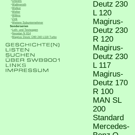
-
Univers
Deutz 230
-
Wallmeroth
-
Welker
L 120
-
Welter
-
Willms
-
Magirus-
Zink
-
Weitere Subunternehmer
Sonderserien
Deutz 230
-
Leih- und Testwagen
-
Neoplan N 814
R 120
-
Magirus Deutz Ü80 240 L118 Turbo
Magirus-
Deutz 230
L 117
Magirus-
Deutz 170
R 100
MAN SL
200
Standard
Mercedes-