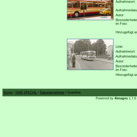
Aufnahmeort:
Aufnahmedat
Autor:
Besonderheit
im Foto:
Hinzugefügt a
Linie:
Aufnahmeort:
Aufnahmedat
Autor:
Besonderheit
im Foto:
Hinzugefügt a
Home
/
SWB SPEZIAL
/
Subunternehmer
/ Quantius
Powered by
4images
1.7.6