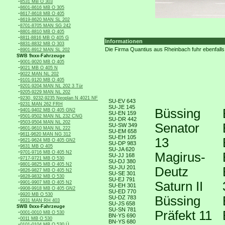
-
8531 MB O 303
-
8601-8616 MB O 305
-
8617-8618 MB O 405
-
8619-8620 MAN SL 202
-
8701-8705 MAN SG 242
-
8801-8810 MB O 405
-
8811-8816 MB O 405 G
Informationen
-
8831-8832 MB O 303
-
Die Firma Quantius aus Rheinbach fuhr ebenfalls
8901-8912 MAN SL 202
SWB 9xxx-Fahrzeuge
-
9001-9020 MB O 405
-
9021 MB O 405 N
-
9022 MAN NL 202
-
9101-9120 MB O 405
-
9201-9204 MAN NL 202 3 Tür
-
9205-9229 MAN NL 202
-
9230, 9232-9235 Neoplan N 4021 NF
SU-EV 643
-
9231 MAN 262 FRH
SU-JE 145
-
Büssing
9401-9402 MB O 405 GN2
SU-EN 159
-
9501-9502 MAN NL 232 CNG
SU-DR 442
-
9503-9504 MAN NL 202
Senator
SU-SW 349
-
9601-9610 MAN NL 222
SU-EM 658
-
9611-9620 MAN NG 312
SU-EH 105
13
-
9621-9624 MB O 405 GN2
SU-DP 983
-
9631 MB O 405
SU-JA 620
-
9701-9716 MB O 405 N2
Magirus-
SU-JJ 168
-
9717-9721 MB O 530
SU-DJ 380
-
9801-9825 MB O 405 N2
SU-JU 201
Deutz
-
9826-9827 MB O 405 N2
SU-SE 301
-
9828-9832 MB O 530
SU-EJ 791
-
Saturn II
9901-9907 MB O 405 N2
SU-EH 301
-
9908-9918 MB O 405 GN2
SU-ED 770
-
9920 MB O 530
Büssing
SU-DZ 783
-
9931 MAN RH 403
SU-JS 658
SWB 0xxx-Fahrzeuge
SU-SN 781
Präfekt 11
-
0001-0010 MB O 530
BN-YS 690
-
0011 MB O 530
BN-YS 680
-
0101-0104 MB O 530 Ü