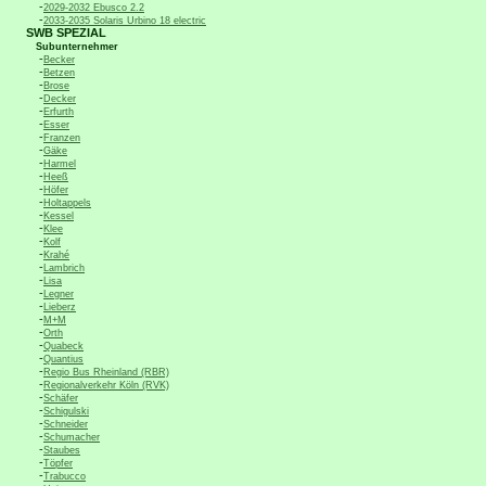
-
2029-2032 Ebusco 2.2
-
2033-2035 Solaris Urbino 18 electric
SWB SPEZIAL
Subunternehmer
-
Becker
-
Betzen
-
Brose
-
Decker
-
Erfurth
-
Esser
-
Franzen
-
Gäke
-
Harmel
-
Heeß
-
Höfer
-
Holtappels
-
Kessel
-
Klee
-
Kolf
-
Krahé
-
Lambrich
-
Lisa
-
Legner
-
Lieberz
-
M+M
-
Orth
-
Quabeck
-
Quantius
-
Regio Bus Rheinland (RBR)
-
Regionalverkehr Köln (RVK)
-
Schäfer
-
Schigulski
-
Schneider
-
Schumacher
-
Staubes
-
Töpfer
-
Trabucco