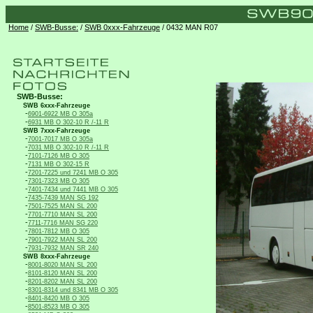
Home
/
SWB-Busse:
/
SWB 0xxx-Fahrzeuge
/ 0432 MAN R07
SWB-Busse:
SWB 6xxx-Fahrzeuge
-
6901-6922 MB O 305a
-
6931 MB O 302-10 R /-11 R
SWB 7xxx-Fahrzeuge
-
7001-7017 MB O 305a
-
7031 MB O 302-10 R /-11 R
-
7101-7126 MB O 305
-
7131 MB O 302-15 R
-
7201-7225 und 7241 MB O 305
-
7301-7323 MB O 305
-
7401-7434 und 7441 MB O 305
-
7435-7439 MAN SG 192
-
7501-7525 MAN SL 200
-
7701-7710 MAN SL 200
-
7711-7716 MAN SG 220
-
7801-7812 MB O 305
-
7901-7922 MAN SL 200
-
7931-7932 MAN SR 240
SWB 8xxx-Fahrzeuge
-
8001-8020 MAN SL 200
-
8101-8120 MAN SL 200
-
8201-8202 MAN SL 200
-
8301-8314 und 8341 MB O 305
-
8401-8420 MB O 305
-
8501-8523 MB O 305