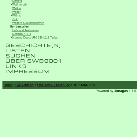
-
Univers
-
Wallmeroth
-
Welker
-
Welter
-
Willms
-
Zink
-
Weitere Subunternehmer
Sonderserien
-
Leih- und Testwagen
-
Neoplan N 814
-
Magirus Deutz Ü80 240 L118 Turbo
Home
/
SWB-Busse:
/
SWB 0xxx-Fahrzeuge
/ 0432 MAN R07
Powered by
4images
1.7.6