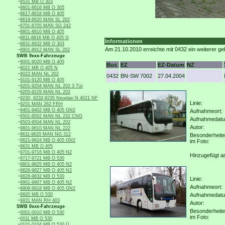
-
8531 MB O 303
-
8601-8616 MB O 305
-
8617-8618 MB O 405
-
8619-8620 MAN SL 202
-
8701-8705 MAN SG 242
-
8801-8810 MB O 405
-
8811-8816 MB O 405 G
Informationen
-
8831-8832 MB O 303
-
Am 21.10.2010 erreichte mit 0432 ein weiterer ge
8901-8912 MAN SL 202
SWB 9xxx-Fahrzeuge
-
9001-9020 MB O 405
Bus
EZ
EZ-Datum
NZ
-
9021 MB O 405 N
-
9022 MAN NL 202
0432
BN-SW 7002
27.04.2004
-
9101-9120 MB O 405
-
9201-9204 MAN NL 202 3 Tür
-
9205-9229 MAN NL 202
-
9230, 9232-9235 Neoplan N 4021 NF
Linie:
-
9231 MAN 262 FRH
-
9401-9402 MB O 405 GN2
Aufnahmeort:
-
9501-9502 MAN NL 232 CNG
Aufnahmedat
-
9503-9504 MAN NL 202
Autor:
-
9601-9610 MAN NL 222
-
9611-9620 MAN NG 312
Besonderheit
-
9621-9624 MB O 405 GN2
im Foto:
-
9631 MB O 405
-
9701-9716 MB O 405 N2
Hinzugefügt a
-
9717-9721 MB O 530
-
9801-9825 MB O 405 N2
-
9826-9827 MB O 405 N2
-
9828-9832 MB O 530
Linie:
-
9901-9907 MB O 405 N2
Aufnahmeort:
-
9908-9918 MB O 405 GN2
-
9920 MB O 530
Aufnahmedat
-
9931 MAN RH 403
Autor:
SWB 0xxx-Fahrzeuge
Besonderheit
-
0001-0010 MB O 530
im Foto:
-
0011 MB O 530
-
0101-0104 MB O 530 Ü