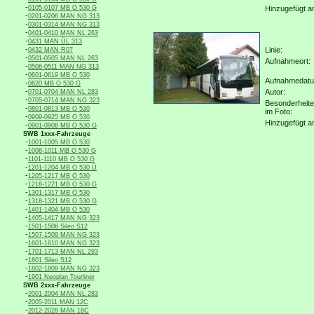
-
0105-0107 MB O 530 G
Hinzugefügt a
-
0201-0206 MAN NG 313
-
0301-0314 MAN NG 313
-
0401-0410 MAN NL 263
-
0431 MAN ÜL 313
-
Linie:
0432 MAN R07
-
0501-0505 MAN NL 263
Aufnahmeort:
-
0506-0511 MAN NG 313
-
0601-0619 MB O 530
Aufnahmedat
-
0620 MB O 530 G
-
Autor:
0701-0704 MAN NL 283
-
0705-0714 MAN NG 323
Besonderheit
-
0801-0813 MB O 530
im Foto:
-
0909-0925 MB O 530
Hinzugefügt a
-
0901-0908 MB O 530 G
SWB 1xxx-Fahrzeuge
-
1001-1005 MB O 530
-
1006-1011 MB O 530 G
-
1101-1110 MB O 530 G
-
1201-1204 MB O 530 Ü
-
1205-1217 MB O 530
-
1218-1221 MB O 530 G
-
1301-1317 MB O 530
-
1318-1321 MB O 530 G
-
1401-1404 MB O 530
-
1405-1417 MAN NG 323
-
1501-1506 Sileo S12
-
1507-1509 MAN NG 323
-
1601-1610 MAN NG 323
-
1701-1713 MAN NL 293
-
1801 Sileo S12
-
1802-1809 MAN NG 323
-
1901 Neoplan Tourliner
SWB 2xxx-Fahrzeuge
-
2001-2004 MAN NL 283
-
2005-2011 MAN 12C
-
2012-2028 MAN 18C